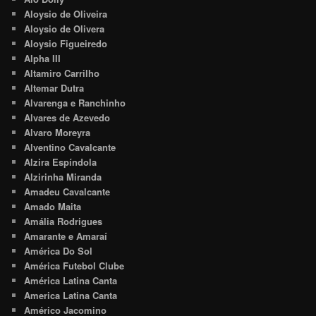
Aloysio de Oliveira
Aloysio de Olivera
Aloysio Figueiredo
Alpha III
Altamiro Carrilho
Altemar Dutra
Alvarenga e Ranchinho
Alvares de Azevedo
Alvaro Moreyra
Alventino Cavalcante
Alzira Espíndola
Alzirinha Miranda
Amadeu Cavalcante
Amado Maita
Amália Rodrigues
Amarante e Amaraí
América Do Sol
América Futebol Clube
América Latina Canta
America Latina Canta
Américo Jacomino