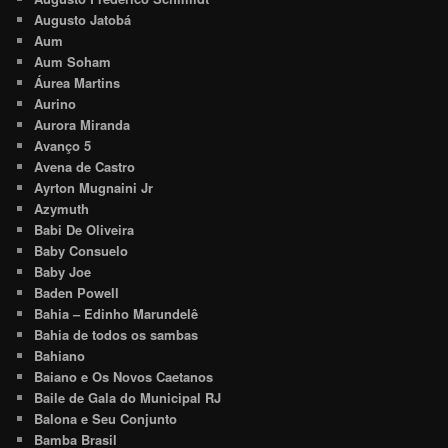
Augusto Jatobá
Aum
Aum Soham
Áurea Martins
Aurino
Aurora Miranda
Avanço 5
Avena de Castro
Ayrton Mugnaini Jr
Azymuth
Babi De Oliveira
Baby Consuelo
Baby Joe
Baden Powell
Bahia – Edinho Marundelê
Bahia de todos os sambas
Bahiano
Baiano e Os Novos Caetanos
Baile de Gala do Municipal RJ
Balona e Seu Conjunto
Bamba Brasil