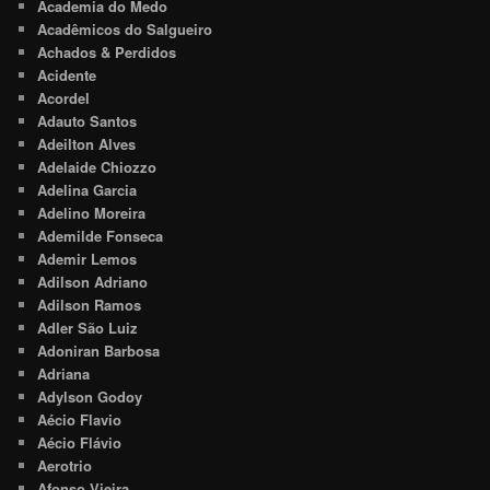
Academia do Medo
Acadêmicos do Salgueiro
Achados & Perdidos
Acidente
Acordel
Adauto Santos
Adeilton Alves
Adelaide Chiozzo
Adelina Garcia
Adelino Moreira
Ademilde Fonseca
Ademir Lemos
Adilson Adriano
Adilson Ramos
Adler São Luiz
Adoniran Barbosa
Adriana
Adylson Godoy
Aécio Flavio
Aécio Flávio
Aerotrio
Afonso Vieira