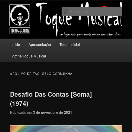
Pular
Pular
Um lugar para quem escuta música com outros olhos.
para
para
Pesqu
o
o
conteúdo
conteúdo
Toque Musical
principal
secundário
Menu
Início
Apresentação
Toque Inicial
principal
Vitrine Toque Musical
ARQUIVO DA TAG:
SELO CORUJINHA
Desafio Das Contas [Soma]
(1974)
Publicado em
3 de novembro de 2021