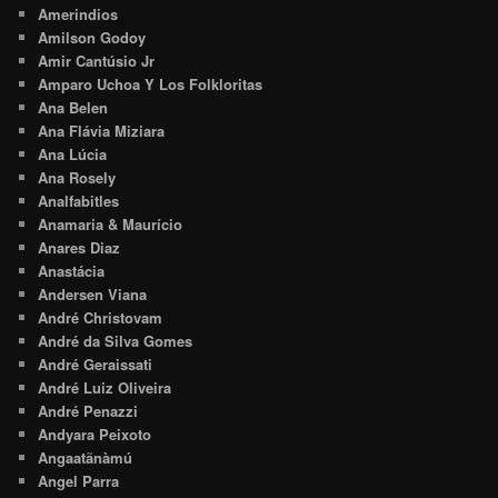
Amerindios
Amilson Godoy
Amir Cantúsio Jr
Amparo Uchoa Y Los Folkloritas
Ana Belen
Ana Flávia Miziara
Ana Lúcia
Ana Rosely
Analfabitles
Anamaria & Maurício
Anares Diaz
Anastácia
Andersen Viana
André Christovam
André da Silva Gomes
André Geraissati
André Luiz Oliveira
André Penazzi
Andyara Peixoto
Angaatãnàmú
Angel Parra