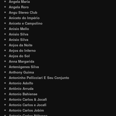
Angela Maria
Angela Roro
Angu Stereo Club
Aniceto do Império
Aniceto e Campolino
Anisio Mello
Anisio Silva
Anísio Silva
Anjos da Noite
Anjos do Inferno
Anjos do Sol
Anna Margarida
Antenógenes Silva
Anthony Guima
Antoninho Pellicciari E Seu Conjunto
Antonio Adolfo
Antônio Arruda
Antonio Bahiense
Antonio Carlos & Jocafi
Antonio Carlos e Jocafi
Antonio Carlos Jobim
Antonio Carlos Nóbrega