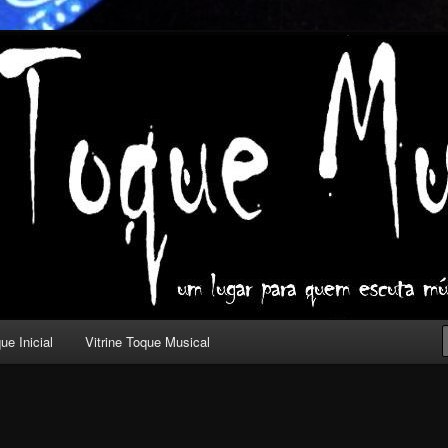
ica com outros olhos.
l
ue Inicial
Vitrine Toque Musical