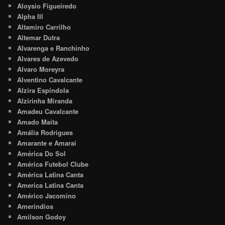
Aloysio Figueiredo
Alpha III
Altamiro Carrilho
Altemar Dutra
Alvarenga e Ranchinho
Alvares de Azevedo
Alvaro Moreyra
Alventino Cavalcante
Alzira Espíndola
Alzirinha Miranda
Amadeu Cavalcante
Amado Maita
Amália Rodrigues
Amarante e Amaraí
América Do Sol
América Futebol Clube
América Latina Canta
America Latina Canta
Américo Jacomino
Amerindios
Amilson Godoy