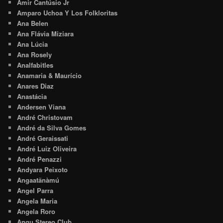
Amir Cantúsio Jr
Amparo Uchoa Y Los Folkloritas
Ana Belen
Ana Flávia Miziara
Ana Lúcia
Ana Rosely
Analfabitles
Anamaria & Maurício
Anares Diaz
Anastácia
Andersen Viana
André Christovam
André da Silva Gomes
André Geraissati
André Luiz Oliveira
André Penazzi
Andyara Peixoto
Angaatãnàmú
Angel Parra
Angela Maria
Angela Roro
Angu Stereo Club