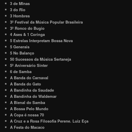
3 de MInas
3 do Rio
3 Hombres
3º Festival da Música Popular Brasileira
3º Ronco do Bugio
4 Ases & 1 Coringa
5 Estrelas Interpretam Bossa Nova
5 Generais
5 No Balanço
50 Sucessos da Música Sertaneja
5º Aniversário Sinter
6 de Samba
A Banda do Carnaval
A Banda do Gato
A Bandinha da Saudade
A Bandinha do Waldemar
A Bienal do Samba
A Bossa Pelo Mundo
A Copa é nossa 70
A Cruz e a Rosa Filosofia Perene. Luiz Eça
A Festa do Macaco