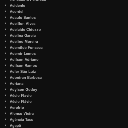
Acidente
Acordel
Adauto Santos
Adeilton Alves
Adelaide Chiozzo
Adelina Garcia
Adelino Moreira
Ademilde Fonseca
Ademir Lemos
Adilson Adriano
Adilson Ramos
Adler São Luiz
Adoniran Barbosa
Adriana
Adylson Godoy
Aécio Flavio
Aécio Flávio
Aerotrio
Afonso Vieira
Agência Tass
Agepê