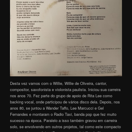
Desta vez vamos com o Willie, Willie de Oliveira, cantor,
compositor, saxofonista e violonista paulista. Iniciou sua carreira
nos anos 70. Fez parte do grupo de apoio de Rita Lee como
backing vocal, onde participou de vários disco dela. Depois, nos
anos 80, se juntou a Wander Taffo, Lee Marcucci e Gel
Fernandes e montaram o Radio Taxi, banda pop que fez muito
sucesso na época. Paralelo a isso também gravou em carreira
solo, se envolvendo em outros projetos, tal como este compacto