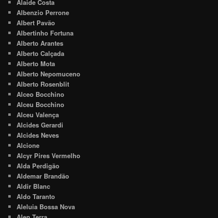
Alaide Costa
Albenzio Perrone
Albert Pavão
Albertinho Fortuna
Alberto Arantes
Alberto Calçada
Alberto Mota
Alberto Nepomuceno
Alberto Rosenblit
Alceo Bocchino
Alceu Bocchino
Alceu Valença
Alcides Gerardi
Alcides Neves
Alcione
Alcyr Pires Vermelho
Alda Perdigão
Aldemar Brandão
Aldir Blanc
Aldo Taranto
Aleluia Bossa Nova
Alen Terra