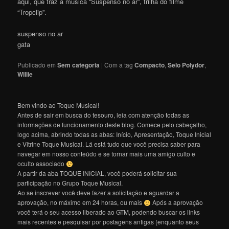
aqui, que traz a música “Suspenso no ar”, trilha do filme
“Tropclip”.
suspenso no ar
gata
Publicado em
Sem categoria
|
Com a tag
Compacto
,
Selo Polydor
,
Willie
Bem vindo ao Toque Musical!
Antes de sair em busca do tesouro, leia com atenção todas as
informações de funcionamento deste blog. Comece pelo cabeçalho,
logo acima, abrindo todas as abas: Início, Apresentação, Toque Inicial
e Vitrine Toque Musical. Lá está tudo que você precisa saber para
navegar em nosso conteúdo e se tornar mais uma amigo culto e
oculto associado
A partir da aba TOQUE INICIAL, você poderá solicitar sua
participação no Grupo Toque Musical.
Ao se inscrever você deve fazer a solicitação e aguardar a
aprovação, no máximo em 24 horas, ou mais
Após a aprovação
você terá o seu acesso liberado ao GTM, podendo buscar os links
mais recentes e pesquisar por postagens antigas (enquanto seus