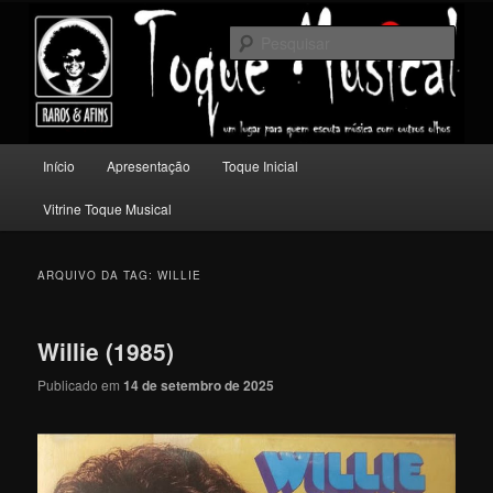
Pular
Pular
Um lugar para quem escuta música com outros olhos.
para
para
Pesqu
o
o
conteúdo
conteúdo
Toque Musical
principal
secundário
Menu
Início
Apresentação
Toque Inicial
principal
Vitrine Toque Musical
ARQUIVO DA TAG:
WILLIE
Willie (1985)
Publicado em
14 de setembro de 2025