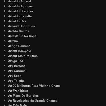
Arnaldo Amaral
Arnaldo Antunes
Arnaldo Brandão
Arnaldo Estrella
Arnaldo Rey
Arnaud Rodrigues
Aroldo Santos
Arrasta Pé Na Roça
Arrelia
Arrigo Barnabé
Arthur Kampela
Arthur Moreira Lima
Artigo 153
Ary Barroso
Ary Cordovil
Ary Lobo
Ary Toledo
As 20 Melhores Para Vizinho Chato
As Frenéticas
As Mãos De Euridice
As Revelações da Grande Chance
As Três Mais