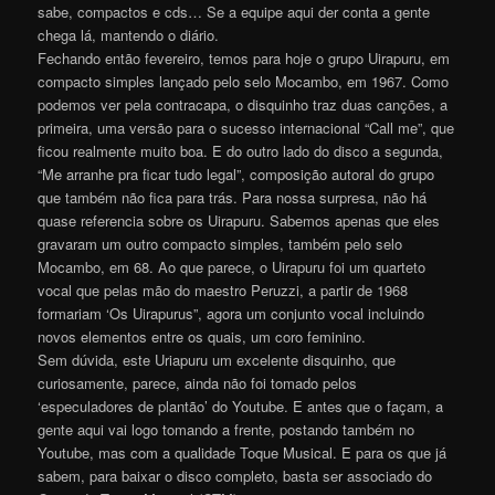
sabe, compactos e cds… Se a equipe aqui der conta a gente
chega lá, mantendo o diário.
Fechando então fevereiro, temos para hoje o grupo Uirapuru, em
compacto simples lançado pelo selo Mocambo, em 1967. Como
podemos ver pela contracapa, o disquinho traz duas canções, a
primeira, uma versão para o sucesso internacional “Call me”, que
ficou realmente muito boa. E do outro lado do disco a segunda,
“Me arranhe pra ficar tudo legal”, composição autoral do grupo
que também não fica para trás. Para nossa surpresa, não há
quase referencia sobre os Uirapuru. Sabemos apenas que eles
gravaram um outro compacto simples, também pelo selo
Mocambo, em 68. Ao que parece, o Uirapuru foi um quarteto
vocal que pelas mão do maestro Peruzzi, a partir de 1968
formariam ‘Os Uirapurus”, agora um conjunto vocal incluindo
novos elementos entre os quais, um coro feminino.
Sem dúvida, este Uriapuru um excelente disquinho, que
curiosamente, parece, ainda não foi tomado pelos
‘especuladores de plantão’ do Youtube. E antes que o façam, a
gente aqui vai logo tomando a frente, postando também no
Youtube, mas com a qualidade Toque Musical. E para os que já
sabem, para baixar o disco completo, basta ser associado do