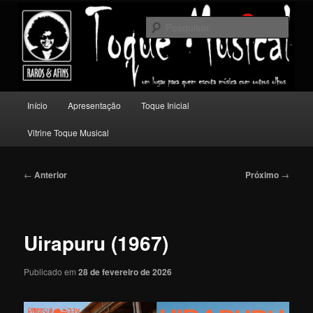
Pular
Um lugar para quem escuta música com outros olhos.
para
Pesqu
o
conteúdo
Toque Musical
principal
Menu
Início
Apresentação
Toque Inicial
principal
Vitrine Toque Musical
Navegação
←
Anterior
Próximo
→
de
posts
Uirapuru (1967)
Publicado em
28 de fevereiro de 2026