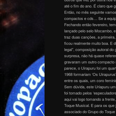
até o fim do ano. É claro q
Então, no mês seguinte vamos
compactos e cds… Se a equipe 
Fechando então fevereiro, te
lançado pelo selo Mocambo, e
traz duas canções, a primeira
ficou realmente muito boa. E d
legal”, composição autoral do
surpresa, não há quase refer
gravaram um outro compacto 
parece, o Uirapuru foi um quar
1968 formariam ‘Os Uirapurus”
entre os quais, um coro femini
Sem dúvida, este Uriapuru um 
foi tomado pelos ‘especuladore
aqui vai logo tomando a fren
Toque Musical. E para os que 
associado do Grupo do Toque