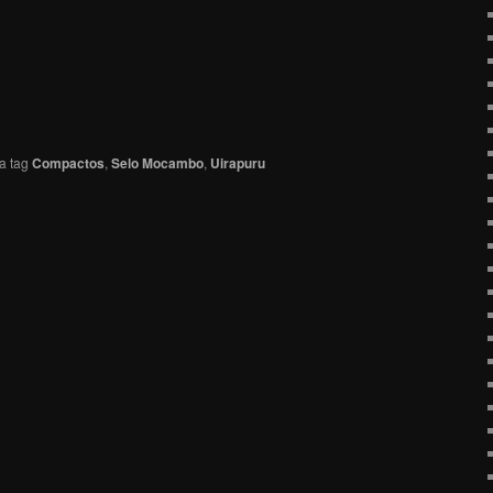
a tag
Compactos
,
Selo Mocambo
,
Uirapuru