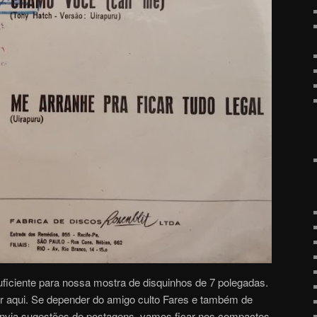
 suficiente para nossa mostra de disquinhos de 7 polegadas.
r aqui. Se depender do amigo culto Fares e também de
 envia sugestões de postagens, vamos ficar nos compactos