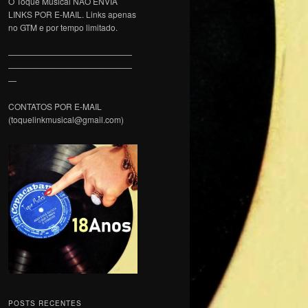
O Toque Musical NÃO ENVIA
LINKS POR E-MAIL. Links apenas
no GTM e por tempo limitado.
———————————————
———————————————
—
CONTATOS POR E-MAIL
(toquelinkmusical@gmail.com)
POSTS RECENTES