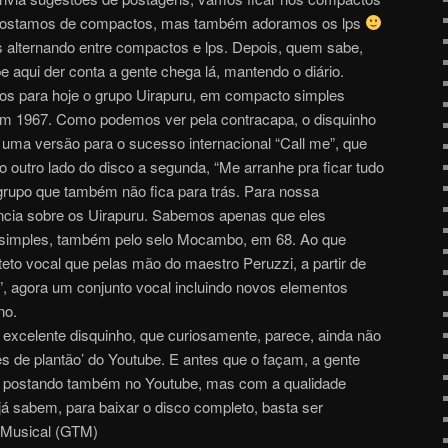
ue gostamos de compactos, mas também adoramos os lps
 alternando entre compactos e lps. Depois, quem sabe,
aqui der conta a gente chega lá, mantendo o diário.
mos para hoje o grupo Uirapuru, em compacto simples
m 1967. Como podemos ver pela contracapa, o disquinho
, uma versão para o sucesso internacional “Call me”, que
o outro lado do disco a segunda, “Me arranhe pra ficar tudo
 grupo que também não fica para trás. Para nossa
encia sobre os Uirapuru. Sabemos apenas que eles
simples, também pelo selo Mocambo, em 68. Ao que
teto vocal que pelas mão do maestro Peruzzi, a partir de
, agora um conjunto vocal incluindo novos elementos
no.
excelente disquinho, que curiosamente, parece, ainda não
s de plantão’ do Youtube. E antes que o façam, a gente
te, postando também no Youtube, mas com a qualidade
já sabem, para baixar o disco completo, basta ser
 Musical (GTM)