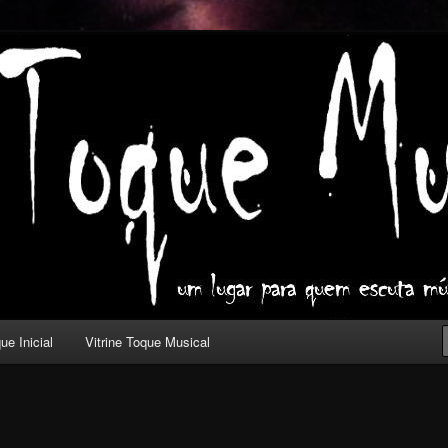
ica com outros olhos.
l
ue Inicial
Vitrine Toque Musical