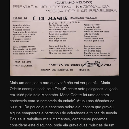
Mais um compacto raro que você não vai ver por aí… Maria
Odette acompanhada pelo Trio 3D neste sete polegadas lançado
em 1966 pelo selo Mocambo. Maria Odette foi uma cantora
conhecida com ‘a namorada da cidade’. Atuou nas décadas de
60 e 70. Do pouco que sabemos sobre ela, consta que gravou
alguns compactos e participou de coletâneas e trilhas de novela.
Dos seus trabalhos mais marcantes, certamente podemos
considerar este disqunho, onde ela grava duas músicas de um