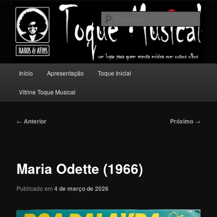
Pular
Um lugar para quem escuta música com outros olhos.
para
Pesqu
o
conteúdo
Toque Musical
principal
Menu
Início
Apresentação
Toque Inicial
principal
Vitrine Toque Musical
Navegação
←
Anterior
Próximo
→
de
posts
Maria Odette (1966)
Publicado em
4 de março de 2026