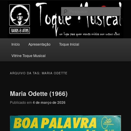
Pular
Pular
Um lugar para quem escuta música com outros olhos.
para
para
Pesqu
o
o
conteúdo
conteúdo
Toque Musical
principal
secundário
Menu
Início
Apresentação
Toque Inicial
principal
Vitrine Toque Musical
ARQUIVO DA TAG:
MARIA ODETTE
Maria Odette (1966)
Publicado em
4 de março de 2026