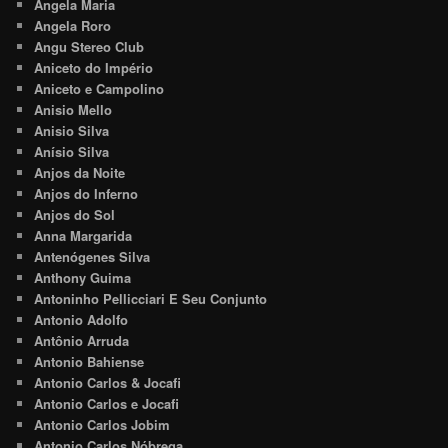
Angela Maria
Angela Roro
Angu Stereo Club
Aniceto do Império
Aniceto e Campolino
Anisio Mello
Anisio Silva
Anísio Silva
Anjos da Noite
Anjos do Inferno
Anjos do Sol
Anna Margarida
Antenógenes Silva
Anthony Guima
Antoninho Pellicciari E Seu Conjunto
Antonio Adolfo
Antônio Arruda
Antonio Bahiense
Antonio Carlos & Jocafi
Antonio Carlos e Jocafi
Antonio Carlos Jobim
Antonio Carlos Nóbrega