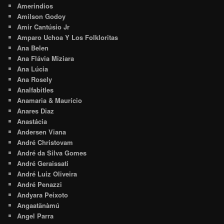
Amerindios
Amilson Godoy
Amir Cantúsio Jr
Amparo Uchoa Y Los Folkloritas
Ana Belen
Ana Flávia Miziara
Ana Lúcia
Ana Rosely
Analfabitles
Anamaria & Maurício
Anares Diaz
Anastácia
Andersen Viana
André Christovam
André da Silva Gomes
André Geraissati
André Luiz Oliveira
André Penazzi
Andyara Peixoto
Angaatãnàmú
Angel Parra