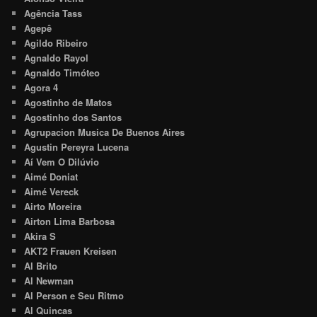
Agência Tass
Agepê
Agildo Ribeiro
Agnaldo Rayol
Agnaldo Timóteo
Agora 4
Agostinho de Matos
Agostinho dos Santos
Agrupacion Musica De Buenos Aires
Agustin Pereyra Lucena
Aí Vem O Dilúvio
Aimé Doniat
Aimé Vereck
Airto Moreira
Airton Lima Barbosa
Akira S
AKT2 Frauen Kreisen
Al Brito
Al Newman
Al Person e Seu Ritmo
Al Quincas