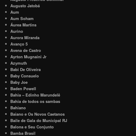
Augusto Jatobá
Aum
Aum Soham
Áurea Martins
Aurino
Aurora Miranda
Avanço 5
Avena de Castro
Ayrton Mugnaini Jr
Azymuth
Babi De Oliveira
Baby Consuelo
Baby Joe
Baden Powell
Bahia – Edinho Marundelê
Bahia de todos os sambas
Bahiano
Baiano e Os Novos Caetanos
Baile de Gala do Municipal RJ
Balona e Seu Conjunto
Bamba Brasil