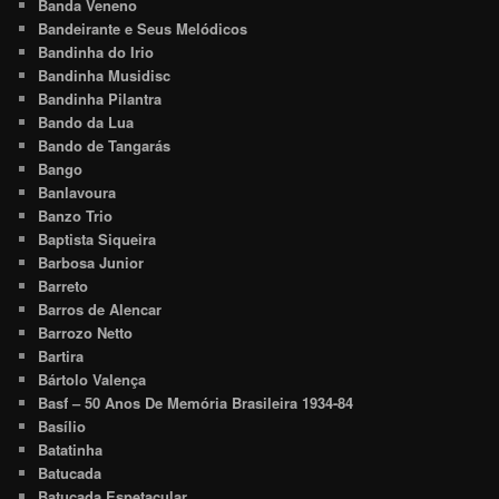
Banda Veneno
Bandeirante e Seus Melódicos
Bandinha do Irio
Bandinha Musidisc
Bandinha Pilantra
Bando da Lua
Bando de Tangarás
Bango
Banlavoura
Banzo Trio
Baptista Siqueira
Barbosa Junior
Barreto
Barros de Alencar
Barrozo Netto
Bartira
Bártolo Valença
Basf – 50 Anos De Memória Brasileira 1934-84
Basílio
Batatinha
Batucada
Batucada Espetacular