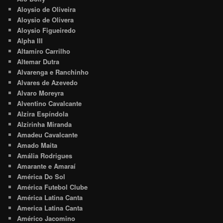
Aloysio de Oliveira
Aloysio de Olivera
Aloysio Figueiredo
Alpha III
Altamiro Carrilho
Altemar Dutra
Alvarenga e Ranchinho
Alvares de Azevedo
Alvaro Moreyra
Alventino Cavalcante
Alzira Espíndola
Alzirinha Miranda
Amadeu Cavalcante
Amado Maita
Amália Rodrigues
Amarante e Amaraí
América Do Sol
América Futebol Clube
América Latina Canta
America Latina Canta
Américo Jacomino