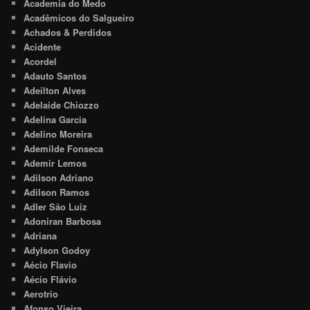
Academia do Medo
Acadêmicos do Salgueiro
Achados & Perdidos
Acidente
Acordel
Adauto Santos
Adeilton Alves
Adelaide Chiozzo
Adelina Garcia
Adelino Moreira
Ademilde Fonseca
Ademir Lemos
Adilson Adriano
Adilson Ramos
Adler São Luiz
Adoniran Barbosa
Adriana
Adylson Godoy
Aécio Flavio
Aécio Flávio
Aerotrio
Afonso Vieira