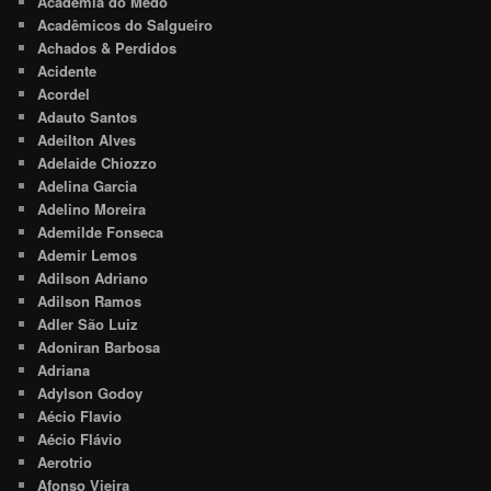
Academia do Medo
Acadêmicos do Salgueiro
Achados & Perdidos
Acidente
Acordel
Adauto Santos
Adeilton Alves
Adelaide Chiozzo
Adelina Garcia
Adelino Moreira
Ademilde Fonseca
Ademir Lemos
Adilson Adriano
Adilson Ramos
Adler São Luiz
Adoniran Barbosa
Adriana
Adylson Godoy
Aécio Flavio
Aécio Flávio
Aerotrio
Afonso Vieira