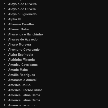
Aloysio de Oliveira
Aloysio de Olivera
Aloysio Figueiredo
Alpha III
Altamiro Carrilho
Altemar Dutra
Alvarenga e Ranchinho
Alvares de Azevedo
Alvaro Moreyra
Alventino Cavalcante
Alzira Espíndola
Alzirinha Miranda
Amadeu Cavalcante
Amado Maita
Amália Rodrigues
Amarante e Amaraí
América Do Sol
América Futebol Clube
América Latina Canta
America Latina Canta
Américo Jacomino