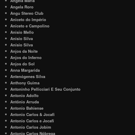
Angela Maria
Angela Roro
Angu Stereo Club
Aniceto do Império
Aniceto e Campolino
Anisio Mello
Anisio Silva
Anísio Silva
Anjos da Noite
Anjos do Inferno
Anjos do Sol
Anna Margarida
Antenógenes Silva
Anthony Guima
Antoninho Pellicciari E Seu Conjunto
Antonio Adolfo
Antônio Arruda
Antonio Bahiense
Antonio Carlos & Jocafi
Antonio Carlos e Jocafi
Antonio Carlos Jobim
Antonio Carlos Nóbrega