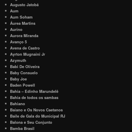
Augusto Jatobá
Aum
Aum Soham
Áurea Martins
Aurino
Aurora Miranda
Avanço 5
Avena de Castro
Ayrton Mugnaini Jr
Azymuth
Babi De Oliveira
Baby Consuelo
Baby Joe
Baden Powell
Bahia – Edinho Marundelê
Bahia de todos os sambas
Bahiano
Baiano e Os Novos Caetanos
Baile de Gala do Municipal RJ
Balona e Seu Conjunto
Bamba Brasil