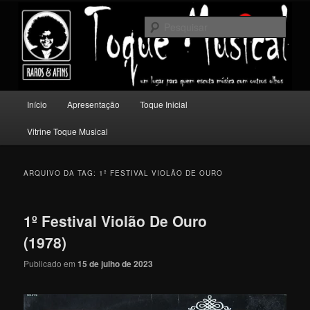
Pular
Pular
Um lugar para quem escuta música com outros olhos.
para
para
Pesqu
o
o
conteúdo
conteúdo
Toque Musical
principal
secundário
Menu
Início
Apresentação
Toque Inicial
principal
Vitrine Toque Musical
ARQUIVO DA TAG:
1º FESTIVAL VIOLÃO DE OURO
1º Festival Violão De Ouro
(1978)
Publicado em
15 de julho de 2023