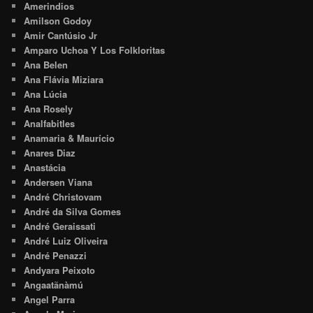
Amerindios
Amilson Godoy
Amir Cantúsio Jr
Amparo Uchoa Y Los Folkloritas
Ana Belen
Ana Flávia Miziara
Ana Lúcia
Ana Rosely
Analfabitles
Anamaria & Maurício
Anares Diaz
Anastácia
Andersen Viana
André Christovam
André da Silva Gomes
André Geraissati
André Luiz Oliveira
André Penazzi
Andyara Peixoto
Angaatãnàmú
Angel Parra