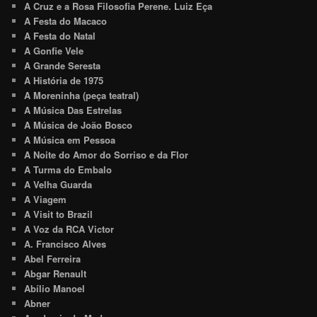
A Cruz e a Rosa Filosofia Perene. Luiz Eça
A Festa do Macaco
A Festa do Natal
A Gonfie Vele
A Grande Seresta
A História de 1975
A Moreninha (peça teatral)
A Música Das Estrelas
A Música de João Bosco
A Música em Pessoa
A Noite do Amor do Sorriso e da Flor
A Turma do Embalo
A Velha Guarda
A Viagem
A Visit to Brazil
A Voz da RCA Victor
A. Francisco Alves
Abel Ferreira
Abgar Renault
Abílio Manoel
Abner