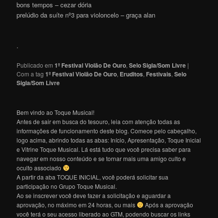
bons tempos – cezar dória
prelúdio da suíte nº3 para violoncelo – graça alan
.
Publicado em
1º Festival Violão De Ouro
,
Selo Sigla/Som Livre
|
Com a tag
1º Festival Violão De Ouro
,
Eruditos
,
Festivais
,
Selo
Sigla/Som Livre
Bem vindo ao Toque Musical!
Antes de sair em busca do tesouro, leia com atenção todas as
informações de funcionamento deste blog. Comece pelo cabeçalho,
logo acima, abrindo todas as abas: Início, Apresentação, Toque Inicial
e Vitrine Toque Musical. Lá está tudo que você precisa saber para
navegar em nosso conteúdo e se tornar mais uma amigo culto e
oculto associado
A partir da aba TOQUE INICIAL, você poderá solicitar sua
participação no Grupo Toque Musical.
Ao se inscrever você deve fazer a solicitação e aguardar a
aprovação, no máximo em 24 horas, ou mais
Após a aprovação
você terá o seu acesso liberado ao GTM, podendo buscar os links