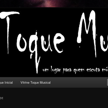
ica com outros olhos.
l
ue Inicial
Vitrine Toque Musical
DE