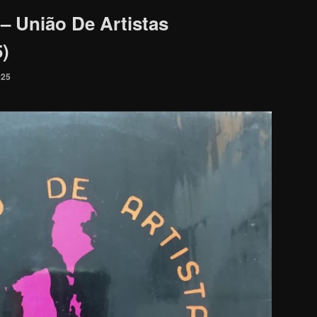
– União De Artistas
5)
025