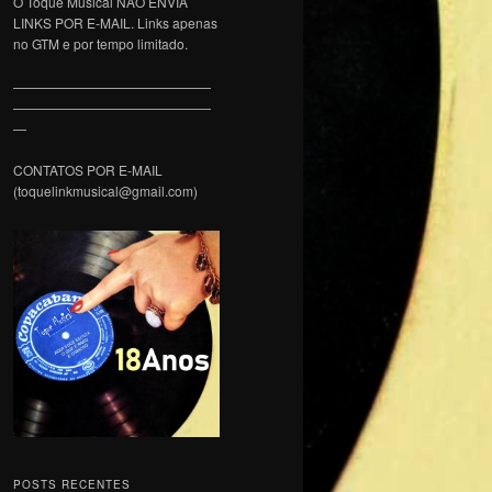
O Toque Musical NÃO ENVIA
LINKS POR E-MAIL. Links apenas
no GTM e por tempo limitado.
———————————————
———————————————
—
CONTATOS POR E-MAIL
(toquelinkmusical@gmail.com)
POSTS RECENTES