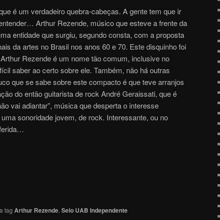
que é um verdadeiro quebra-cabeças. A gente tem que ir
 entender… Arthur Rezende, músico que esteve a frente da
, uma entidade que surgiu, segundo consta, com a proposta
nais da artes no Brasil nos anos 60 e 70. Este disquinho foi
. Arthur Rezende é um nome tão comum, inclusive no
fícil saber ao certo sobre ele. Também, não há outras
uco que se sabe sobre este compacto é que teve arranjos
ação do então guitarista de rock André Geraissati, que é
o vai adiantar”, música que desperta o interesse
uma sonoridade jovem, de rock. Interessante, ou no
ferida…
a tag
Arthur Rezende
,
Selo UAB Independente