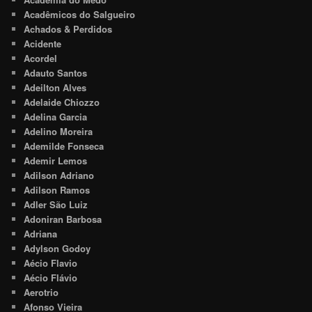
Acadêmicos do Salgueiro
Achados & Perdidos
Acidente
Acordel
Adauto Santos
Adeilton Alves
Adelaide Chiozzo
Adelina Garcia
Adelino Moreira
Ademilde Fonseca
Ademir Lemos
Adilson Adriano
Adilson Ramos
Adler São Luiz
Adoniran Barbosa
Adriana
Adylson Godoy
Aécio Flavio
Aécio Flávio
Aerotrio
Afonso Vieira