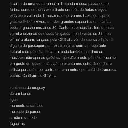
a coisa de uma outra maneira. Entendam essa pausa como
férias, como se eu tivesse tirado um mês de férias e agora
estivesse voltando. E neste retorno, vamos trazendo aqui o
gaúcho Bebeto Alves, um dos grandes expoentes da música
popular gaúcha nos anos 80. Cantor e compositor, tem em sua
carreira dezenas de discos lançados, sendo este, de 81, seu
primeiro álbum, lançado pela CBS através de seu selo Epic. E
diga-se de passagem, um excelente lp, com um repertório
autoral e de primeira linha, trazendo também um time de
músicos, não apenas gaúchos, que dão a este primeiro trabalho
um gosto de ‘quero mais’. Já apresentamos outro disco deste
artista por aqui e por certo, em uma outra oportunidade traremos
outros. Confiram no GTM….
sant’anna do uruguay
de um bando
agua
momento encantado
moleque do parque
a mão e o medo
fogueiras