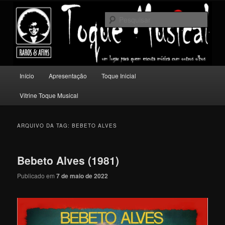
Pular
Pular
Um lugar para quem escuta música com outros olhos.
para
para
Pesqu
o
o
conteúdo
conteúdo
Toque Musical
principal
secundário
Menu
Início
Apresentação
Toque Inicial
principal
Vitrine Toque Musical
ARQUIVO DA TAG:
BEBETO ALVES
Bebeto Alves (1981)
Publicado em
7 de maio de 2022