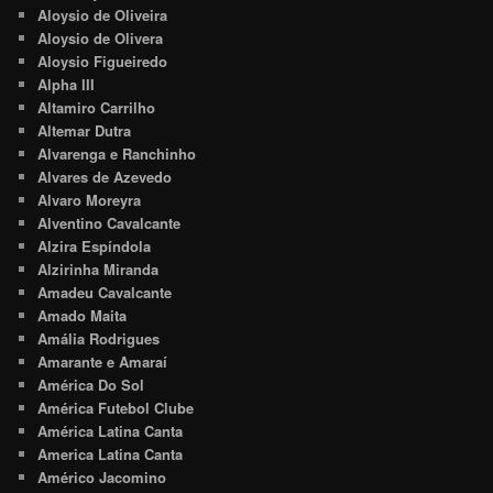
Aloysio de Oliveira
Aloysio de Olivera
Aloysio Figueiredo
Alpha III
Altamiro Carrilho
Altemar Dutra
Alvarenga e Ranchinho
Alvares de Azevedo
Alvaro Moreyra
Alventino Cavalcante
Alzira Espíndola
Alzirinha Miranda
Amadeu Cavalcante
Amado Maita
Amália Rodrigues
Amarante e Amaraí
América Do Sol
América Futebol Clube
América Latina Canta
America Latina Canta
Américo Jacomino