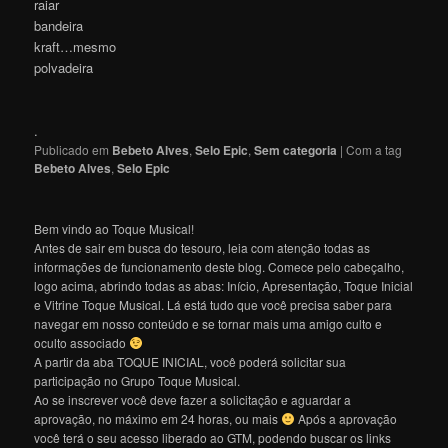
raiar
bandeira
kraft…mesmo
polvadeira
.
Publicado em
Bebeto Alves
,
Selo Epic
,
Sem categoria
|
Com a tag
Bebeto Alves
,
Selo Epic
Bem vindo ao Toque Musical!
Antes de sair em busca do tesouro, leia com atenção todas as
informações de funcionamento deste blog. Comece pelo cabeçalho,
logo acima, abrindo todas as abas: Início, Apresentação, Toque Inicial
e Vitrine Toque Musical. Lá está tudo que você precisa saber para
navegar em nosso conteúdo e se tornar mais uma amigo culto e
oculto associado
A partir da aba TOQUE INICIAL, você poderá solicitar sua
participação no Grupo Toque Musical.
Ao se inscrever você deve fazer a solicitação e aguardar a
aprovação, no máximo em 24 horas, ou mais
Após a aprovação
você terá o seu acesso liberado ao GTM, podendo buscar os links