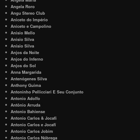
Angela Roro
Angu Stereo Club
Aniceto do Império
Aniceto e Campolino
Anisio Mello
Anisio Silva
Anísio Silva
Anjos da Noite
Anjos do Inferno
Anjos do Sol
Anna Margarida
Antenógenes Silva
Anthony Guima
Antoninho Pellicciari E Seu Conjunto
Antonio Adolfo
Antônio Arruda
Antonio Bahiense
Antonio Carlos & Jocafi
Antonio Carlos e Jocafi
Antonio Carlos Jobim
Antonio Carlos Nóbrega