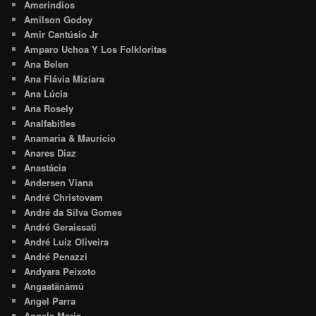
Amerindios
Amilson Godoy
Amir Cantúsio Jr
Amparo Uchoa Y Los Folkloritas
Ana Belen
Ana Flávia Miziara
Ana Lúcia
Ana Rosely
Analfabitles
Anamaria & Maurício
Anares Diaz
Anastácia
Andersen Viana
André Christovam
André da Silva Gomes
André Geraissati
André Luiz Oliveira
André Penazzi
Andyara Peixoto
Angaatãnàmú
Angel Parra
Angela Maria