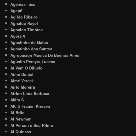
Agência Tass
Agepê
Agildo Ribeiro
Agnaldo Rayol
Agnaldo Timóteo
Agora 4
Agostinho de Matos
Agostinho dos Santos
Agrupacion Musica De Buenos Aires
Agustin Pereyra Lucena
Aí Vem O Dilúvio
Aimé Doniat
Aimé Vereck
Airto Moreira
Airton Lima Barbosa
Akira S
AKT2 Frauen Kreisen
Al Brito
Al Newman
Al Person e Seu Ritmo
Al Quincas