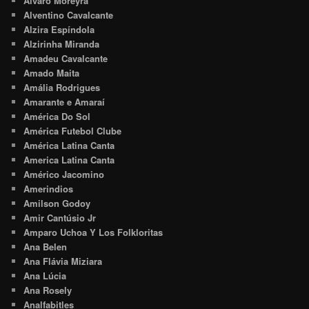
Alvaro Moreyra
Alventino Cavalcante
Alzira Espíndola
Alzirinha Miranda
Amadeu Cavalcante
Amado Maita
Amália Rodrigues
Amarante e Amaraí
América Do Sol
América Futebol Clube
América Latina Canta
America Latina Canta
Américo Jacomino
Amerindios
Amilson Godoy
Amir Cantúsio Jr
Amparo Uchoa Y Los Folkloritas
Ana Belen
Ana Flávia Miziara
Ana Lúcia
Ana Rosely
Analfabitles