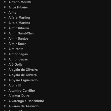
Alfredo Moretti
Alice Ribeiro
Aline
Alípio Martins
Alipio Martins
Almir Ribeiro
Almir Saint-Clair
Almir Santos
Almir Sater
Almirante
Almôndegas
Almondegas
Alô Dolly
Aloysio de Oliveira
Aloysio de Olivera
Aloysio Figueiredo
Alpha III
Altamiro Carrilho
Altemar Dutra
Alvarenga e Ranchinho
Alvares de Azevedo