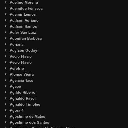
Adelino Moreira
Ademilde Fonseca
Ademir Lemos
Adilson Adriano
Adilson Ramos
Adler São Luiz
Adoniran Barbosa
Adriana
Adylson Godoy
Aécio Flavio
Aécio Flávio
Aerotrio
Afonso Vieira
Agência Tass
Agepê
Agildo Ribeiro
Agnaldo Rayol
Agnaldo Timóteo
Agora 4
Agostinho de Matos
Agostinho dos Santos