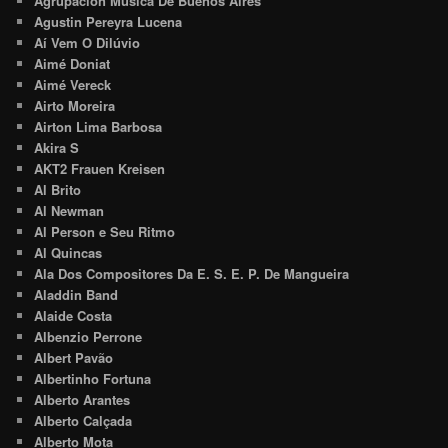
Agrupacion Musica De Buenos Aires
Agustin Pereyra Lucena
Aí Vem O Dilúvio
Aimé Doniat
Aimé Vereck
Airto Moreira
Airton Lima Barbosa
Akira S
AKT2 Frauen Kreisen
Al Brito
Al Newman
Al Person e Seu Ritmo
Al Quincas
Ala Dos Compositores Da E. S. E. P. De Mangueira
Aladdin Band
Alaide Costa
Albenzio Perrone
Albert Pavão
Albertinho Fortuna
Alberto Arantes
Alberto Calçada
Alberto Mota