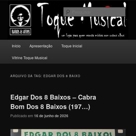
Pular
Pular
Um lugar para quem escuta música com outros olhos.
para
para
Pesqu
o
o
conteúdo
conteúdo
Toque Musical
principal
secundário
Menu
Início
Apresentação
Toque Inicial
principal
Vitrine Toque Musical
ARQUIVO DA TAG:
EDGAR DOS 8 BAIXO
Edgar Dos 8 Baixos – Cabra
Bom Dos 8 Baixos (197…)
Publicado em
16 de junho de 2026