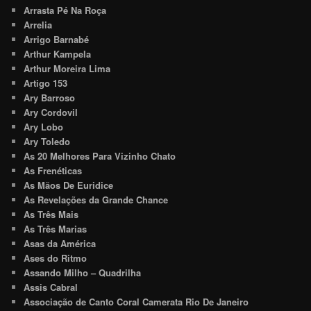
Arrasta Pé Na Roça
Arrelia
Arrigo Barnabé
Arthur Kampela
Arthur Moreira Lima
Artigo 153
Ary Barroso
Ary Cordovil
Ary Lobo
Ary Toledo
As 20 Melhores Para Vizinho Chato
As Frenéticas
As Mãos De Euridice
As Revelações da Grande Chance
As Três Mais
As Três Marias
Asas da América
Ases do Ritmo
Assando Milho – Quadrilha
Assis Cabral
Associação de Canto Coral Camerata Rio De Janeiro