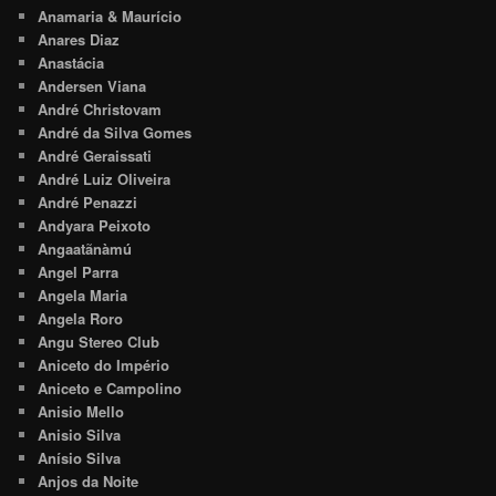
Anamaria & Maurício
Anares Diaz
Anastácia
Andersen Viana
André Christovam
André da Silva Gomes
André Geraissati
André Luiz Oliveira
André Penazzi
Andyara Peixoto
Angaatãnàmú
Angel Parra
Angela Maria
Angela Roro
Angu Stereo Club
Aniceto do Império
Aniceto e Campolino
Anisio Mello
Anisio Silva
Anísio Silva
Anjos da Noite