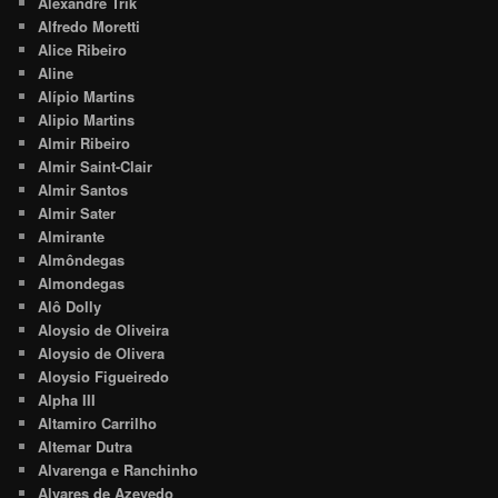
Alexandre Trik
Alfredo Moretti
Alice Ribeiro
Aline
Alípio Martins
Alipio Martins
Almir Ribeiro
Almir Saint-Clair
Almir Santos
Almir Sater
Almirante
Almôndegas
Almondegas
Alô Dolly
Aloysio de Oliveira
Aloysio de Olivera
Aloysio Figueiredo
Alpha III
Altamiro Carrilho
Altemar Dutra
Alvarenga e Ranchinho
Alvares de Azevedo