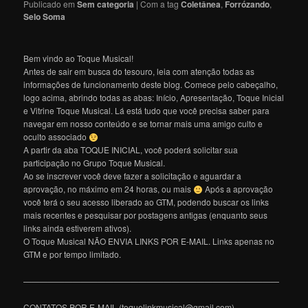
Publicado em
Sem categoria
|
Com a tag
Coletânea
,
Forrózando
,
Selo Soma
Bem vindo ao Toque Musical!
Antes de sair em busca do tesouro, leia com atenção todas as
informações de funcionamento deste blog. Comece pelo cabeçalho,
logo acima, abrindo todas as abas: Início, Apresentação, Toque Inicial
e Vitrine Toque Musical. Lá está tudo que você precisa saber para
navegar em nosso conteúdo e se tornar mais uma amigo culto e
oculto associado
A partir da aba TOQUE INICIAL, você poderá solicitar sua
participação no Grupo Toque Musical.
Ao se inscrever você deve fazer a solicitação e aguardar a
aprovação, no máximo em 24 horas, ou mais
Após a aprovação
você terá o seu acesso liberado ao GTM, podendo buscar os links
mais recentes e pesquisar por postagens antigas (enquanto seus
links ainda estiverem ativos).
O Toque Musical NÃO ENVIA LINKS POR E-MAIL. Links apenas no
GTM e por tempo limitado.
———————————————————————————————
CONTATOS POR E-MAIL (toquelinkmusical@gmail.com)