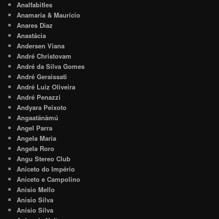
Analfabitles
Anamaria & Maurício
Anares Diaz
Anastácia
Andersen Viana
André Christovam
André da Silva Gomes
André Geraissati
André Luiz Oliveira
André Penazzi
Andyara Peixoto
Angaatãnàmú
Angel Parra
Angela Maria
Angela Roro
Angu Stereo Club
Aniceto do Império
Aniceto e Campolino
Anisio Mello
Anisio Silva
Anísio Silva