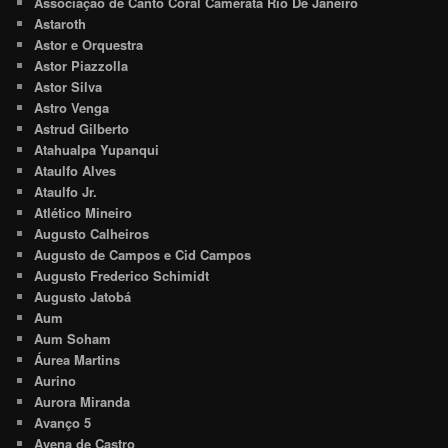
Associação de Canto Coral Camerata Rio De Janeiro
Astaroth
Astor e Orquestra
Astor Piazzolla
Astor Silva
Astro Venga
Astrud Gilberto
Atahualpa Yupanqui
Ataulfo Alves
Ataulfo Jr.
Atlético Mineiro
Augusto Calheiros
Augusto de Campos e Cid Campos
Augusto Frederico Schimidt
Augusto Jatobá
Aum
Aum Soham
Áurea Martins
Aurino
Aurora Miranda
Avanço 5
Avena de Castro