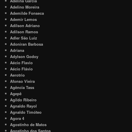
Adelina Garcia
Adelino Moreira
Ademilde Fonseca
Ademir Lemos
Adilson Adriano
Adilson Ramos
Adler São Luiz
Adoniran Barbosa
Adriana
Adylson Godoy
Aécio Flavio
Aécio Flávio
Aerotrio
Afonso Vieira
Agência Tass
Agepê
Agildo Ribeiro
Agnaldo Rayol
Agnaldo Timóteo
Agora 4
Agostinho de Matos
Agostinho dos Santos