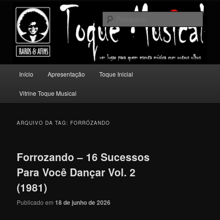
Pular
Pular
Um lugar para quem escuta música com outros olhos.
para
para
Pesqu
o
o
conteúdo
conteúdo
Toque Musical
principal
secundário
Menu
Início
Apresentação
Toque Inicial
principal
Vitrine Toque Musical
ARQUIVO DA TAG:
FORRÓZANDO
Forrozando – 16 Sucessos
Para Você Dançar Vol. 2
(1981)
Publicado em
18 de junho de 2026