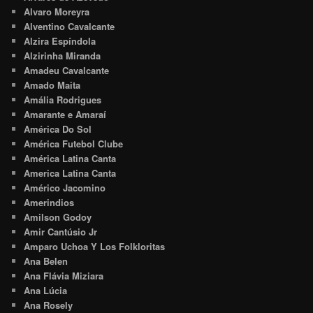
Alvaro Moreyra
Alventino Cavalcante
Alzira Espíndola
Alzirinha Miranda
Amadeu Cavalcante
Amado Maita
Amália Rodrigues
Amarante e Amaraí
América Do Sol
América Futebol Clube
América Latina Canta
America Latina Canta
Américo Jacomino
Amerindios
Amilson Godoy
Amir Cantúsio Jr
Amparo Uchoa Y Los Folkloritas
Ana Belen
Ana Flávia Miziara
Ana Lúcia
Ana Rosely