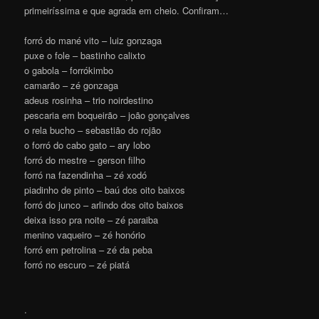
primeiríssima e que agrada em cheio. Confiram…
forró do mané vito – luiz gonzaga
puxe o fole – bastinho calixto
o gabola – forrókimbo
camarão – zé gonzaga
adeus rosinha – trio noirdestino
pescaria em boqueirão – joão gonçalves
o rela bucho – sebastião do rojão
o forró do cabo gato – ary lobo
forró do mestre – gerson filho
forró na fazendinha – zé xodó
piadinho de pinto – baú dos oito baixos
forró do junco – arlindo dos oito baixos
deixa isso pra noite – zé paraiba
menino vaqueiro – zé honório
forró em petrolina – zé da peba
forró no escuro – zé piatá
.