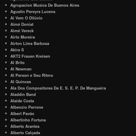
Agrupacion Musica De Buenos Aires
Agustin Pereyra Lucena
Aí Vem O Dilúvio
Aimé Doniat
Aimé Vereck
Airto Moreira
Airton Lima Barbosa
Akira S
AKT2 Frauen Kreisen
Al Brito
Al Newman
Al Person e Seu Ritmo
Al Quincas
Ala Dos Compositores Da E. S. E. P. De Mangueira
Aladdin Band
Alaide Costa
Albenzio Perrone
Albert Pavão
Albertinho Fortuna
Alberto Arantes
Alberto Calçada