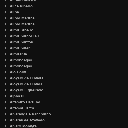
Alice Ribeiro
Aline
Alípio Martins
Alipio Martins
Almir Ribeiro
Almir Saint-Clair
Almir Santos
Almir Sater
Almirante
Almôndegas
Almondegas
Alô Dolly
Aloysio de Oliveira
Aloysio de Olivera
Aloysio Figueiredo
Alpha III
Altamiro Carrilho
Altemar Dutra
Alvarenga e Ranchinho
Alvares de Azevedo
Alvaro Moreyra