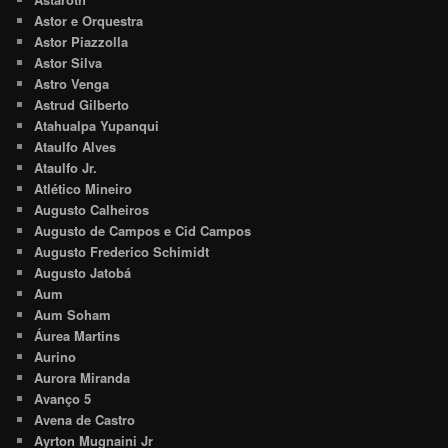
Astor e Orquestra
Astor Piazzolla
Astor Silva
Astro Venga
Astrud Gilberto
Atahualpa Yupanqui
Ataulfo Alves
Ataulfo Jr.
Atlético Mineiro
Augusto Calheiros
Augusto de Campos e Cid Campos
Augusto Frederico Schimidt
Augusto Jatobá
Aum
Aum Soham
Áurea Martins
Aurino
Aurora Miranda
Avanço 5
Avena de Castro
Ayrton Mugnaini Jr