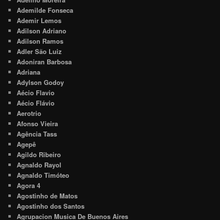
Ademilde Fonseca
Ademir Lemos
Adilson Adriano
Adilson Ramos
Adler São Luiz
Adoniran Barbosa
Adriana
Adylson Godoy
Aécio Flavio
Aécio Flávio
Aerotrio
Afonso Vieira
Agência Tass
Agepê
Agildo Ribeiro
Agnaldo Rayol
Agnaldo Timóteo
Agora 4
Agostinho de Matos
Agostinho dos Santos
Agrupacion Musica De Buenos Aires