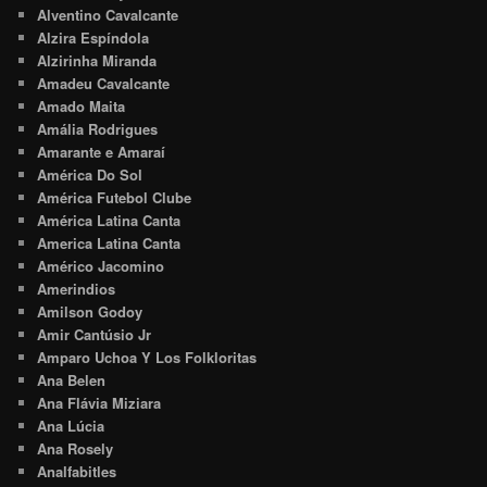
Alventino Cavalcante
Alzira Espíndola
Alzirinha Miranda
Amadeu Cavalcante
Amado Maita
Amália Rodrigues
Amarante e Amaraí
América Do Sol
América Futebol Clube
América Latina Canta
America Latina Canta
Américo Jacomino
Amerindios
Amilson Godoy
Amir Cantúsio Jr
Amparo Uchoa Y Los Folkloritas
Ana Belen
Ana Flávia Miziara
Ana Lúcia
Ana Rosely
Analfabitles