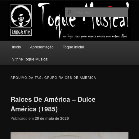
Pular
Pular
Um lugar para quem escuta música com outros olhos.
para
para
Pesqu
o
o
conteúdo
conteúdo
Toque Musical
principal
secundário
Menu
Início
Apresentação
Toque Inicial
principal
Vitrine Toque Musical
ARQUIVO DA TAG:
GRUPO RAICES DE AMÉRICA
Raices De América – Dulce
América (1985)
Publicado em
20 de maio de 2026