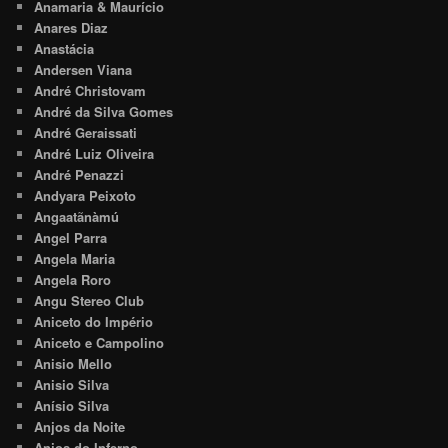
Anamaria & Maurício
Anares Diaz
Anastácia
Andersen Viana
André Christovam
André da Silva Gomes
André Geraissati
André Luiz Oliveira
André Penazzi
Andyara Peixoto
Angaatãnàmú
Angel Parra
Angela Maria
Angela Roro
Angu Stereo Club
Aniceto do Império
Aniceto e Campolino
Anisio Mello
Anisio Silva
Anísio Silva
Anjos da Noite
Anjos do Inferno