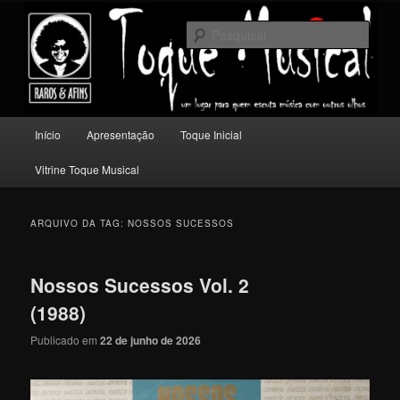
Pular
Pular
Um lugar para quem escuta música com outros olhos.
para
para
Pesqu
o
o
conteúdo
conteúdo
Toque Musical
principal
secundário
Menu
Início
Apresentação
Toque Inicial
principal
Vitrine Toque Musical
ARQUIVO DA TAG:
NOSSOS SUCESSOS
Nossos Sucessos Vol. 2
(1988)
Publicado em
22 de junho de 2026