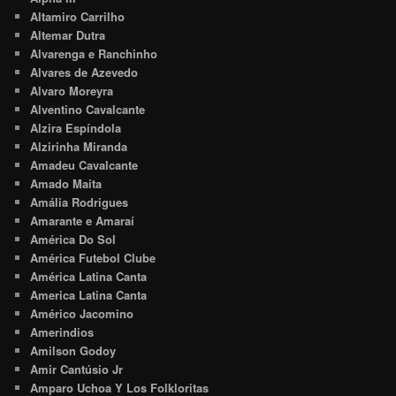
Altamiro Carrilho
Altemar Dutra
Alvarenga e Ranchinho
Alvares de Azevedo
Alvaro Moreyra
Alventino Cavalcante
Alzira Espíndola
Alzirinha Miranda
Amadeu Cavalcante
Amado Maita
Amália Rodrigues
Amarante e Amaraí
América Do Sol
América Futebol Clube
América Latina Canta
America Latina Canta
Américo Jacomino
Amerindios
Amilson Godoy
Amir Cantúsio Jr
Amparo Uchoa Y Los Folkloritas