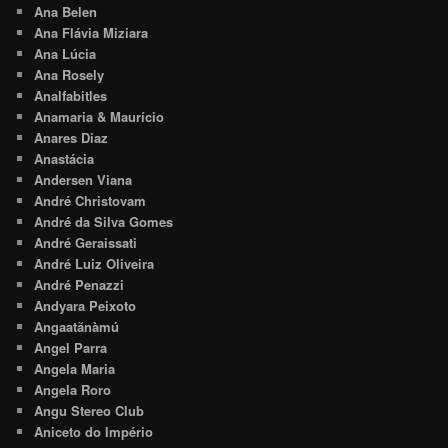
Ana Belen
Ana Flávia Miziara
Ana Lúcia
Ana Rosely
Analfabitles
Anamaria & Maurício
Anares Diaz
Anastácia
Andersen Viana
André Christovam
André da Silva Gomes
André Geraissati
André Luiz Oliveira
André Penazzi
Andyara Peixoto
Angaatãnàmú
Angel Parra
Angela Maria
Angela Roro
Angu Stereo Club
Aniceto do Império