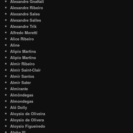
Alexandre Gnattali
Alexandre Ribeiro
Alexandre Sales
Alexandre Salles
Alexandre Trik
Alfredo Moretti
Alice Ribeiro
Aline
Alípio Martins
Alipio Martins
Almir Ribeiro
Almir Saint-Clair
Almir Santos
Almir Sater
Almirante
Almôndegas
Almondegas
Alô Dolly
Aloysio de Oliveira
Aloysio de Olivera
Aloysio Figueiredo
Alpha III