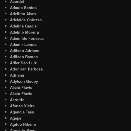
Acordel
Adauto Santos
Adeilton Alves
Adelaide Chiozzo
Adelina Garcia
Adelino Moreira
Ademilde Fonseca
Ademir Lemos
Adilson Adriano
Adilson Ramos
Adler São Luiz
Adoniran Barbosa
Adriana
Adylson Godoy
Aécio Flavio
Aécio Flávio
Aerotrio
Afonso Vieira
Agência Tass
Agepê
Agildo Ribeiro
Agnaldo Rayol