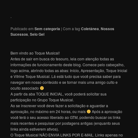
.
Publicado em
Sem categoria
|
Com a tag
Coletânea
,
Nossos
Sucessos
,
Selo Gel
Bem vindo ao Toque Musical!
Antes de sair em busca do tesouro, leia com atenção todas as
informações de funcionamento deste blog. Comece pelo cabeçalho,
logo acima, abrindo todas as abas: Início, Apresentação, Toque Inicial
e Vitrine Toque Musical. Lá está tudo que você precisa saber para
navegar em nosso conteúdo e se tornar mais uma amigo culto e
oculto associado
A partir da aba TOQUE INICIAL, você poderá solicitar sua
participação no Grupo Toque Musical.
Ao se inscrever você deve fazer a solicitação e aguardar a
aprovação, no máximo em 24 horas, ou mais
Após a aprovação
você terá o seu acesso liberado ao GTM, podendo buscar os links
mais recentes e pesquisar por postagens antigas (enquanto seus
links ainda estiverem ativos).
O Toque Musical NÃO ENVIA LINKS POR E-MAIL. Links apenas no