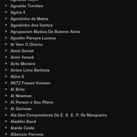
Agnaldo Timóteo
Agora 4
Agostinho de Matos
Agostinho dos Santos
Agrupacion Musica De Buenos Aires
Agustin Pereyra Lucena
Aí Vem O Dilúvio
Aimé Doniat
Aimé Vereck
Airto Moreira
Airton Lima Barbosa
Akira S
AKT2 Frauen Kreisen
Al Brito
Al Newman
Al Person e Seu Ritmo
Al Quincas
Ala Dos Compositores Da E. S. E. P. De Mangueira
Aladdin Band
Alaide Costa
Albenzio Perrone