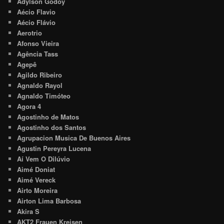
Adylson Godoy
Aécio Flavio
Aécio Flávio
Aerotrio
Afonso Vieira
Agência Tass
Agepê
Agildo Ribeiro
Agnaldo Rayol
Agnaldo Timóteo
Agora 4
Agostinho de Matos
Agostinho dos Santos
Agrupacion Musica De Buenos Aires
Agustin Pereyra Lucena
Aí Vem O Dilúvio
Aimé Doniat
Aimé Vereck
Airto Moreira
Airton Lima Barbosa
Akira S
AKT2 Frauen Kreisen