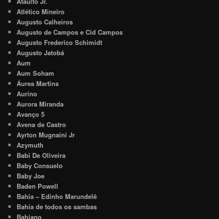
Ataulfo Jr.
Atlético Mineiro
Augusto Calheiros
Augusto de Campos e Cid Campos
Augusto Frederico Schimidt
Augusto Jatobá
Aum
Aum Soham
Áurea Martins
Aurino
Aurora Miranda
Avanço 5
Avena de Castro
Ayrton Mugnaini Jr
Azymuth
Babi De Oliveira
Baby Consuelo
Baby Joe
Baden Powell
Bahia – Edinho Marundelê
Bahia de todos os sambas
Bahiano