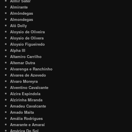
Almir Sater
Almirante
Almôndegas
Almondegas
Alô Dolly
Aloysio de Oliveira
Aloysio de Olivera
Aloysio Figueiredo
Alpha III
Altamiro Carrilho
Altemar Dutra
Alvarenga e Ranchinho
Alvares de Azevedo
Alvaro Moreyra
Alventino Cavalcante
Alzira Espíndola
Alzirinha Miranda
Amadeu Cavalcante
Amado Maita
Amália Rodrigues
Amarante e Amaraí
América Do Sol