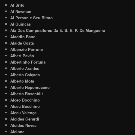
Al Brito
Al Newman
Al Person e Seu Ritmo
Al Quincas
Ala Dos Compositores Da E. S. E. P. De Mangueira
Aladdin Band
Alaide Costa
Albenzio Perrone
Albert Pavão
Albertinho Fortuna
Alberto Arantes
Alberto Calçada
Alberto Mota
Alberto Nepomuceno
Alberto Rosenblit
Alceo Bocchino
Alceu Bocchino
Alceu Valença
Alcides Gerardi
Alcides Neves
Alcione