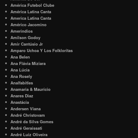
América Futebol Clube
América Latina Canta
America Latina Canta
Américo Jacomino
Amerindios
Amilson Godoy
Amir Cantúsio Jr
Amparo Uchoa Y Los Folkloritas
Ana Belen
Ana Flávia Miziara
Ana Lúcia
Ana Rosely
Analfabitles
Anamaria & Maurício
Anares Diaz
Anastácia
Andersen Viana
André Christovam
André da Silva Gomes
André Geraissati
André Luiz Oliveira