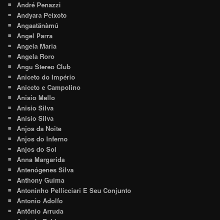
André Penazzi
Andyara Peixoto
Angaatãnàmú
Angel Parra
Angela Maria
Angela Roro
Angu Stereo Club
Aniceto do Império
Aniceto e Campolino
Anisio Mello
Anisio Silva
Anísio Silva
Anjos da Noite
Anjos do Inferno
Anjos do Sol
Anna Margarida
Antenógenes Silva
Anthony Guima
Antoninho Pellicciari E Seu Conjunto
Antonio Adolfo
Antônio Arruda