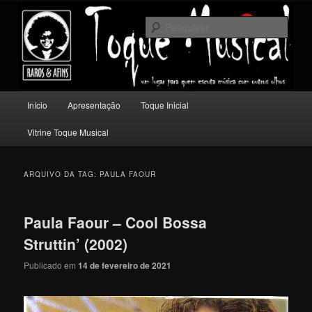
Pular
Pular
Um lugar para quem escuta música com outros olhos.
para
para
Pesqu
o
o
conteúdo
conteúdo
Toque Musical
principal
secundário
Menu
Início
Apresentação
Toque Inicial
principal
Vitrine Toque Musical
ARQUIVO DA TAG:
PAULA FAOUR
Paula Faour – Cool Bossa
Struttin’ (2002)
Publicado em
14 de fevereiro de 2021