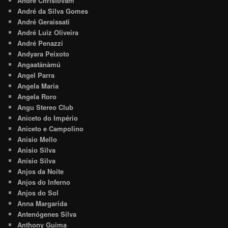
André Christovam
André da Silva Gomes
André Geraissati
André Luiz Oliveira
André Penazzi
Andyara Peixoto
Angaatãnàmú
Angel Parra
Angela Maria
Angela Roro
Angu Stereo Club
Aniceto do Império
Aniceto e Campolino
Anisio Mello
Anisio Silva
Anísio Silva
Anjos da Noite
Anjos do Inferno
Anjos do Sol
Anna Margarida
Antenógenes Silva
Anthony Guima