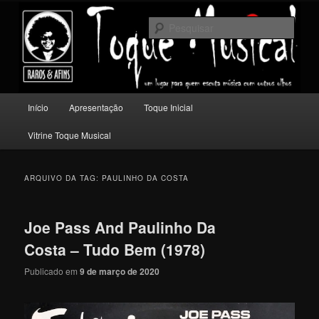
Pular
Pular
Um lugar para quem escuta música com outros olhos.
para
para
Pesqu
o
o
conteúdo
conteúdo
Toque Musical
principal
secundário
Menu
Início
Apresentação
Toque Inicial
principal
Vitrine Toque Musical
ARQUIVO DA TAG:
PAULINHO DA COSTA
Joe Pass And Paulinho Da
Costa – Tudo Bem (1978)
Publicado em
9 de março de 2020