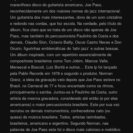
maravilhoso disco do guitarista americano, Joe Pass,
reconhecidamente um dos maiores nomes do jazz internacional.
Um guitarista dos mais interessantes, dono de um som cristalino
e redondo nas cordas, que fez escola. Na verdade, pelo título do
álbum, fica claro que se trata de um disco não apenas de Joe
Pass, mas também do percussionista Paulinho da Costa e dos
demais, Claudio Slon, Octavio Bailly, Oscar Castro Neves e Don
Grusin, figurinhas emblemáticas do ‘latin jazz’ e outras bossas.
Um álbum inspirado, com um repertório essencialmente de
compositores brasileiros como Tom Jobim, Marcos Valle,
Menescal e Boscoli, Luiz Bonfá e outros… Este lp foi lançado
pela Pablo Records em 1978 e segundo o produtor, Norman
Granz, a ideia da gravação veio depois que Joe Pass esteve no
Brasil, no Carnaval de 77 e ficou encantado como os ritmos,
principalmente o samba. Juntou-se à Paulinho da Costa, outro
artista da mesma gravadora, considerado até então (e por eles
americanos) o maior percussionista brasileiro. Este por sua vez
recrutou os demais instrumentista, conhecedores nato (ou
quase) da música brasileira. Todos, artistas tarimbados,
brasileiros, americano e argentino. Segundo Norman, nas
palavras de Joe Pass este foi o disco mais caloroso e melódico