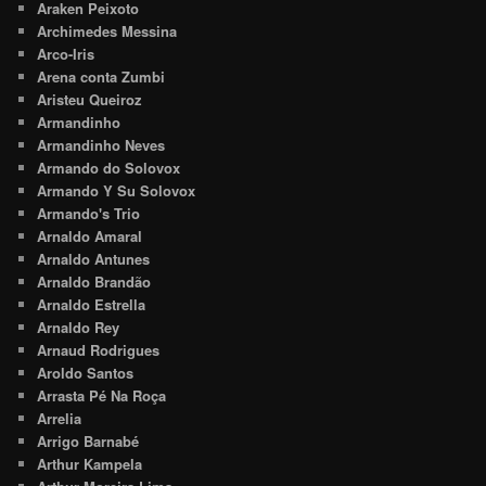
Araken Peixoto
Archimedes Messina
Arco-Iris
Arena conta Zumbi
Aristeu Queiroz
Armandinho
Armandinho Neves
Armando do Solovox
Armando Y Su Solovox
Armando's Trio
Arnaldo Amaral
Arnaldo Antunes
Arnaldo Brandão
Arnaldo Estrella
Arnaldo Rey
Arnaud Rodrigues
Aroldo Santos
Arrasta Pé Na Roça
Arrelia
Arrigo Barnabé
Arthur Kampela