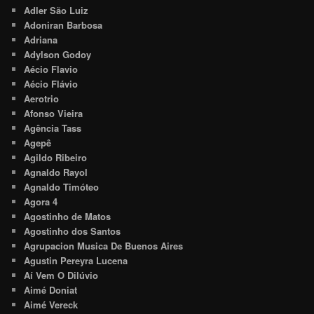
Adler São Luiz
Adoniran Barbosa
Adriana
Adylson Godoy
Aécio Flavio
Aécio Flávio
Aerotrio
Afonso Vieira
Agência Tass
Agepê
Agildo Ribeiro
Agnaldo Rayol
Agnaldo Timóteo
Agora 4
Agostinho de Matos
Agostinho dos Santos
Agrupacion Musica De Buenos Aires
Agustin Pereyra Lucena
Aí Vem O Dilúvio
Aimé Doniat
Aimé Vereck