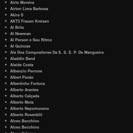
Airto Moreira
Airton Lima Barbosa
Akira S
AKT2 Frauen Kreisen
Al Brito
Al Newman
Al Person e Seu Ritmo
Al Quincas
Ala Dos Compositores Da E. S. E. P. De Mangueira
Aladdin Band
Alaide Costa
Albenzio Perrone
Albert Pavão
Albertinho Fortuna
Alberto Arantes
Alberto Calçada
Alberto Mota
Alberto Nepomuceno
Alberto Rosenblit
Alceo Bocchino
Alceu Bocchino