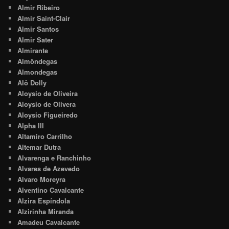
Almir Ribeiro
Almir Saint-Clair
Almir Santos
Almir Sater
Almirante
Almôndegas
Almondegas
Alô Dolly
Aloysio de Oliveira
Aloysio de Olivera
Aloysio Figueiredo
Alpha III
Altamiro Carrilho
Altemar Dutra
Alvarenga e Ranchinho
Alvares de Azevedo
Alvaro Moreyra
Alventino Cavalcante
Alzira Espíndola
Alzirinha Miranda
Amadeu Cavalcante