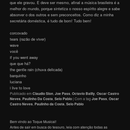
que ele gravou. E deve ser mesmo, afinal a música brasileira é a
melhor do mundo, porque sintetiza o nosso espírito alegre e sabe
absorver o dos outros e sem preconceitos. Como diz a minha
secretária doméstica, é tudo de bom! Tudo bem!
corcovado
tears (razão de viver)
wave
você
if you went away
que que há?
the gentle rain (chuva delicada)
barquinho
luciana
i live to love
Publicado em
Claudio Slon
,
Joe Pass
,
Octavio Bailly
,
Oscar Castro
Neves
,
Paulinho Da Costa
,
Selo Pablo
|
Com a tag
Joe Pass
,
Oscar
Castro Neves
,
Paulinho da Costa
,
Selo Pablo
Bem vindo ao Toque Musical!
Antes de sair em busca do tesouro, leia com atenção todas as