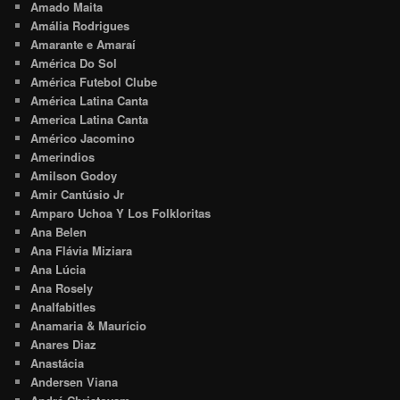
Amado Maita
Amália Rodrigues
Amarante e Amaraí
América Do Sol
América Futebol Clube
América Latina Canta
America Latina Canta
Américo Jacomino
Amerindios
Amilson Godoy
Amir Cantúsio Jr
Amparo Uchoa Y Los Folkloritas
Ana Belen
Ana Flávia Miziara
Ana Lúcia
Ana Rosely
Analfabitles
Anamaria & Maurício
Anares Diaz
Anastácia
Andersen Viana