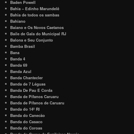
Baden Powell
Bahia – Edinho Marundelê
Bahia de todos os sambas
Bahiano
Baiano e Os Novos Caetanos
Baile de Gala do Municipal RJ
Balona e Seu Conjunto
Bamba Brasil
Bana
Banda 4
Banda 69
Banda Azul
Banda Chantecler
Banda de 7 Léguas
Banda De Pau E Corda
Banda de Pífanos Caruaru
Banda de Pífanos de Caruaru
Banda do 14º RI
Banda do Canecão
Banda do Casaco
Banda do Coroas