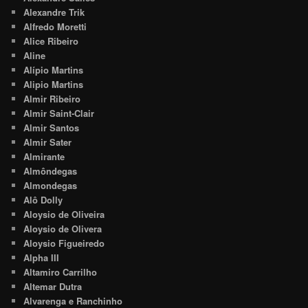
Alexandre Trik
Alfredo Moretti
Alice Ribeiro
Aline
Alípio Martins
Alipio Martins
Almir Ribeiro
Almir Saint-Clair
Almir Santos
Almir Sater
Almirante
Almôndegas
Almondegas
Alô Dolly
Aloysio de Oliveira
Aloysio de Olivera
Aloysio Figueiredo
Alpha III
Altamiro Carrilho
Altemar Dutra
Alvarenga e Ranchinho