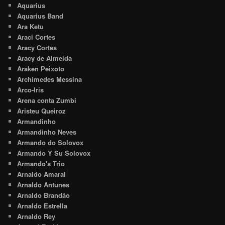
Aquarius
Aquarius Band
Ara Ketu
Araci Cortes
Aracy Cortes
Aracy de Almeida
Araken Peixoto
Archimedes Messina
Arco-Iris
Arena conta Zumbi
Aristeu Queiroz
Armandinho
Armandinho Neves
Armando do Solovox
Armando Y Su Solovox
Armando's Trio
Arnaldo Amaral
Arnaldo Antunes
Arnaldo Brandão
Arnaldo Estrella
Arnaldo Rey