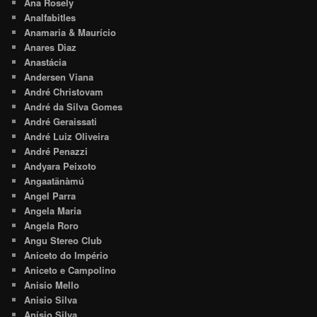
Ana Rosely
Analfabitles
Anamaria & Maurício
Anares Diaz
Anastácia
Andersen Viana
André Christovam
André da Silva Gomes
André Geraissati
André Luiz Oliveira
André Penazzi
Andyara Peixoto
Angaatãnàmú
Angel Parra
Angela Maria
Angela Roro
Angu Stereo Club
Aniceto do Império
Aniceto e Campolino
Anisio Mello
Anisio Silva
Anísio Silva