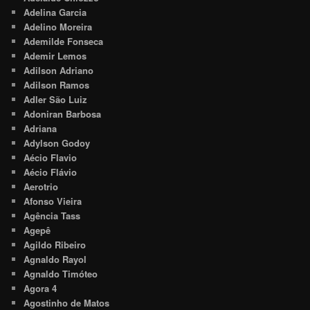
Adelina Garcia
Adelino Moreira
Ademilde Fonseca
Ademir Lemos
Adilson Adriano
Adilson Ramos
Adler São Luiz
Adoniran Barbosa
Adriana
Adylson Godoy
Aécio Flavio
Aécio Flávio
Aerotrio
Afonso Vieira
Agência Tass
Agepê
Agildo Ribeiro
Agnaldo Rayol
Agnaldo Timóteo
Agora 4
Agostinho de Matos