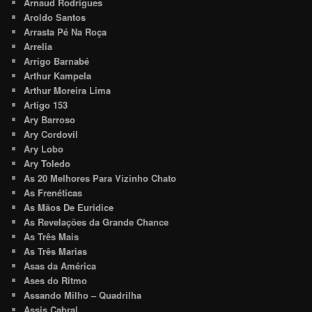
Arnaud Rodrigues
Aroldo Santos
Arrasta Pé Na Roça
Arrelia
Arrigo Barnabé
Arthur Kampela
Arthur Moreira Lima
Artigo 153
Ary Barroso
Ary Cordovil
Ary Lobo
Ary Toledo
As 20 Melhores Para Vizinho Chato
As Frenéticas
As Mãos De Euridice
As Revelações da Grande Chance
As Três Mais
As Três Marias
Asas da América
Ases do Ritmo
Assando Milho – Quadrilha
Assis Cabral