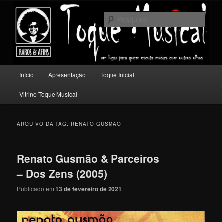
Pular
Pular
Um lugar para quem escuta música com outros olhos.
para
para
Pesqu
o
o
conteúdo
conteúdo
Toque Musical
principal
secundário
Menu
Início
Apresentação
Toque Inicial
principal
Vitrine Toque Musical
ARQUIVO DA TAG:
RENATO GUSMÃO
Renato Gusmão & Parceiros
– Dos Zens (2005)
Publicado em
13 de fevereiro de 2021