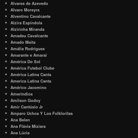
Alvares de Azevedo
Alvaro Moreyra
Alventino Cavalcante
Alzira Espíndola
Alzirinha Miranda
Amadeu Cavalcante
Amado Maita
Amália Rodrigues
Amarante e Amaraí
América Do Sol
América Futebol Clube
América Latina Canta
America Latina Canta
Américo Jacomino
Amerindios
Amilson Godoy
Amir Cantúsio Jr
Amparo Uchoa Y Los Folkloritas
Ana Belen
Ana Flávia Miziara
Ana Lúcia