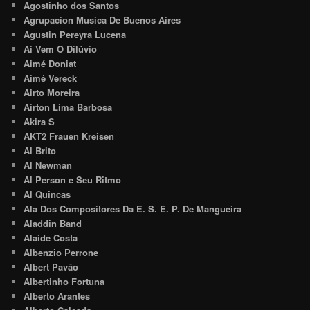
Agostinho dos Santos
Agrupacion Musica De Buenos Aires
Agustin Pereyra Lucena
Aí Vem O Dilúvio
Aimé Doniat
Aimé Vereck
Airto Moreira
Airton Lima Barbosa
Akira S
AKT2 Frauen Kreisen
Al Brito
Al Newman
Al Person e Seu Ritmo
Al Quincas
Ala Dos Compositores Da E. S. E. P. De Mangueira
Aladdin Band
Alaide Costa
Albenzio Perrone
Albert Pavão
Albertinho Fortuna
Alberto Arantes