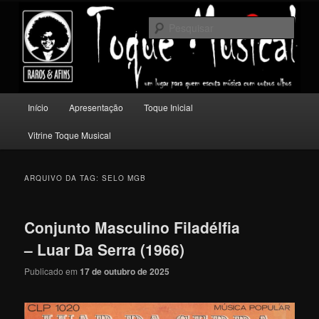
Pular
Pular
Um lugar para quem escuta música com outros olhos.
para
para
Pesqu
o
o
conteúdo
conteúdo
Toque Musical
principal
secundário
Menu
Início
Apresentação
Toque Inicial
principal
Vitrine Toque Musical
ARQUIVO DA TAG:
SELO MGB
Conjunto Masculino Filadélfia
– Luar Da Serra (1966)
Publicado em
17 de outubro de 2025