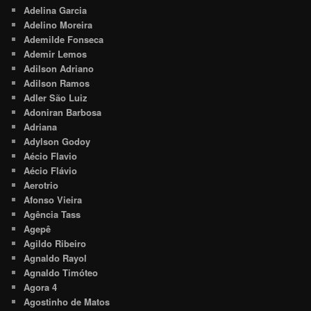
Adelina Garcia
Adelino Moreira
Ademilde Fonseca
Ademir Lemos
Adilson Adriano
Adilson Ramos
Adler São Luiz
Adoniran Barbosa
Adriana
Adylson Godoy
Aécio Flavio
Aécio Flávio
Aerotrio
Afonso Vieira
Agência Tass
Agepê
Agildo Ribeiro
Agnaldo Rayol
Agnaldo Timóteo
Agora 4
Agostinho de Matos