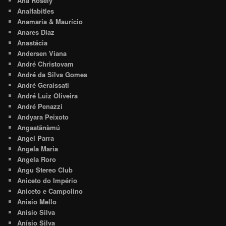
Ana Rosely
Analfabitles
Anamaria & Maurício
Anares Diaz
Anastácia
Andersen Viana
André Christovam
André da Silva Gomes
André Geraissati
André Luiz Oliveira
André Penazzi
Andyara Peixoto
Angaatãnàmú
Angel Parra
Angela Maria
Angela Roro
Angu Stereo Club
Aniceto do Império
Aniceto e Campolino
Anisio Mello
Anisio Silva
Anísio Silva