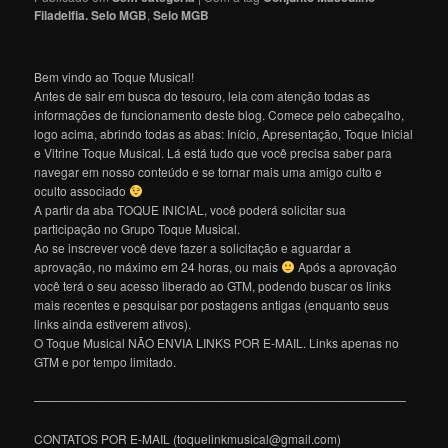
Filadelfia. Selo MGB
,
Selo MGB
Bem vindo ao Toque Musical!
Antes de sair em busca do tesouro, leia com atenção todas as
informações de funcionamento deste blog. Comece pelo cabeçalho,
logo acima, abrindo todas as abas: Início, Apresentação, Toque Inicial
e Vitrine Toque Musical. Lá está tudo que você precisa saber para
navegar em nosso conteúdo e se tornar mais uma amigo culto e
oculto associado
A partir da aba TOQUE INICIAL, você poderá solicitar sua
participação no Grupo Toque Musical.
Ao se inscrever você deve fazer a solicitação e aguardar a
aprovação, no máximo em 24 horas, ou mais
Após a aprovação
você terá o seu acesso liberado ao GTM, podendo buscar os links
mais recentes e pesquisar por postagens antigas (enquanto seus
links ainda estiverem ativos).
O Toque Musical NÃO ENVIA LINKS POR E-MAIL. Links apenas no
GTM e por tempo limitado.
———————————————————————————————
CONTATOS POR E-MAIL (toquelinkmusical@gmail.com)