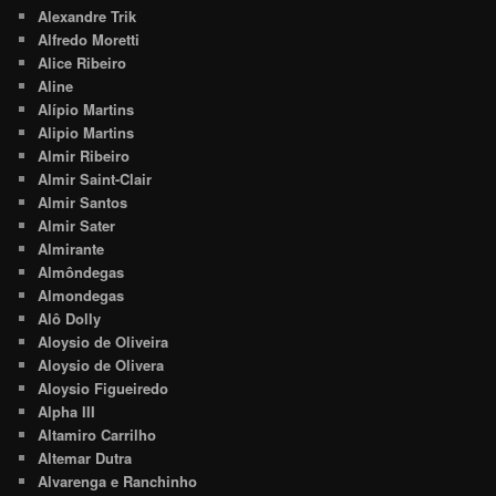
Alexandre Trik
Alfredo Moretti
Alice Ribeiro
Aline
Alípio Martins
Alipio Martins
Almir Ribeiro
Almir Saint-Clair
Almir Santos
Almir Sater
Almirante
Almôndegas
Almondegas
Alô Dolly
Aloysio de Oliveira
Aloysio de Olivera
Aloysio Figueiredo
Alpha III
Altamiro Carrilho
Altemar Dutra
Alvarenga e Ranchinho