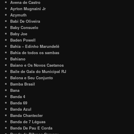
Avena de Castro
Ayrton Mugnaini Jr
Azymuth
Babi De Oliveira
Baby Consuelo
Baby Joe
Baden Powell
Bahia – Edinho Marundelê
Bahia de todos os sambas
Bahiano
Baiano e Os Novos Caetanos
Baile de Gala do Municipal RJ
Balona e Seu Conjunto
Bamba Brasil
Bana
Banda 4
Banda 69
Banda Azul
Banda Chantecler
Banda de 7 Léguas
Banda De Pau E Corda