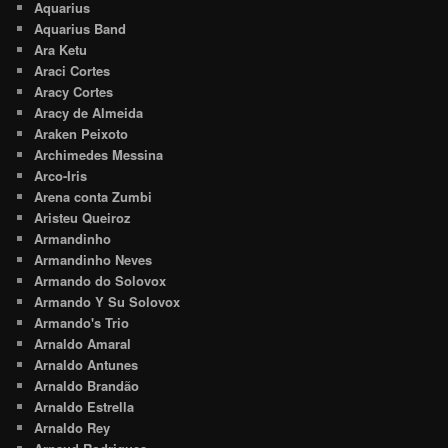
Aquarius
Aquarius Band
Ara Ketu
Araci Cortes
Aracy Cortes
Aracy de Almeida
Araken Peixoto
Archimedes Messina
Arco-Iris
Arena conta Zumbi
Aristeu Queiroz
Armandinho
Armandinho Neves
Armando do Solovox
Armando Y Su Solovox
Armando's Trio
Arnaldo Amaral
Arnaldo Antunes
Arnaldo Brandão
Arnaldo Estrella
Arnaldo Rey