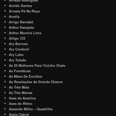
Arnaud Rodrigues
Aroldo Santos
Arrasta Pé Na Roça
Arrelia
Arrigo Barnabé
Arthur Kampela
Arthur Moreira Lima
Artigo 153
Ary Barroso
Ary Cordovil
Ary Lobo
Ary Toledo
As 20 Melhores Para Vizinho Chato
As Frenéticas
As Mãos De Euridice
As Revelações da Grande Chance
As Três Mais
As Três Marias
Asas da América
Ases do Ritmo
Assando Milho – Quadrilha
Assis Cabral