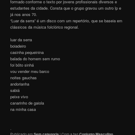
formado conforme o texto por jovens profissionais diversos e
estudantes da cidade. Consta que o grupo gravou um outro lp e
já nos anos 70.
“Luar da serra” é um disco com um repertório, que se baseia em
clássicos da música folclórico regional.
luar da serra
boiadeiro
casinha pequeinina
balada do homem sem rumo
foi bôto sinhá
vou vender meu barco
noites gauchas
andorianha
sabiá
peixe vivo
canarinho de gaiola
na minha casa
.
Publicado em
Sem categoria
|
Com a tag
Conjunto Masculino