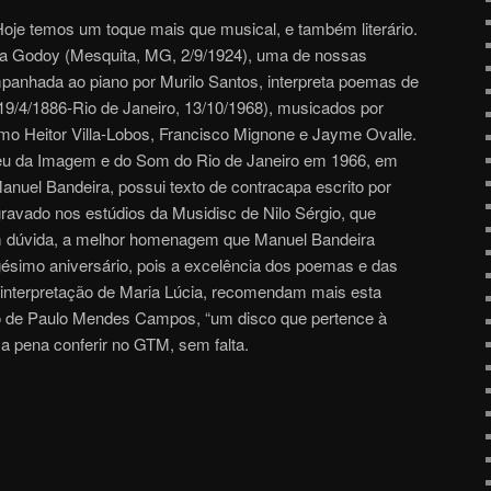
 Hoje temos um toque mais que musical, e também literário.
a Godoy (Mesquita, MG, 2/9/1924), uma de nossas
mpanhada ao piano por Murilo Santos, interpreta poemas de
19/4/1886-Rio de Janeiro, 13/10/1968), musicados por
mo Heitor Villa-Lobos, Francisco Mignone e Jayme Ovalle.
eu da Imagem e do Som do Rio de Janeiro em 1966, em
uel Bandeira, possui texto de contracapa escrito por
avado nos estúdios da Musidisc de Nilo Sérgio, que
m dúvida, a melhor homenagem que Manuel Bandeira
gésimo aniversário, pois a excelência dos poemas e das
 interpretação de Maria Lúcia, recomendam mais esta
o de Paulo Mendes Campos, “um disco que pertence à
a pena conferir no GTM, sem falta.