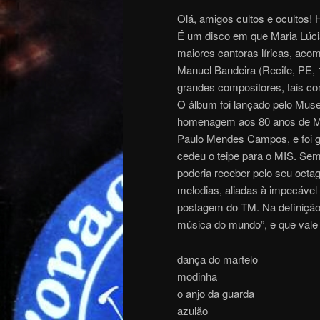
Olá, amigos cultos e ocultos!
É um disco em que Maria Lúci
maiores cantoras líricas, aco
Manuel Bandeira (Recife, PE, 
grandes compositores, tais co
O álbum foi lançado pelo Mus
homenagem aos 80 anos de Man
Paulo Mendes Campos, e foi gr
cedeu o teipe para o MIS. Se
poderia receber pelo seu octa
melodias, aliadas à impecável
postagem do TM. Na definiçã
música do mundo”, e que vale 
dança do martelo
modinha
o anjo da guarda
azulão