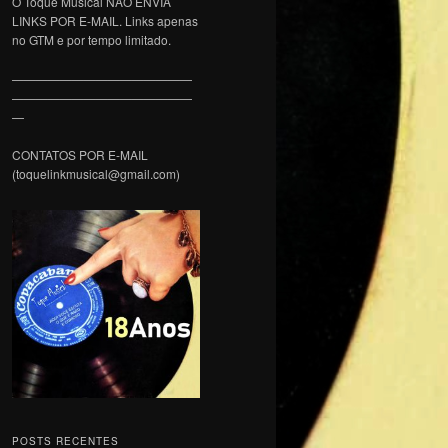
O Toque Musical NÃO ENVIA
LINKS POR E-MAIL. Links apenas
no GTM e por tempo limitado.
———————————————
———————————————
—
CONTATOS POR E-MAIL
(toquelinkmusical@gmail.com)
POSTS RECENTES