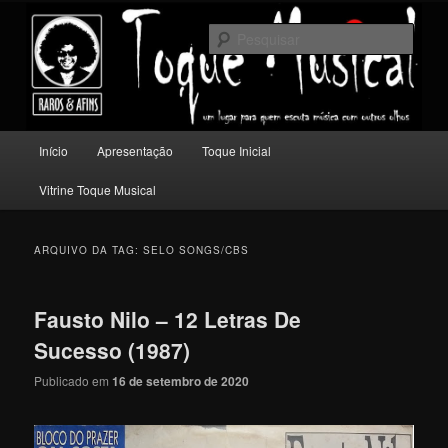
Pular
Pular
Um lugar para quem escuta música com outros olhos.
para
para
Pesqu
o
o
conteúdo
conteúdo
Toque Musical
principal
secundário
Menu
Início
Apresentação
Toque Inicial
principal
Vitrine Toque Musical
ARQUIVO DA TAG:
SELO SONGS/CBS
Fausto Nilo – 12 Letras De
Sucesso (1987)
Publicado em
16 de setembro de 2020