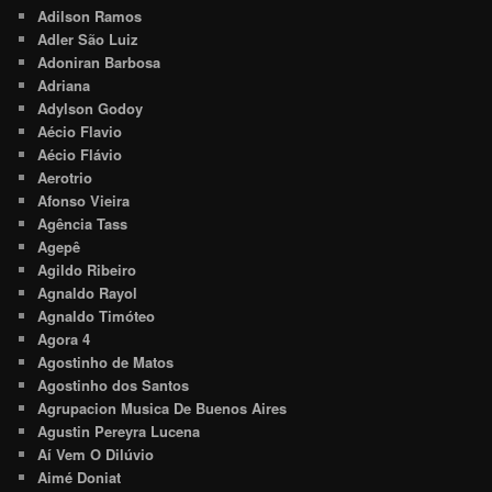
Adilson Ramos
Adler São Luiz
Adoniran Barbosa
Adriana
Adylson Godoy
Aécio Flavio
Aécio Flávio
Aerotrio
Afonso Vieira
Agência Tass
Agepê
Agildo Ribeiro
Agnaldo Rayol
Agnaldo Timóteo
Agora 4
Agostinho de Matos
Agostinho dos Santos
Agrupacion Musica De Buenos Aires
Agustin Pereyra Lucena
Aí Vem O Dilúvio
Aimé Doniat