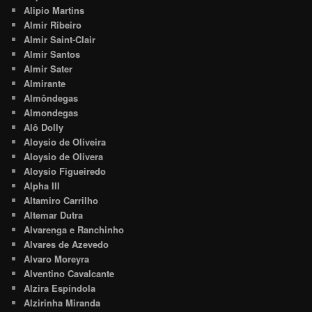
Alipio Martins
Almir Ribeiro
Almir Saint-Clair
Almir Santos
Almir Sater
Almirante
Almôndegas
Almondegas
Alô Dolly
Aloysio de Oliveira
Aloysio de Olivera
Aloysio Figueiredo
Alpha III
Altamiro Carrilho
Altemar Dutra
Alvarenga e Ranchinho
Alvares de Azevedo
Alvaro Moreyra
Alventino Cavalcante
Alzira Espíndola
Alzirinha Miranda