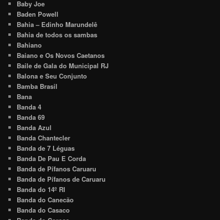
Baby Joe
Baden Powell
Bahia – Edinho Marundelê
Bahia de todos os sambas
Bahiano
Baiano e Os Novos Caetanos
Baile de Gala do Municipal RJ
Balona e Seu Conjunto
Bamba Brasil
Bana
Banda 4
Banda 69
Banda Azul
Banda Chantecler
Banda de 7 Léguas
Banda De Pau E Corda
Banda de Pífanos Caruaru
Banda de Pífanos de Caruaru
Banda do 14º RI
Banda do Canecão
Banda do Casaco