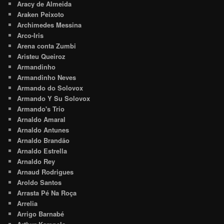
Aracy de Almeida
Araken Peixoto
Archimedes Messina
Arco-Iris
Arena conta Zumbi
Aristeu Queiroz
Armandinho
Armandinho Neves
Armando do Solovox
Armando Y Su Solovox
Armando's Trio
Arnaldo Amaral
Arnaldo Antunes
Arnaldo Brandão
Arnaldo Estrella
Arnaldo Rey
Arnaud Rodrigues
Aroldo Santos
Arrasta Pé Na Roça
Arrelia
Arrigo Barnabé