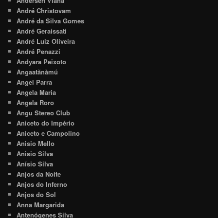
Andersen Viana
André Christovam
André da Silva Gomes
André Geraissati
André Luiz Oliveira
André Penazzi
Andyara Peixoto
Angaatãnàmú
Angel Parra
Angela Maria
Angela Roro
Angu Stereo Club
Aniceto do Império
Aniceto e Campolino
Anisio Mello
Anisio Silva
Anísio Silva
Anjos da Noite
Anjos do Inferno
Anjos do Sol
Anna Margarida
Antenógenes Silva