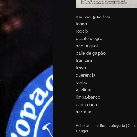
motivos gauchos
toada
rodeio
piazito alegre
são miguel
baile de galpão
fronteira
trova
querência
kerbs
vindima
limpa-banco
pampeana
serrana
Publicado em
Sem categoria
|
Com 
Bangel