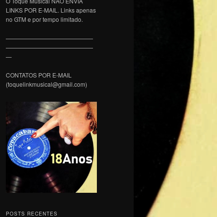
O Toque Musical NÃO ENVIA
LINKS POR E-MAIL. Links apenas
no GTM e por tempo limitado.
———————————————
———————————————
—
CONTATOS POR E-MAIL
(toquelinkmusical@gmail.com)
POSTS RECENTES