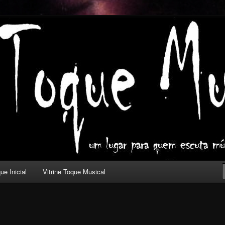
ica com outros olhos.
l
ue Inicial
Vitrine Toque Musical