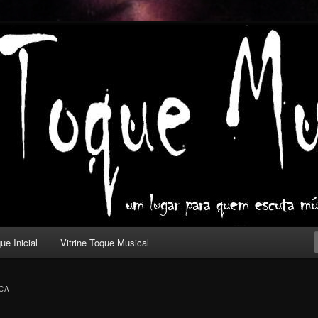
ica com outros olhos.
l
ue Inicial
Vitrine Toque Musical
CA