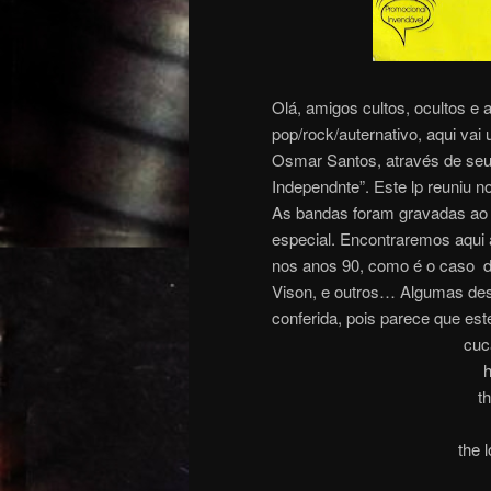
Olá, amigos cultos, ocultos 
pop/rock/auternativo, aqui vai
Osmar Santos, através de seu 
Independnte”. Este lp reuniu n
As bandas foram gravadas ao v
especial. Encontraremos aqui
nos anos 90, como é o caso d
Vison, e outros… Algumas des
conferida, pois parece que es
cuc
h
t
the 