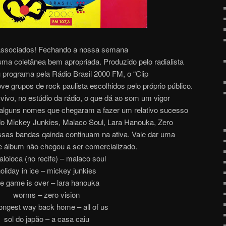
e associados! Fechando a nossa semana
 uma coletânea bem apropriada. Produzido pelo radialista
programa pela Rádio Brasil 2000 FM, o “Clip
ove grupos de rock paulista escolhidos pelo próprio público.
ivo, no estúdio da rádio, o que dá ao som um vigor
 alguns nomes que chegaram a fazer um relativo sucesso
o Mickey Junkies, Malaco Soul, Lara Hanouka, Zero
sas bandas qainda continuam na ativa. Vale dar uma
te álbum não chegou a ser comercializado.
aloloca (no recife) – malaco soul
oliday in ice – mickey junkies
he game is over – lara hanouka
worms – zero vision
longest way back home – all of us
sol do japão – a casa caiu