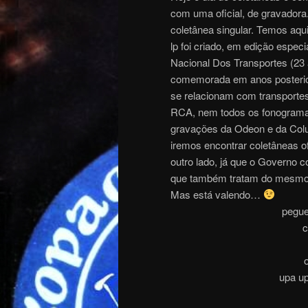
com uma oficial, de gravadora.
coletânea singular. Temos aq
lp foi criado, em edição espec
Nacional Dos Transportes (23 
comemorada em anos posterio
se relacionam com transportes
RCA, nem todos os fonograma
gravações da Odeon e da Colum
iremos encontrar coletâneas 
outro lado, já que o Governo c
que também tratam do mesmo te
Mas está valendo…
pegue
c
upa up