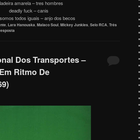
ladeira amarela – tres hombres
deadly fuck – canis
 somos todos iguais – anjo dos becos
ente
,
Lara Hanouska
,
Malaco Soul
,
Mickey Junkies
,
Selo RCA
,
Três
resposta
nal Dos Transportes –
 Em Ritmo De
69)