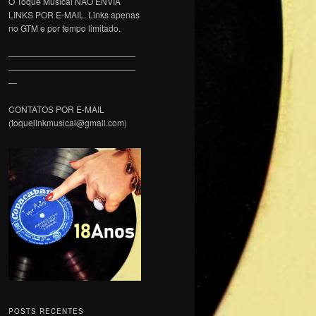
O Toque Musical NÃO ENVIA
LINKS POR E-MAIL. Links apenas
no GTM e por tempo limitado.
———————————————
———————————————
—
CONTATOS POR E-MAIL
(toquelinkmusical@gmail.com)
POSTS RECENTES