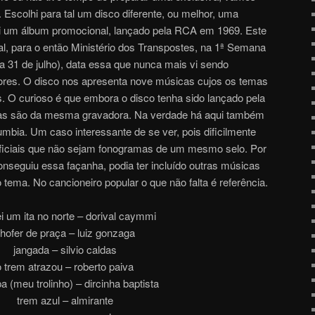
 Escolhi para tal um disco diferente, ou melhor, uma
ui um álbum promocional, lançado pela RCA em 1969. Este
ial, para o então Ministério dos Transpostes, na 1ª Semana
a 31 de julho), data essa que nunca mais vi sendo
res. O disco nos apresenta nove músicas cujos os temas
. O curioso é que embora o disco tenha sido lançado pela
s são da mesma gravadora. Na verdade há aqui também
bia. Um caso interessante de se ver, pois dificilmente
oficiais que não sejam fonogramas de um mesmo selo. Por
onseguiu essa façanha, podia ter incluído outras músicas
ma. No cancioneiro popular o que não falta é referência.
i um ita no norte – dorival caymmi
hofer de praça – luiz gonzaga
jangada – silvio caldas
o trem atrazou – roberto paiva
a (meu trolinho) – dircinha baptista
trem azul – almirante