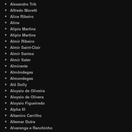
Alexandre Trik
Alfredo Moretti
Alice Ribeiro
Aline
Alípio Martins
Alipio Martins
Almir Ribeiro
Almir Saint-Clair
Almir Santos
Almir Sater
Almirante
Almôndegas
Almondegas
Alô Dolly
Aloysio de Oliveira
Aloysio de Olivera
Aloysio Figueiredo
Alpha III
Altamiro Carrilho
Altemar Dutra
Alvarenga e Ranchinho