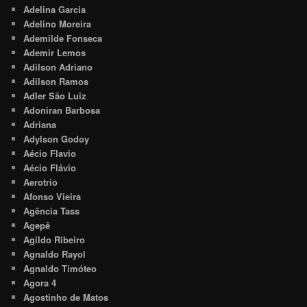
Adelina Garcia
Adelino Moreira
Ademilde Fonseca
Ademir Lemos
Adilson Adriano
Adilson Ramos
Adler São Luiz
Adoniran Barbosa
Adriana
Adylson Godoy
Aécio Flavio
Aécio Flávio
Aerotrio
Afonso Vieira
Agência Tass
Agepê
Agildo Ribeiro
Agnaldo Rayol
Agnaldo Timóteo
Agora 4
Agostinho de Matos