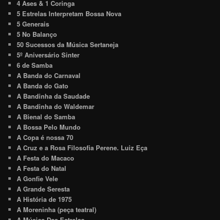
4 Ases & 1 Coringa
5 Estrelas Interpretam Bossa Nova
5 Generais
5 No Balanço
50 Sucessos da Música Sertaneja
5º Aniversário Sinter
6 de Samba
A Banda do Carnaval
A Banda do Gato
A Bandinha da Saudade
A Bandinha do Waldemar
A Bienal do Samba
A Bossa Pelo Mundo
A Copa é nossa 70
A Cruz e a Rosa Filosofia Perene. Luiz Eça
A Festa do Macaco
A Festa do Natal
A Gonfie Vele
A Grande Seresta
A História de 1975
A Moreninha (peça teatral)
A Música Das Estrelas