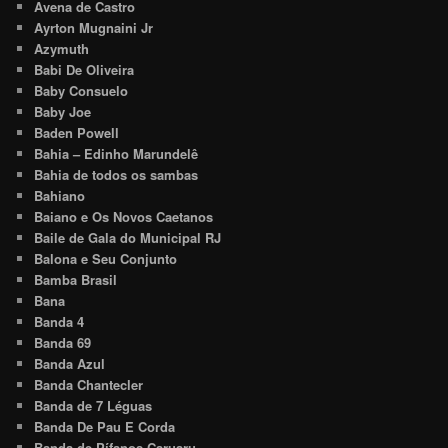
Avena de Castro
Ayrton Mugnaini Jr
Azymuth
Babi De Oliveira
Baby Consuelo
Baby Joe
Baden Powell
Bahia – Edinho Marundelê
Bahia de todos os sambas
Bahiano
Baiano e Os Novos Caetanos
Baile de Gala do Municipal RJ
Balona e Seu Conjunto
Bamba Brasil
Bana
Banda 4
Banda 69
Banda Azul
Banda Chantecler
Banda de 7 Léguas
Banda De Pau E Corda
Banda de Pífanos Caruaru