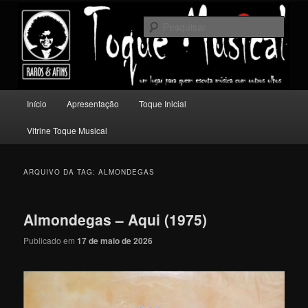
Pular
Pular
Um lugar para quem escuta música com outros olhos.
para
para
Pesqu
o
o
conteúdo
conteúdo
Toque Musical
principal
secundário
Menu
Início
Apresentação
Toque Inicial
principal
Vitrine Toque Musical
ARQUIVO DA TAG:
ALMONDEGAS
Almondegas – Aqui (1975)
Publicado em
17 de maio de 2026