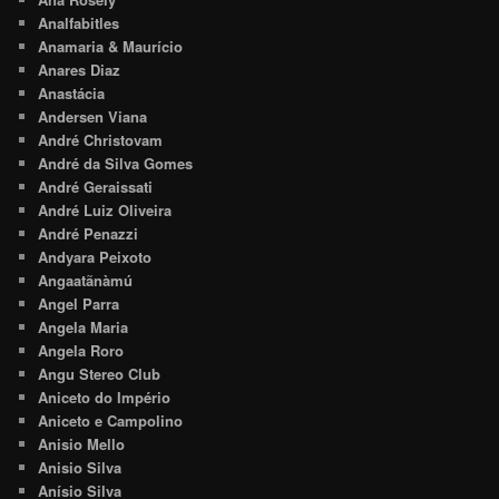
Analfabitles
Anamaria & Maurício
Anares Diaz
Anastácia
Andersen Viana
André Christovam
André da Silva Gomes
André Geraissati
André Luiz Oliveira
André Penazzi
Andyara Peixoto
Angaatãnàmú
Angel Parra
Angela Maria
Angela Roro
Angu Stereo Club
Aniceto do Império
Aniceto e Campolino
Anisio Mello
Anisio Silva
Anísio Silva