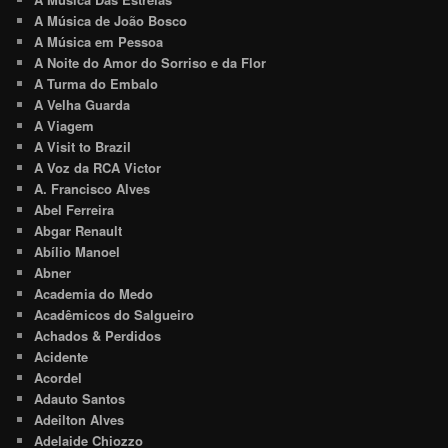
A Música de João Bosco
A Música em Pessoa
A Noite do Amor do Sorriso e da Flor
A Turma do Embalo
A Velha Guarda
A Viagem
A Visit to Brazil
A Voz da RCA Victor
A. Francisco Alves
Abel Ferreira
Abgar Renault
Abílio Manoel
Abner
Academia do Medo
Acadêmicos do Salgueiro
Achados & Perdidos
Acidente
Acordel
Adauto Santos
Adeilton Alves
Adelaide Chiozzo