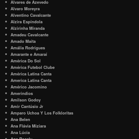
Alvares de Azevedo
Alvaro Moreyra
Alventino Cavalcante
Alzira Espíndola
Alzirinha Miranda
Amadeu Cavalcante
Amado Maita
Amália Rodrigues
Amarante e Amaraí
América Do Sol
América Futebol Clube
América Latina Canta
America Latina Canta
Américo Jacomino
Amerindios
Amilson Godoy
Amir Cantúsio Jr
Amparo Uchoa Y Los Folkloritas
Ana Belen
Ana Flávia Miziara
Ana Lúcia
Ana Rosely