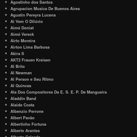
Agostinho dos Santos
Agrupacion Musica De Buenos Aires
Agustin Pereyra Lucena
Aí Vem O Dilúvio
Aimé Doniat
Aimé Vereck
Airto Moreira
Airton Lima Barbosa
Akira S
AKT2 Frauen Kreisen
Al Brito
Al Newman
Al Person e Seu Ritmo
Al Quincas
Ala Dos Compositores Da E. S. E. P. De Mangueira
Aladdin Band
Alaide Costa
Albenzio Perrone
Albert Pavão
Albertinho Fortuna
Alberto Arantes
Alberto Calçada