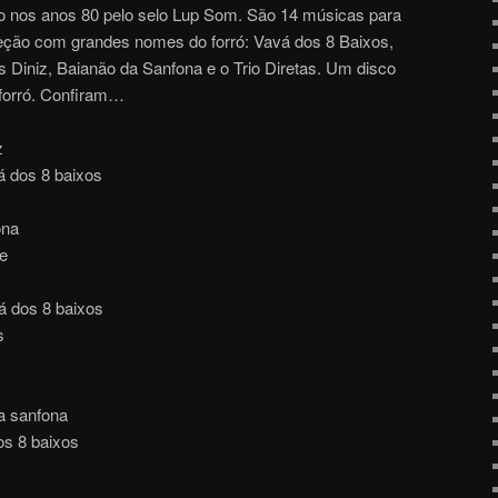
do nos anos 80 pelo selo Lup Som. São 14 músicas para
eção com grandes nomes do forró: Vavá dos 8 Baixos,
s Diniz, Baianão da Sanfona e o Trio Diretas. Um disco
 forró. Confiram…
z
 dos 8 baixos
ona
te
vá dos 8 baixos
s
da sanfona
os 8 baixos