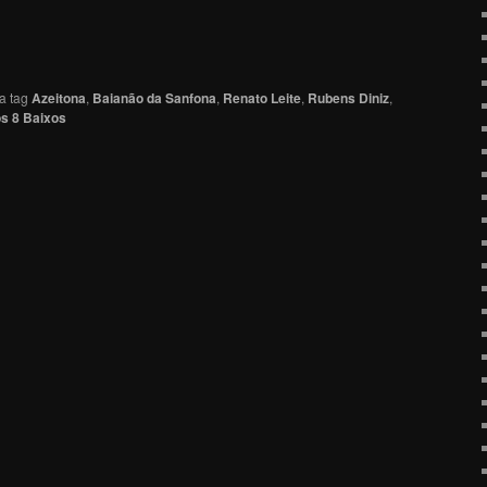
a tag
Azeitona
,
Baianão da Sanfona
,
Renato Leite
,
Rubens Diniz
,
s 8 Baixos