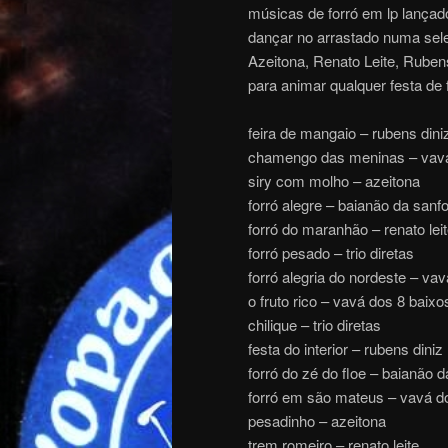
músicas de forró em lp lança
dançar no arrastado numa sel
Azeitona, Renato Leite, Ruben
para animar qualquer festa de
feira de mangaio – rubens dini
chamengo das meninas – vavá
siry com molho – azeitona
forró alegre – baianão da sanf
forró do maranhão – renato lei
forró pesado – trio diretas
forró alegria do nordeste – va
o fruto rico – vavá dos 8 baixo
chilique – trio diretas
festa do interior – rubens diniz
forró do zé do floe – baianão 
forró em são mateus – vavá d
pesadinho – azeitona
trem romeiro – renato leite