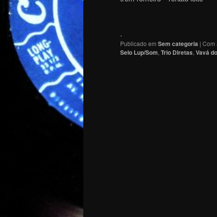
.
Publicado em
Sem categoria
|
Com 
Selo Lup/Som
,
Trio Diretas
,
Vavá do