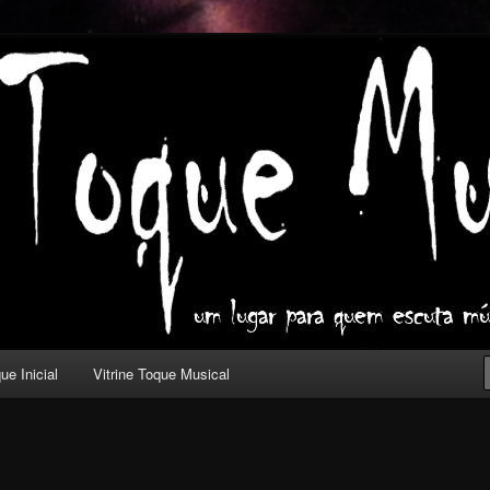
ica com outros olhos.
l
ue Inicial
Vitrine Toque Musical