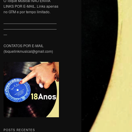
O Toque Musical NÃO ENVIA
LINKS POR E-MAIL. Links apenas
no GTM e por tempo limitado.
———————————————
———————————————
—
CONTATOS POR E-MAIL
(toquelinkmusical@gmail.com)
POSTS RECENTES