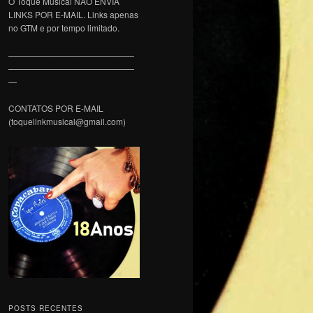
O Toque Musical NÃO ENVIA
LINKS POR E-MAIL. Links apenas
no GTM e por tempo limitado.
———————————————
———————————————
—
CONTATOS POR E-MAIL
(toquelinkmusical@gmail.com)
POSTS RECENTES