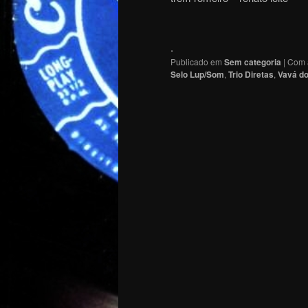
.
Publicado em
Sem categoria
|
Com 
Selo Lup/Som
,
Trio Diretas
,
Vavá do