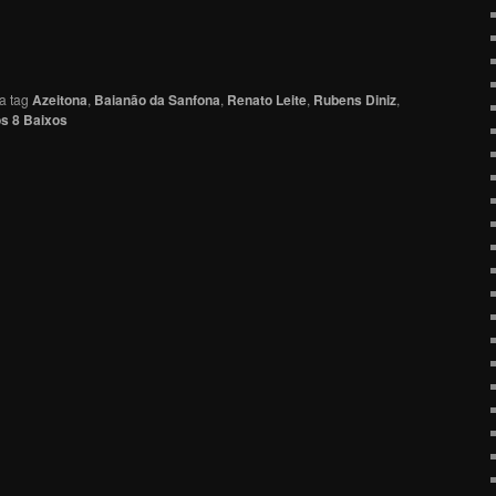
a tag
Azeitona
,
Baianão da Sanfona
,
Renato Leite
,
Rubens Diniz
,
s 8 Baixos