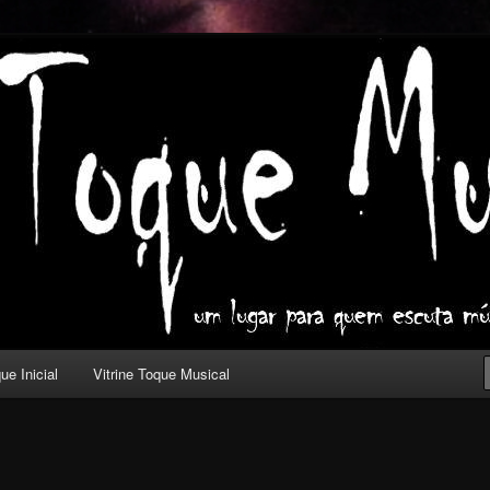
ica com outros olhos.
l
ue Inicial
Vitrine Toque Musical