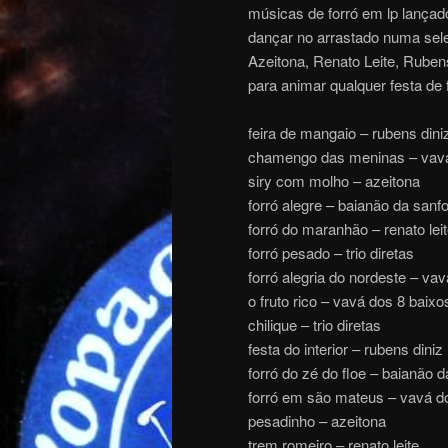
músicas de forró em lp lança
dançar no arrastado numa sel
Azeitona, Renato Leite, Ruben
para animar qualquer festa de
feira de mangaio – rubens dini
chamengo das meninas – vavá
siry com molho – azeitona
forró alegre – baianão da sanf
forró do maranhão – renato lei
forró pesado – trio diretas
forró alegria do nordeste – va
o fruto rico – vavá dos 8 baixo
chilique – trio diretas
festa do interior – rubens diniz
forró do zé do floe – baianão 
forró em são mateus – vavá d
pesadinho – azeitona
trem romeiro – renato leite