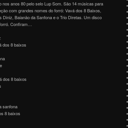
do nos anos 80 pelo selo Lup Som. São 14 músicas para
eção com grandes nomes do forró: Vavá dos 8 Baixos,
s Diniz, Baianão da Sanfona e o Trio Diretas. Um disco
 forró. Confiram…
z
 dos 8 baixos
ona
te
vá dos 8 baixos
s
da sanfona
os 8 baixos