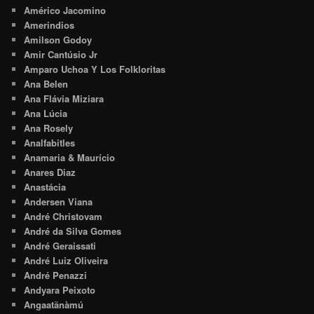
Américo Jacomino
Amerindios
Amilson Godoy
Amir Cantúsio Jr
Amparo Uchoa Y Los Folkloritas
Ana Belen
Ana Flávia Miziara
Ana Lúcia
Ana Rosely
Analfabitles
Anamaria & Maurício
Anares Diaz
Anastácia
Andersen Viana
André Christovam
André da Silva Gomes
André Geraissati
André Luiz Oliveira
André Penazzi
Andyara Peixoto
Angaatãnàmú