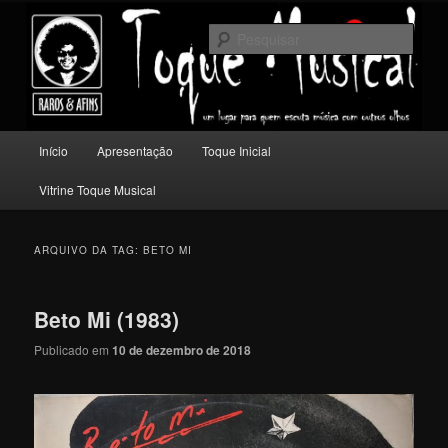
Pular
Pular
Um lugar para quem escuta música com outros olhos.
para
para
Pesqu
o
o
conteúdo
conteúdo
Toque Musical
principal
secundário
Menu
Início
Apresentação
Toque Inicial
principal
Vitrine Toque Musical
ARQUIVO DA TAG:
BETO MI
Beto Mi (1983)
Publicado em
10 de dezembro de 2018