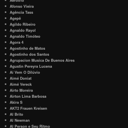
Aerotrio
Afonso Vieira
Agência Tass
Agepê
Agildo Ribeiro
Agnaldo Rayol
Agnaldo Timóteo
Agora 4
Agostinho de Matos
Agostinho dos Santos
Agrupacion Musica De Buenos Aires
Agustin Pereyra Lucena
Aí Vem O Dilúvio
Aimé Doniat
Aimé Vereck
Airto Moreira
Airton Lima Barbosa
Akira S
AKT2 Frauen Kreisen
Al Brito
Al Newman
Al Person e Seu Ritmo