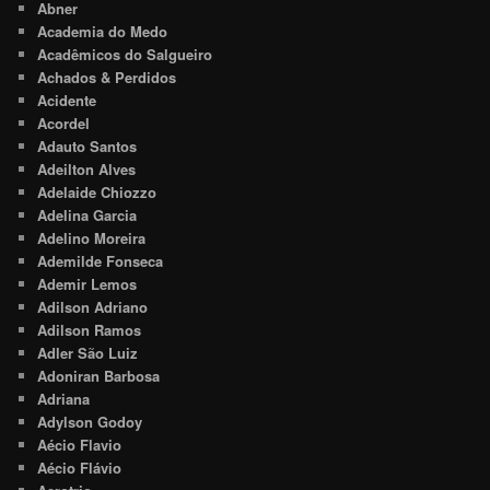
Abner
Academia do Medo
Acadêmicos do Salgueiro
Achados & Perdidos
Acidente
Acordel
Adauto Santos
Adeilton Alves
Adelaide Chiozzo
Adelina Garcia
Adelino Moreira
Ademilde Fonseca
Ademir Lemos
Adilson Adriano
Adilson Ramos
Adler São Luiz
Adoniran Barbosa
Adriana
Adylson Godoy
Aécio Flavio
Aécio Flávio