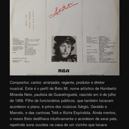
Compositor, cantor, arranjador, regente, produtor e diretor
musical. Este é o perfil de Beto Mi, nome artístico de Humberto
Miranda Neto, paulista de Guaratinguetá, nascido em 4 de julho
de 1958. Filho de funcionários públicos, que também tocavam
acordeom e piano, é primo dos músicos Sérgio, Geraldo e
Marcelo, e das cantoras Tetê e Alzira Espíndola. Ainda menino,
o nosso Beto dedilhava intuitivamente o acordeom de seus pais,
repetindo sons ouvidos na casa de um vizinho que tocava