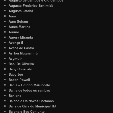
Augusto de Campos e Cid Campos
Augusto Frederico Schimidt
Augusto Jatobá
Aum
Aum Soham
Áurea Martins
Aurino
Aurora Miranda
Avanço 5
Avena de Castro
Ayrton Mugnaini Jr
Azymuth
Babi De Oliveira
Baby Consuelo
Baby Joe
Baden Powell
Bahia – Edinho Marundelê
Bahia de todos os sambas
Bahiano
Baiano e Os Novos Caetanos
Baile de Gala do Municipal RJ
Balona e Seu Conjunto