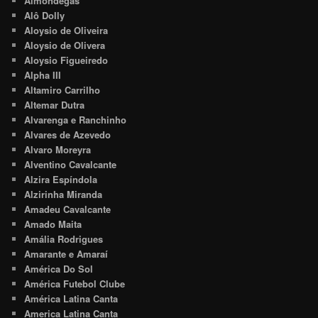
Almondegas
Alô Dolly
Aloysio de Oliveira
Aloysio de Olivera
Aloysio Figueiredo
Alpha III
Altamiro Carrilho
Altemar Dutra
Alvarenga e Ranchinho
Alvares de Azevedo
Alvaro Moreyra
Alventino Cavalcante
Alzira Espíndola
Alzirinha Miranda
Amadeu Cavalcante
Amado Maita
Amália Rodrigues
Amarante e Amaraí
América Do Sol
América Futebol Clube
América Latina Canta
America Latina Canta