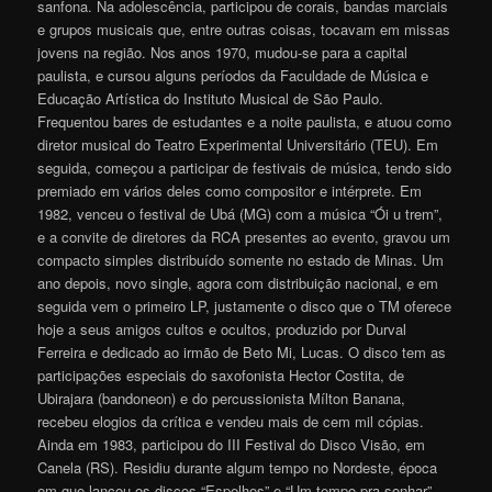
sanfona. Na adolescência, participou de corais, bandas marciais
e grupos musicais que, entre outras coisas, tocavam em missas
jovens na região. Nos anos 1970, mudou-se para a capital
paulista, e cursou alguns períodos da Faculdade de Música e
Educação Artística do Instituto Musical de São Paulo.
Frequentou bares de estudantes e a noite paulista, e atuou como
diretor musical do Teatro Experimental Universitário (TEU). Em
seguida, começou a participar de festivais de música, tendo sido
premiado em vários deles como compositor e intérprete. Em
1982, venceu o festival de Ubá (MG) com a música “Ói u trem”,
e a convite de diretores da RCA presentes ao evento, gravou um
compacto simples distribuído somente no estado de Minas. Um
ano depois, novo single, agora com distribuição nacional, e em
seguida vem o primeiro LP, justamente o disco que o TM oferece
hoje a seus amigos cultos e ocultos, produzido por Durval
Ferreira e dedicado ao irmão de Beto Mi, Lucas. O disco tem as
participações especiais do saxofonista Hector Costita, de
Ubirajara (bandoneon) e do percussionista Mílton Banana,
recebeu elogios da crítica e vendeu mais de cem mil cópias.
Ainda em 1983, participou do III Festival do Disco Visão, em
Canela (RS). Residiu durante algum tempo no Nordeste, época
em que lançou os discos “Espelhos” e “Um tempo pra sonhar”.