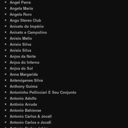
Angel Parra
Angela Maria
Angela Roro
Angu Stereo Club
Aniceto do Império
Aniceto e Campolino
Anisio Mello
Anisio Silva
Anísio Silva
Anjos da Noite
Anjos do Inferno
Anjos do Sol
Anna Margarida
Antenógenes Silva
Anthony Guima
Antoninho Pellicciari E Seu Conjunto
Antonio Adolfo
Antônio Arruda
Antonio Bahiense
Antonio Carlos & Jocafi
Antonio Carlos e Jocafi