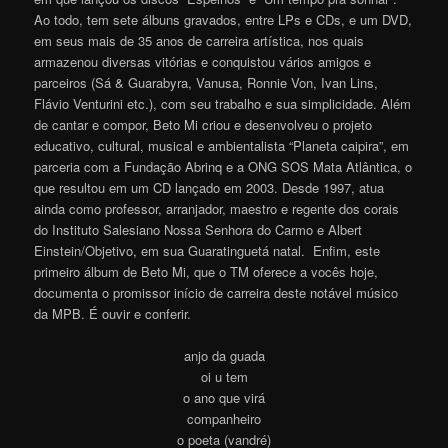
Ao todo, tem sete álbuns gravados, entre LPs e CDs, e um DVD,
em seus mais de 35 anos de carreira artística, nos quais
armazenou diversas vitórias e conquistou vários amigos e
parceiros (Sá & Guarabyra, Vanusa, Ronnie Von, Ivan Lins,
Flávio Venturini etc.), com seu trabalho e sua simplicidade. Além
de cantar e compor, Beto Mi criou e desenvolveu o projeto
educativo, cultural, musical e ambientalista “Planeta caipira”, em
parceria com a Fundação Abrinq e a ONG SOS Mata Atlântica, o
que resultou em um CD lançado em 2003. Desde 1997, atua
ainda como professor, arranjador, maestro e regente dos corais
do Instituto Salesiano Nossa Senhora do Carmo e Albert
Einstein/Objetivo, em sua Guaratinguetá natal. Enfim, este
primeiro álbum de Beto Mi, que o TM oferece a vocês hoje,
documenta o promissor início de carreira deste notável músico
da MPB. É ouvir e conferir.
anjo da guada
oi u tem
o ano que virá
companheiro
o poeta (vandré)