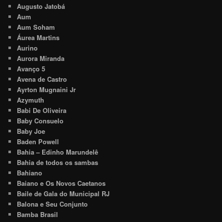
Augusto Jatobá
Aum
Aum Soham
Áurea Martins
Aurino
Aurora Miranda
Avanço 5
Avena de Castro
Ayrton Mugnaini Jr
Azymuth
Babi De Oliveira
Baby Consuelo
Baby Joe
Baden Powell
Bahia – Edinho Marundelê
Bahia de todos os sambas
Bahiano
Baiano e Os Novos Caetanos
Baile de Gala do Municipal RJ
Balona e Seu Conjunto
Bamba Brasil