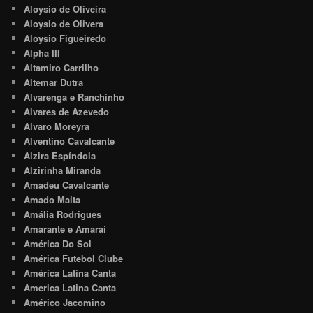
Aloysio de Oliveira
Aloysio de Olivera
Aloysio Figueiredo
Alpha III
Altamiro Carrilho
Altemar Dutra
Alvarenga e Ranchinho
Alvares de Azevedo
Alvaro Moreyra
Alventino Cavalcante
Alzira Espíndola
Alzirinha Miranda
Amadeu Cavalcante
Amado Maita
Amália Rodrigues
Amarante e Amaraí
América Do Sol
América Futebol Clube
América Latina Canta
America Latina Canta
Américo Jacomino