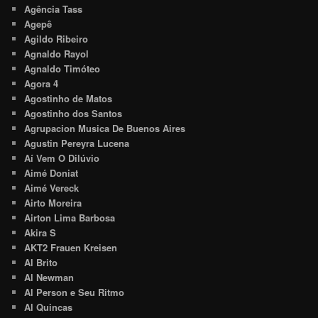
Agência Tass
Agepê
Agildo Ribeiro
Agnaldo Rayol
Agnaldo Timóteo
Agora 4
Agostinho de Matos
Agostinho dos Santos
Agrupacion Musica De Buenos Aires
Agustin Pereyra Lucena
Aí Vem O Dilúvio
Aimé Doniat
Aimé Vereck
Airto Moreira
Airton Lima Barbosa
Akira S
AKT2 Frauen Kreisen
Al Brito
Al Newman
Al Person e Seu Ritmo
Al Quincas