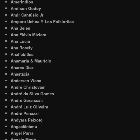
Amerindios
Amilson Godoy
Amir Cantúsio Jr
Amparo Uchoa Y Los Folkloritas
Ana Belen
Ana Flávia Miziara
Ana Lúcia
Ana Rosely
Analfabitles
Anamaria & Maurício
Anares Diaz
Anastácia
Andersen Viana
André Christovam
André da Silva Gomes
André Geraissati
André Luiz Oliveira
André Penazzi
Andyara Peixoto
Angaatãnàmú
Angel Parra
Angela Maria