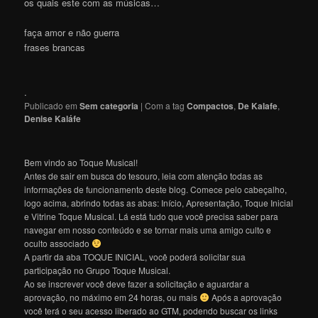
os quais este com as músicas…
faça amor e não guerra
frases brancas
.
Publicado em
Sem categoria
|
Com a tag
Compactos
,
De Kalafe
,
Denise Kaláfe
Bem vindo ao Toque Musical!
Antes de sair em busca do tesouro, leia com atenção todas as
informações de funcionamento deste blog. Comece pelo cabeçalho,
logo acima, abrindo todas as abas: Início, Apresentação, Toque Inicial
e Vitrine Toque Musical. Lá está tudo que você precisa saber para
navegar em nosso conteúdo e se tornar mais uma amigo culto e
oculto associado
A partir da aba TOQUE INICIAL, você poderá solicitar sua
participação no Grupo Toque Musical.
Ao se inscrever você deve fazer a solicitação e aguardar a
aprovação, no máximo em 24 horas, ou mais
Após a aprovação
você terá o seu acesso liberado ao GTM, podendo buscar os links