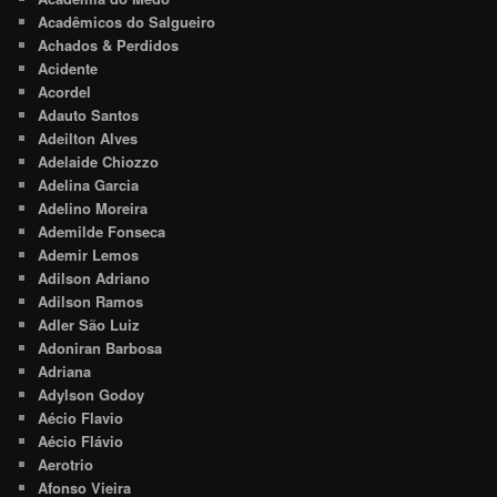
Acadêmicos do Salgueiro
Achados & Perdidos
Acidente
Acordel
Adauto Santos
Adeilton Alves
Adelaide Chiozzo
Adelina Garcia
Adelino Moreira
Ademilde Fonseca
Ademir Lemos
Adilson Adriano
Adilson Ramos
Adler São Luiz
Adoniran Barbosa
Adriana
Adylson Godoy
Aécio Flavio
Aécio Flávio
Aerotrio
Afonso Vieira