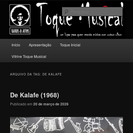
Pular
Pular
Um lugar para quem escuta música com outros olhos.
para
para
Pesqu
o
o
conteúdo
conteúdo
Toque Musical
principal
secundário
Menu
Início
Apresentação
Toque Inicial
principal
Vitrine Toque Musical
ARQUIVO DA TAG:
DE KALAFE
De Kalafe (1968)
Publicado em
20 de março de 2026