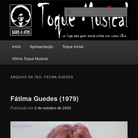
Pular
Pular
Um lugar para quem escuta música com outros olhos.
para
para
Pesqu
o
o
conteúdo
conteúdo
Toque Musical
principal
secundário
Menu
Início
Apresentação
Toque Inicial
principal
Vitrine Toque Musical
ARQUIVO DA TAG:
FÁTIMA GUEDES
Fátima Guedes (1979)
Publicado em
2 de outubro de 2025