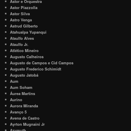
Astor e Orquestra
Astor Piazzolla
Astor Silva
Astro Venga
Astrud Gilberto
Atahualpa Yupanqui
Ataulfo Alves
Ataulfo Jr.
Atlético Mineiro
Augusto Calheiros
Augusto de Campos e Cid Campos
Augusto Frederico Schimidt
Augusto Jatobá
Aum
Aum Soham
Áurea Martins
Aurino
Aurora Miranda
Avanço 5
Avena de Castro
Ayrton Mugnaini Jr
Azymuth