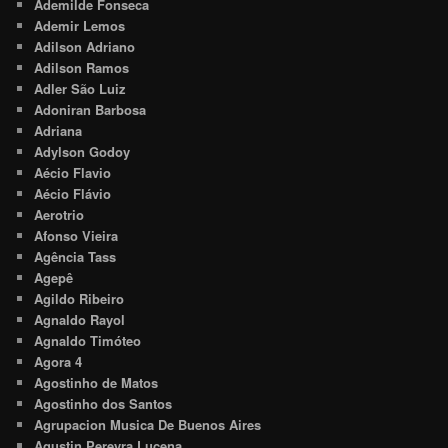
Ademilde Fonseca
Ademir Lemos
Adilson Adriano
Adilson Ramos
Adler São Luiz
Adoniran Barbosa
Adriana
Adylson Godoy
Aécio Flavio
Aécio Flávio
Aerotrio
Afonso Vieira
Agência Tass
Agepê
Agildo Ribeiro
Agnaldo Rayol
Agnaldo Timóteo
Agora 4
Agostinho de Matos
Agostinho dos Santos
Agrupacion Musica De Buenos Aires
Agustin Pereyra Lucena