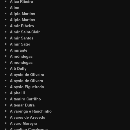
Alice Ribeiro
Aline
Alípio Martins
Alipio Martins
Almir Ribeiro
Almir Saint-Clair
Almir Santos
Almir Sater
Almirante
Almôndegas
Almondegas
Alô Dolly
Aloysio de Oliveira
Aloysio de Olivera
Aloysio Figueiredo
Alpha III
Altamiro Carrilho
Altemar Dutra
Alvarenga e Ranchinho
Alvares de Azevedo
Alvaro Moreyra
Alventino Cavalcante