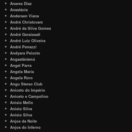
Anares Diaz
Anastácia
Andersen Viana
André Christovam
André da Silva Gomes
André Geraissati
André Luiz Oliveira
André Penazzi
Andyara Peixoto
Angaatãnàmú
Angel Parra
Angela Maria
Angela Roro
Angu Stereo Club
Aniceto do Império
Aniceto e Campolino
Anisio Mello
Anisio Silva
Anísio Silva
Anjos da Noite
Anjos do Inferno