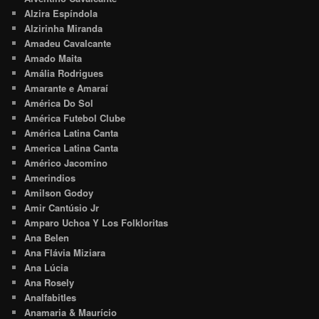
Alzira Espíndola
Alzirinha Miranda
Amadeu Cavalcante
Amado Maita
Amália Rodrigues
Amarante e Amaraí
América Do Sol
América Futebol Clube
América Latina Canta
America Latina Canta
Américo Jacomino
Amerindios
Amilson Godoy
Amir Cantúsio Jr
Amparo Uchoa Y Los Folkloritas
Ana Belen
Ana Flávia Miziara
Ana Lúcia
Ana Rosely
Analfabitles
Anamaria & Maurício