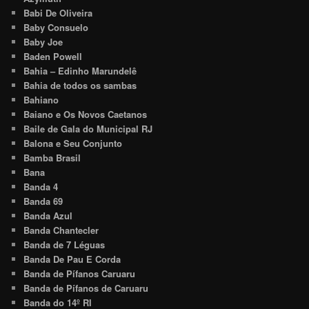
Babi De Oliveira
Baby Consuelo
Baby Joe
Baden Powell
Bahia – Edinho Marundelê
Bahia de todos os sambas
Bahiano
Baiano e Os Novos Caetanos
Baile de Gala do Municipal RJ
Balona e Seu Conjunto
Bamba Brasil
Bana
Banda 4
Banda 69
Banda Azul
Banda Chantecler
Banda de 7 Léguas
Banda De Pau E Corda
Banda de Pífanos Caruaru
Banda de Pífanos de Caruaru
Banda do 14º RI