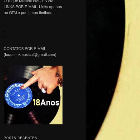
O Toque Musical NÃO ENVIA
LINKS POR E-MAIL. Links apenas
no GTM e por tempo limitado.
———————————————
———————————————
—
CONTATOS POR E-MAIL
(toquelinkmusical@gmail.com)
POSTS RECENTES