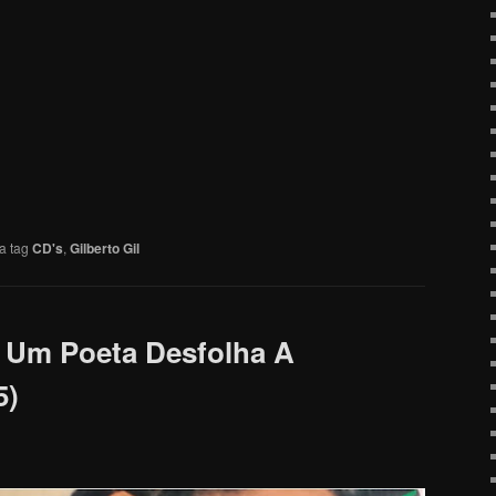
a tag
CD's
,
Gilberto Gil
 Um Poeta Desfolha A
5)