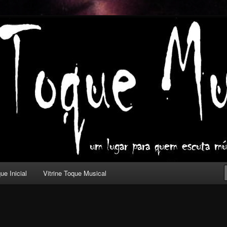
ica com outros olhos.
l
ue Inicial
Vitrine Toque Musical