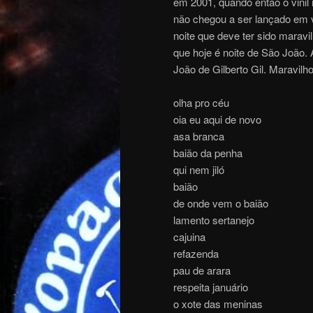
em 2001, quando então o vinil 
não chegou a ser lançado em 
noite que deve ter sido maravi
que hoje é noite de São João.
João de Gilberto Gil. Maravil
olha pro céu
oia eu aqui de novo
asa branca
baião da penha
qui nem jiló
baião
de onde vem o baião
lamento sertanejo
cajuina
refazenda
pau de arara
respeita januário
o xote das meninas