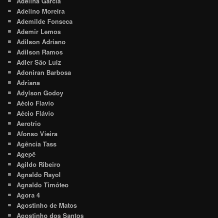
Adelina Garcia
Adelino Moreira
Ademilde Fonseca
Ademir Lemos
Adilson Adriano
Adilson Ramos
Adler São Luiz
Adoniran Barbosa
Adriana
Adylson Godoy
Aécio Flavio
Aécio Flávio
Aerotrio
Afonso Vieira
Agência Tass
Agepê
Agildo Ribeiro
Agnaldo Rayol
Agnaldo Timóteo
Agora 4
Agostinho de Matos
Agostinho dos Santos