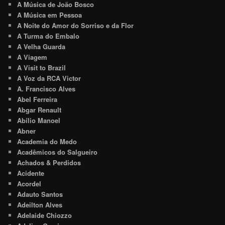
A Música de João Bosco
A Música em Pessoa
A Noite do Amor do Sorriso e da Flor
A Turma do Embalo
A Velha Guarda
A Viagem
A Visit to Brazil
A Voz da RCA Victor
A. Francisco Alves
Abel Ferreira
Abgar Renault
Abílio Manoel
Abner
Academia do Medo
Acadêmicos do Salgueiro
Achados & Perdidos
Acidente
Acordel
Adauto Santos
Adeilton Alves
Adelaide Chiozzo