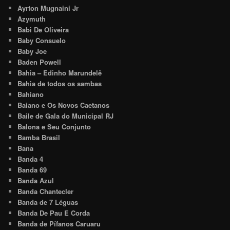
Ayrton Mugnaini Jr
Azymuth
Babi De Oliveira
Baby Consuelo
Baby Joe
Baden Powell
Bahia – Edinho Marundelê
Bahia de todos os sambas
Bahiano
Baiano e Os Novos Caetanos
Baile de Gala do Municipal RJ
Balona e Seu Conjunto
Bamba Brasil
Bana
Banda 4
Banda 69
Banda Azul
Banda Chantecler
Banda de 7 Léguas
Banda De Pau E Corda
Banda de Pífanos Caruaru