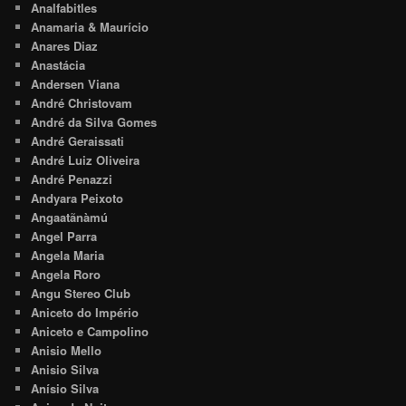
Analfabitles
Anamaria & Maurício
Anares Diaz
Anastácia
Andersen Viana
André Christovam
André da Silva Gomes
André Geraissati
André Luiz Oliveira
André Penazzi
Andyara Peixoto
Angaatãnàmú
Angel Parra
Angela Maria
Angela Roro
Angu Stereo Club
Aniceto do Império
Aniceto e Campolino
Anisio Mello
Anisio Silva
Anísio Silva