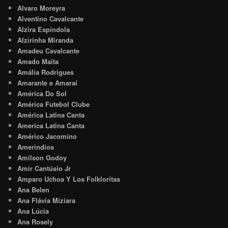
Alvaro Moreyra
Alventino Cavalcante
Alzira Espíndola
Alzirinha Miranda
Amadeu Cavalcante
Amado Maita
Amália Rodrigues
Amarante e Amaraí
América Do Sol
América Futebol Clube
América Latina Canta
America Latina Canta
Américo Jacomino
Amerindios
Amilson Godoy
Amir Cantúsio Jr
Amparo Uchoa Y Los Folkloritas
Ana Belen
Ana Flávia Miziara
Ana Lúcia
Ana Rosely