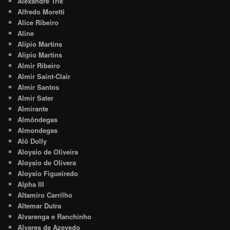
Alexandre Trik
Alfredo Moretti
Alice Ribeiro
Aline
Alípio Martins
Alipio Martins
Almir Ribeiro
Almir Saint-Clair
Almir Santos
Almir Sater
Almirante
Almôndegas
Almondegas
Alô Dolly
Aloysio de Oliveira
Aloysio de Olivera
Aloysio Figueiredo
Alpha III
Altamiro Carrilho
Altemar Dutra
Alvarenga e Ranchinho
Alvares de Azevedo