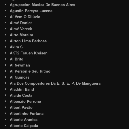
Agrupacion Musica De Buenos Aires
Agustin Pereyra Lucena
Aí Vem O Dilúvio
Aimé Doniat
Aimé Vereck
Airto Moreira
Airton Lima Barbosa
Akira S
AKT2 Frauen Kreisen
Al Brito
Al Newman
Al Person e Seu Ritmo
Al Quincas
Ala Dos Compositores Da E. S. E. P. De Mangueira
Aladdin Band
Alaide Costa
Albenzio Perrone
Albert Pavão
Albertinho Fortuna
Alberto Arantes
Alberto Calçada