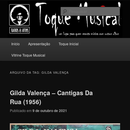
Pular
Pular
Um lugar para quem escuta música com outros olhos.
para
para
Pesqu
o
o
conteúdo
conteúdo
Toque Musical
principal
secundário
Menu
Início
Apresentação
Toque Inicial
principal
Vitrine Toque Musical
ARQUIVO DA TAG:
GILDA VALENÇA
Gilda Valença – Cantigas Da
Rua (1956)
Publicado em
9 de outubro de 2021