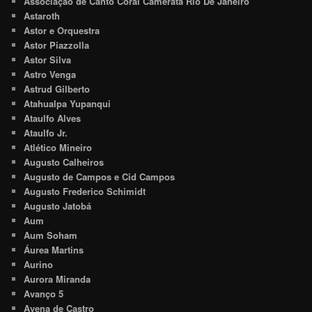
Associação de Canto Coral Camerata Rio De Janeiro
Astaroth
Astor e Orquestra
Astor Piazzolla
Astor Silva
Astro Venga
Astrud Gilberto
Atahualpa Yupanqui
Ataulfo Alves
Ataulfo Jr.
Atlético Mineiro
Augusto Calheiros
Augusto de Campos e Cid Campos
Augusto Frederico Schimidt
Augusto Jatobá
Aum
Aum Soham
Áurea Martins
Aurino
Aurora Miranda
Avanço 5
Avena de Castro