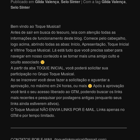
Publicado em
Gilda Valença
,
Selo Sinter
|
Com a tag
Gilda Valença
,
Selo Sinter
Bem vindo ao Toque Musical!
Antes de sair em busca do tesouro, leia com atenção todas as
informações de funcionamento deste blog. Comece pelo cabeçalho,
logo acima, abrindo todas as abas: Início, Apresentação, Toque Inicial
e Vitrine Toque Musical. Lá está tudo que você precisa saber para
navegar em nosso conteúdo e se tornar mais uma amigo culto e
oculto associado
A partir da aba TOQUE INICIAL, você poderá solicitar sua
participação no Grupo Toque Musical.
Ao se inscrever você deve fazer a solicitação e aguardar a
aprovação, no máximo em 24 horas, ou mais
Após a aprovação
você terá o seu acesso liberado ao GTM, podendo buscar os links
mais recentes e pesquisar por postagens antigas (enquanto seus
links ainda estiverem ativos).
O Toque Musical NÃO ENVIA LINKS POR E-MAIL. Links apenas no
GTM e por tempo limitado.
———————————————————————————————
CONTATOS POR E-MAIL (toquelinkmusical@gmail.com)