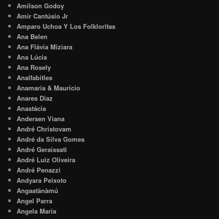
Amilson Godoy
Amir Cantúsio Jr
Amparo Uchoa Y Los Folkloritas
Ana Belen
Ana Flávia Miziara
Ana Lúcia
Ana Rosely
Analfabitles
Anamaria & Maurício
Anares Diaz
Anastácia
Andersen Viana
André Christovam
André da Silva Gomes
André Geraissati
André Luiz Oliveira
André Penazzi
Andyara Peixoto
Angaatãnàmú
Angel Parra
Angela Maria