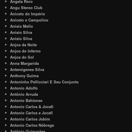
Angela Roro
Angu Stereo Club
Aniceto do Império
Aniceto e Campolino
Anisio Mello
Anisio Silva
Anísio Silva
Anjos da Noite
Anjos do Inferno
Anjos do Sol
Anna Margarida
Antenógenes Silva
Anthony Guima
Antoninho Pellicciari E Seu Conjunto
Antonio Adolfo
Antônio Arruda
Antonio Bahiense
Antonio Carlos & Jocafi
Antonio Carlos e Jocafi
Antonio Carlos Jobim
Antonio Carlos Nóbrega
Antônio Guimarães