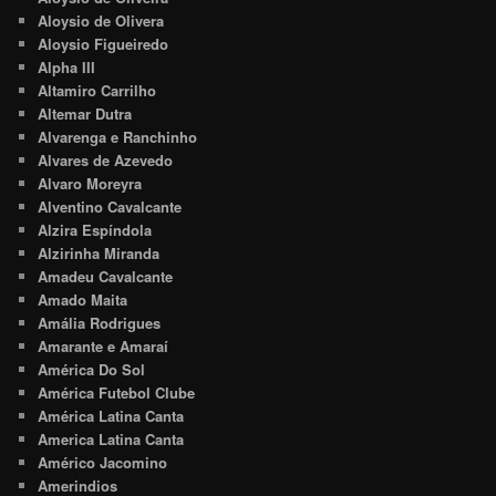
Aloysio de Olivera
Aloysio Figueiredo
Alpha III
Altamiro Carrilho
Altemar Dutra
Alvarenga e Ranchinho
Alvares de Azevedo
Alvaro Moreyra
Alventino Cavalcante
Alzira Espíndola
Alzirinha Miranda
Amadeu Cavalcante
Amado Maita
Amália Rodrigues
Amarante e Amaraí
América Do Sol
América Futebol Clube
América Latina Canta
America Latina Canta
Américo Jacomino
Amerindios