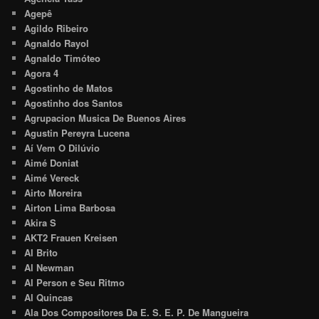
Agepê
Agildo Ribeiro
Agnaldo Rayol
Agnaldo Timóteo
Agora 4
Agostinho de Matos
Agostinho dos Santos
Agrupacion Musica De Buenos Aires
Agustin Pereyra Lucena
Aí Vem O Dilúvio
Aimé Doniat
Aimé Vereck
Airto Moreira
Airton Lima Barbosa
Akira S
AKT2 Frauen Kreisen
Al Brito
Al Newman
Al Person e Seu Ritmo
Al Quincas
Ala Dos Compositores Da E. S. E. P. De Mangueira