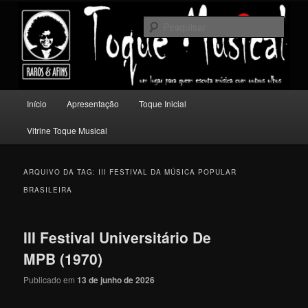
Pular
Pular
Um lugar para quem escuta música com outros olhos.
para
para
Pesqu
o
o
conteúdo
conteúdo
Toque Musical
principal
secundário
Menu
Início
Apresentação
Toque Inicial
principal
Vitrine Toque Musical
ARQUIVO DA TAG:
III FESTIVAL DA MÚSICA POPULAR
BRASILEIRA
III Festival Universitário De
MPB (1970)
Publicado em
13 de junho de 2026