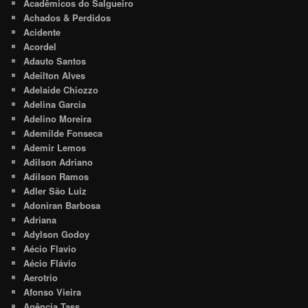
Acadêmicos do Salgueiro
Achados & Perdidos
Acidente
Acordel
Adauto Santos
Adeilton Alves
Adelaide Chiozzo
Adelina Garcia
Adelino Moreira
Ademilde Fonseca
Ademir Lemos
Adilson Adriano
Adilson Ramos
Adler São Luiz
Adoniran Barbosa
Adriana
Adylson Godoy
Aécio Flavio
Aécio Flávio
Aerotrio
Afonso Vieira
Agência Tass