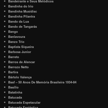
Bandeirante e Seus Melódicos
Bandinha do Irio
Bandinha Musidisc
Bandinha Pilantra
Bando da Lua
Bando de Tangarás
Bango
Banlavoura
Banzo Trio
Baptista Siqueira
Barbosa Junior
Barreto
Barros de Alencar
Barrozo Netto
Bartira
Bártolo Valença
Basf – 50 Anos De Memória Brasileira 1934-84
Basílio
Batatinha
Batucada
Batucada Espetacular
Batucada Fantástica