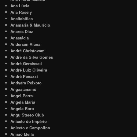
Ana Lúcia
Ana Rosely
Analfabitles
Anamaria & Maurício
Anares Diaz
Anastácia
Andersen Viana
André Christovam
André da Silva Gomes
André Geraissati
André Luiz Oliveira
André Penazzi
Andyara Peixoto
Angaatãnàmú
Angel Parra
Angela Maria
Angela Roro
Angu Stereo Club
Aniceto do Império
Aniceto e Campolino
Anisio Mello