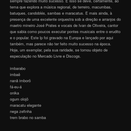
sempre fazendo muito sucesso. E isso se deve, certamente, ao
tema que explora a música regional, de terreiro, macumbas,
batuques, candoblés, sambas e maracatus. E mais ainda, à
presença de uma excelente orquestra sob a direção e arranjos do
maetro mineiro José Prates e vocais de Ivan de Oliveira, cantor
que sabia como poucos executar pontes musicais entre o erudito
e o popular. Este lp foi gravado na Europa e lançado por aqui
também, mas parece não ter feito muito sucesso na época.
Hoje, um exemplar, pela sua raridade, se tornou objeto de
especulação no Mercado Livre e Discogs.
imbarabo
imbaê
nanã imborô
fá-eu-á
onika
ogum olojô
maracatu elegante
nega zefinha
trem brabo no samba