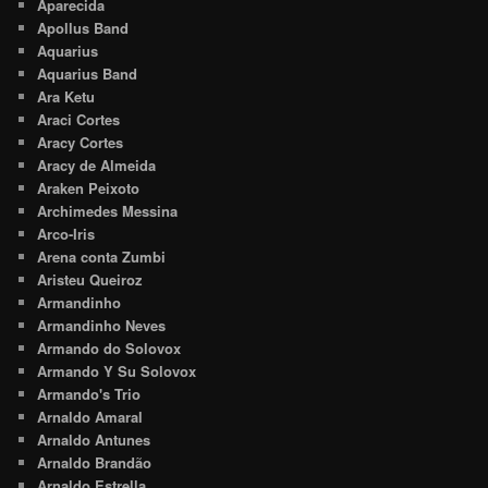
Aparecida
Apollus Band
Aquarius
Aquarius Band
Ara Ketu
Araci Cortes
Aracy Cortes
Aracy de Almeida
Araken Peixoto
Archimedes Messina
Arco-Iris
Arena conta Zumbi
Aristeu Queiroz
Armandinho
Armandinho Neves
Armando do Solovox
Armando Y Su Solovox
Armando's Trio
Arnaldo Amaral
Arnaldo Antunes
Arnaldo Brandão
Arnaldo Estrella