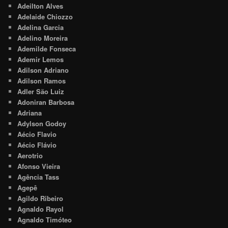
Adeilton Alves
Adelaide Chiozzo
Adelina Garcia
Adelino Moreira
Ademilde Fonseca
Ademir Lemos
Adilson Adriano
Adilson Ramos
Adler São Luiz
Adoniran Barbosa
Adriana
Adylson Godoy
Aécio Flavio
Aécio Flávio
Aerotrio
Afonso Vieira
Agência Tass
Agepê
Agildo Ribeiro
Agnaldo Rayol
Agnaldo Timóteo