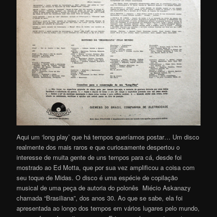
Aqui um ‘long play’ que há tempos queríamos postar… Um disco
realmente dos mais raros e que curiosamente despertou o
interesse de muita gente de uns tempos para cá, desde foi
mostrado ao Ed Motta, que por sua vez amplificou a coisa com
seu toque de Midas. O disco é uma espécie de copilação
musical de uma peça de autoria do polonês Miécio Askanazy
chamada “Brasiliana”, dos anos 30. Ao que se sabe, ela foi
apresentada ao longo dos tempos em vários lugares pelo mundo,