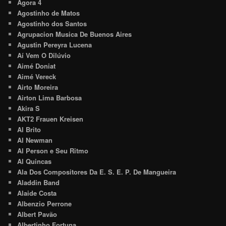
Agora 4
Agostinho de Matos
Agostinho dos Santos
Agrupacion Musica De Buenos Aires
Agustin Pereyra Lucena
Aí Vem O Dilúvio
Aimé Doniat
Aimé Vereck
Airto Moreira
Airton Lima Barbosa
Akira S
AKT2 Frauen Kreisen
Al Brito
Al Newman
Al Person e Seu Ritmo
Al Quincas
Ala Dos Compositores Da E. S. E. P. De Mangueira
Aladdin Band
Alaide Costa
Albenzio Perrone
Albert Pavão
Albertinho Fortuna