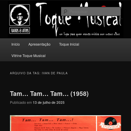
Pular
Pular
Um lugar para quem escuta música com outros olhos.
para
para
Pesqu
o
o
conteúdo
conteúdo
Toque Musical
principal
secundário
Menu
Início
Apresentação
Toque Inicial
principal
Vitrine Toque Musical
ARQUIVO DA TAG:
IVAN DE PAULA
Tam… Tam… Tam… (1958)
Publicado em
13 de julho de 2025