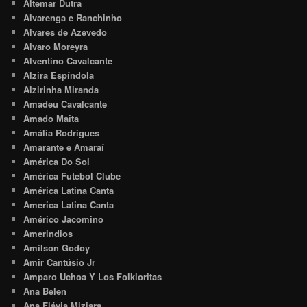
Altemar Dutra
Alvarenga e Ranchinho
Alvares de Azevedo
Alvaro Moreyra
Alventino Cavalcante
Alzira Espíndola
Alzirinha Miranda
Amadeu Cavalcante
Amado Maita
Amália Rodrigues
Amarante e Amaraí
América Do Sol
América Futebol Clube
América Latina Canta
America Latina Canta
Américo Jacomino
Amerindios
Amilson Godoy
Amir Cantúsio Jr
Amparo Uchoa Y Los Folkloritas
Ana Belen
Ana Flávia Miziara