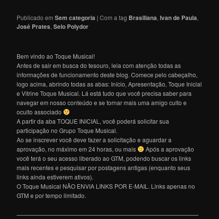
Publicado em
Sem categoria
|
Com a tag
Brasiliana
,
Ivan de Paula
,
José Prates
,
Selo Polydor
Bem vindo ao Toque Musical!
Antes de sair em busca do tesouro, leia com atenção todas as
informações de funcionamento deste blog. Comece pelo cabeçalho,
logo acima, abrindo todas as abas: Início, Apresentação, Toque Inicial
e Vitrine Toque Musical. Lá está tudo que você precisa saber para
navegar em nosso conteúdo e se tornar mais uma amigo culto e
oculto associado
A partir da aba TOQUE INICIAL, você poderá solicitar sua
participação no Grupo Toque Musical.
Ao se inscrever você deve fazer a solicitação e aguardar a
aprovação, no máximo em 24 horas, ou mais
Após a aprovação
você terá o seu acesso liberado ao GTM, podendo buscar os links
mais recentes e pesquisar por postagens antigas (enquanto seus
links ainda estiverem ativos).
O Toque Musical NÃO ENVIA LINKS POR E-MAIL. Links apenas no
GTM e por tempo limitado.
———————————————————————————————