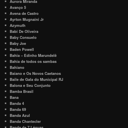
Aurora Miranda
Avanço 5
Avena de Castro
Ayrton Mugnaini Jr
Azymuth
Babi De Oliveira
Baby Consuelo
Baby Joe
Baden Powell
Bahia – Edinho Marundelê
Bahia de todos os sambas
Bahiano
Baiano e Os Novos Caetanos
Baile de Gala do Municipal RJ
Balona e Seu Conjunto
Bamba Brasil
Bana
Banda 4
Banda 69
Banda Azul
Banda Chantecler
Banda de 7 Léguas