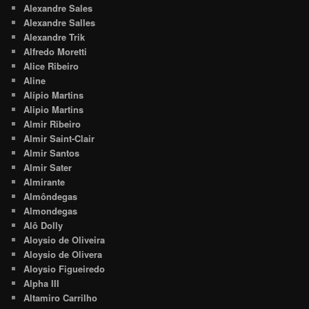
Alexandre Sales
Alexandre Salles
Alexandre Trik
Alfredo Moretti
Alice Ribeiro
Aline
Alípio Martins
Alipio Martins
Almir Ribeiro
Almir Saint-Clair
Almir Santos
Almir Sater
Almirante
Almôndegas
Almondegas
Alô Dolly
Aloysio de Oliveira
Aloysio de Olivera
Aloysio Figueiredo
Alpha III
Altamiro Carrilho