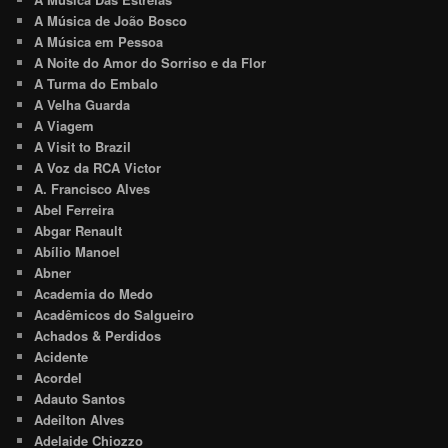
A Música de João Bosco
A Música em Pessoa
A Noite do Amor do Sorriso e da Flor
A Turma do Embalo
A Velha Guarda
A Viagem
A Visit to Brazil
A Voz da RCA Victor
A. Francisco Alves
Abel Ferreira
Abgar Renault
Abílio Manoel
Abner
Academia do Medo
Acadêmicos do Salgueiro
Achados & Perdidos
Acidente
Acordel
Adauto Santos
Adeilton Alves
Adelaide Chiozzo