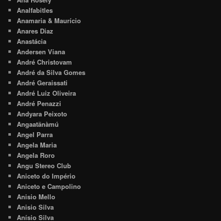
Analfabitles
Anamaria & Maurício
Anares Diaz
Anastácia
Andersen Viana
André Christovam
André da Silva Gomes
André Geraissati
André Luiz Oliveira
André Penazzi
Andyara Peixoto
Angaatãnàmú
Angel Parra
Angela Maria
Angela Roro
Angu Stereo Club
Aniceto do Império
Aniceto e Campolino
Anisio Mello
Anisio Silva
Anísio Silva