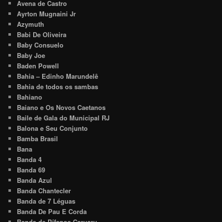
Avena de Castro
Ayrton Mugnaini Jr
Azymuth
Babi De Oliveira
Baby Consuelo
Baby Joe
Baden Powell
Bahia – Edinho Marundelê
Bahia de todos os sambas
Bahiano
Baiano e Os Novos Caetanos
Baile de Gala do Municipal RJ
Balona e Seu Conjunto
Bamba Brasil
Bana
Banda 4
Banda 69
Banda Azul
Banda Chantecler
Banda de 7 Léguas
Banda De Pau E Corda
Banda de Pífanos Caruaru