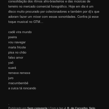
consolidação dos ritmos afro-brasileiros e das músicas de
terreiro no mercado comercial fonográfico. Hoje em dia é um
disco muito procurado por colecionadores e também por dj’s que
adoram fazer um mixer com essas sonoridades. Confira já esse
toque musical no GTM…
cadê vira mundo
poeira
vou navegar
maria fricote
pisa no chão
falso amor
yaô
suará
remexe remexe
juro
macumbembê
a cuica tá roncando
.
Publicado em
Sem categoria
|
Com a tag
J. B. de Carvalho
,
Selo