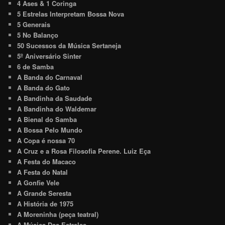
4 Ases & 1 Coringa
5 Estrelas Interpretam Bossa Nova
5 Generais
5 No Balanço
50 Sucessos da Música Sertaneja
5º Aniversário Sinter
6 de Samba
A Banda do Carnaval
A Banda do Gato
A Bandinha da Saudade
A Bandinha do Waldemar
A Bienal do Samba
A Bossa Pelo Mundo
A Copa é nossa 70
A Cruz e a Rosa Filosofia Perene. Luiz Eça
A Festa do Macaco
A Festa do Natal
A Gonfie Vele
A Grande Seresta
A História de 1975
A Moreninha (peça teatral)
A Música Das Estrelas