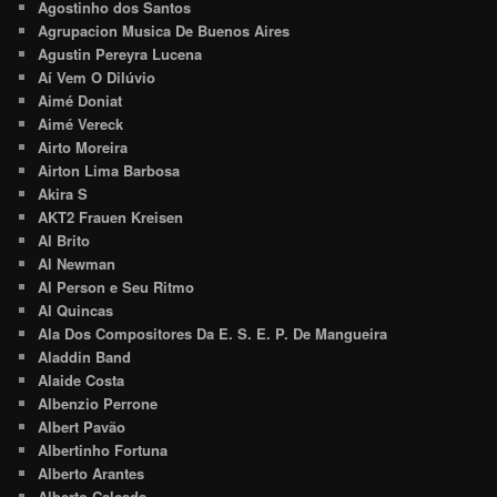
Agostinho dos Santos
Agrupacion Musica De Buenos Aires
Agustin Pereyra Lucena
Aí Vem O Dilúvio
Aimé Doniat
Aimé Vereck
Airto Moreira
Airton Lima Barbosa
Akira S
AKT2 Frauen Kreisen
Al Brito
Al Newman
Al Person e Seu Ritmo
Al Quincas
Ala Dos Compositores Da E. S. E. P. De Mangueira
Aladdin Band
Alaide Costa
Albenzio Perrone
Albert Pavão
Albertinho Fortuna
Alberto Arantes
Alberto Calçada