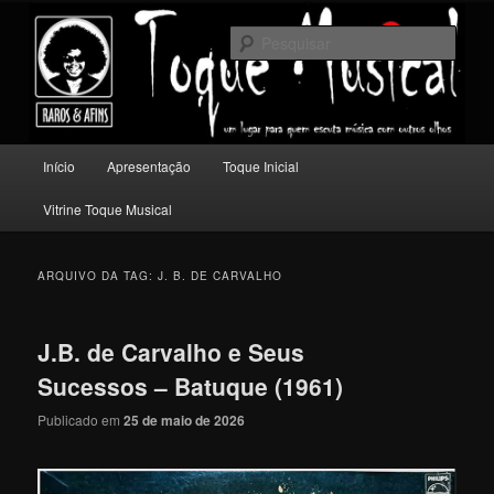
Pular
Pular
Um lugar para quem escuta música com outros olhos.
para
para
Pesqu
o
o
conteúdo
conteúdo
Toque Musical
principal
secundário
Menu
Início
Apresentação
Toque Inicial
principal
Vitrine Toque Musical
ARQUIVO DA TAG:
J. B. DE CARVALHO
J.B. de Carvalho e Seus
Sucessos – Batuque (1961)
Publicado em
25 de maio de 2026