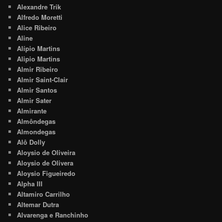
Alexandre Trik
Alfredo Moretti
Alice Ribeiro
Aline
Alípio Martins
Alipio Martins
Almir Ribeiro
Almir Saint-Clair
Almir Santos
Almir Sater
Almirante
Almôndegas
Almondegas
Alô Dolly
Aloysio de Oliveira
Aloysio de Olivera
Aloysio Figueiredo
Alpha III
Altamiro Carrilho
Altemar Dutra
Alvarenga e Ranchinho