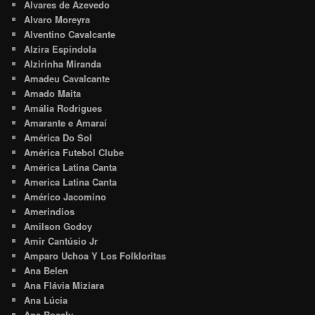
Alvares de Azevedo
Alvaro Moreyra
Alventino Cavalcante
Alzira Espíndola
Alzirinha Miranda
Amadeu Cavalcante
Amado Maita
Amália Rodrigues
Amarante e Amaraí
América Do Sol
América Futebol Clube
América Latina Canta
America Latina Canta
Américo Jacomino
Amerindios
Amilson Godoy
Amir Cantúsio Jr
Amparo Uchoa Y Los Folkloritas
Ana Belen
Ana Flávia Miziara
Ana Lúcia
Ana Rosely