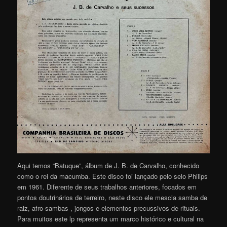
Aqui temos “Batuque”, álbum de J. B. de Carvalho, conhecido
como o rei da macumba. Este disco foi lançado pelo selo Philips
em 1961. Diferente de seus trabalhos anteriores, focados em
pontos doutrinários de terreiro, neste disco ele mescla samba de
raiz, afro-sambas , jongos e elementos precussivos de rituais.
Para muitos este lp representa um marco histórico e cultural na