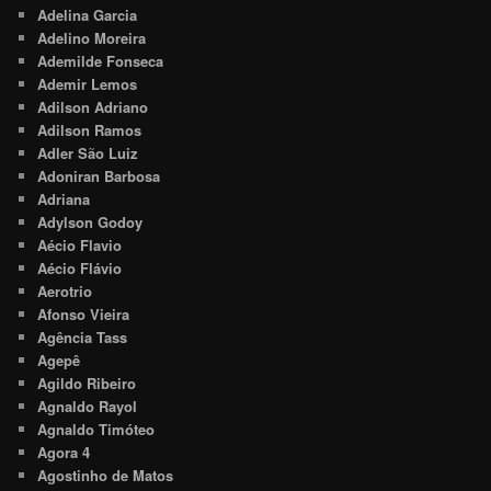
Adelina Garcia
Adelino Moreira
Ademilde Fonseca
Ademir Lemos
Adilson Adriano
Adilson Ramos
Adler São Luiz
Adoniran Barbosa
Adriana
Adylson Godoy
Aécio Flavio
Aécio Flávio
Aerotrio
Afonso Vieira
Agência Tass
Agepê
Agildo Ribeiro
Agnaldo Rayol
Agnaldo Timóteo
Agora 4
Agostinho de Matos