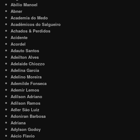
Abílio Manoel
Abner
Academia do Medo
Acadêmicos do Salgueiro
Achados & Perdidos
Acidente
Acordel
Adauto Santos
Adeilton Alves
Adelaide Chiozzo
Adelina Garcia
Adelino Moreira
Ademilde Fonseca
Ademir Lemos
Adilson Adriano
Adilson Ramos
Adler São Luiz
Adoniran Barbosa
Adriana
Adylson Godoy
Aécio Flavio