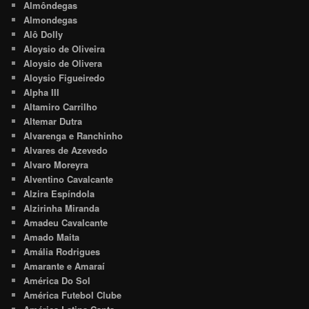
Almôndegas
Almondegas
Alô Dolly
Aloysio de Oliveira
Aloysio de Olivera
Aloysio Figueiredo
Alpha III
Altamiro Carrilho
Altemar Dutra
Alvarenga e Ranchinho
Alvares de Azevedo
Alvaro Moreyra
Alventino Cavalcante
Alzira Espíndola
Alzirinha Miranda
Amadeu Cavalcante
Amado Maita
Amália Rodrigues
Amarante e Amaraí
América Do Sol
América Futebol Clube