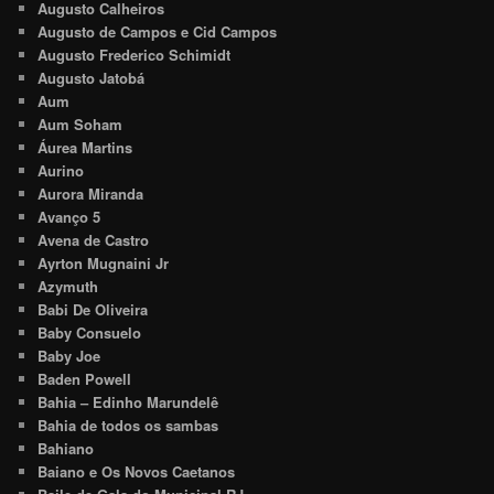
Augusto Calheiros
Augusto de Campos e Cid Campos
Augusto Frederico Schimidt
Augusto Jatobá
Aum
Aum Soham
Áurea Martins
Aurino
Aurora Miranda
Avanço 5
Avena de Castro
Ayrton Mugnaini Jr
Azymuth
Babi De Oliveira
Baby Consuelo
Baby Joe
Baden Powell
Bahia – Edinho Marundelê
Bahia de todos os sambas
Bahiano
Baiano e Os Novos Caetanos