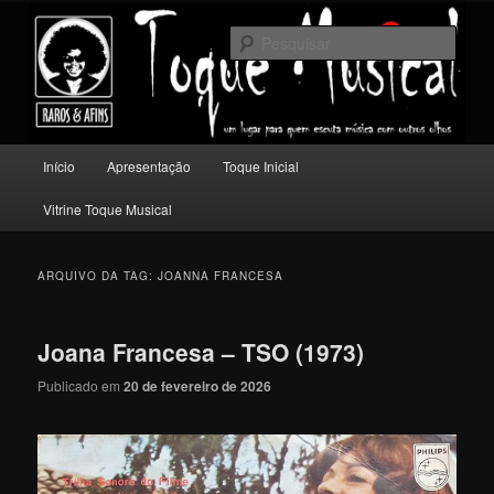
Pular
Pular
Um lugar para quem escuta música com outros olhos.
para
para
Pesqu
o
o
conteúdo
conteúdo
Toque Musical
principal
secundário
Menu
Início
Apresentação
Toque Inicial
principal
Vitrine Toque Musical
ARQUIVO DA TAG:
JOANNA FRANCESA
Joana Francesa – TSO (1973)
Publicado em
20 de fevereiro de 2026