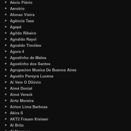
Aécio Flávio
Aerotrio
Afonso Vieira
Agência Tass
Agepê
Agildo Ribeiro
Agnaldo Rayol
Agnaldo Timóteo
Agora 4
Agostinho de Matos
Agostinho dos Santos
Agrupacion Musica De Buenos Aires
Agustin Pereyra Lucena
Aí Vem O Dilúvio
Aimé Doniat
Aimé Vereck
Airto Moreira
Airton Lima Barbosa
Akira S
AKT2 Frauen Kreisen
Al Brito