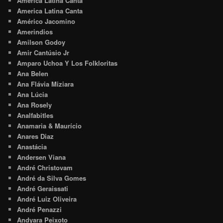
América Latina Canta
America Latina Canta
Américo Jacomino
Amerindios
Amilson Godoy
Amir Cantúsio Jr
Amparo Uchoa Y Los Folkloritas
Ana Belen
Ana Flávia Miziara
Ana Lúcia
Ana Rosely
Analfabitles
Anamaria & Maurício
Anares Diaz
Anastácia
Andersen Viana
André Christovam
André da Silva Gomes
André Geraissati
André Luiz Oliveira
André Penazzi
Andyara Peixoto