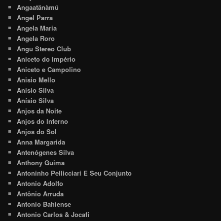
Angaatãnàmú
Angel Parra
Angela Maria
Angela Roro
Angu Stereo Club
Aniceto do Império
Aniceto e Campolino
Anisio Mello
Anisio Silva
Anísio Silva
Anjos da Noite
Anjos do Inferno
Anjos do Sol
Anna Margarida
Antenógenes Silva
Anthony Guima
Antoninho Pellicciari E Seu Conjunto
Antonio Adolfo
Antônio Arruda
Antonio Bahiense
Antonio Carlos & Jocafi