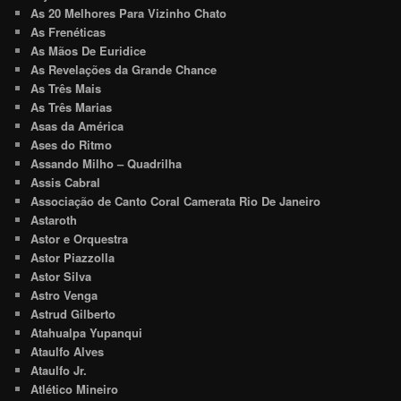
As 20 Melhores Para Vizinho Chato
As Frenéticas
As Mãos De Euridice
As Revelações da Grande Chance
As Três Mais
As Três Marias
Asas da América
Ases do Ritmo
Assando Milho – Quadrilha
Assis Cabral
Associação de Canto Coral Camerata Rio De Janeiro
Astaroth
Astor e Orquestra
Astor Piazzolla
Astor Silva
Astro Venga
Astrud Gilberto
Atahualpa Yupanqui
Ataulfo Alves
Ataulfo Jr.
Atlético Mineiro