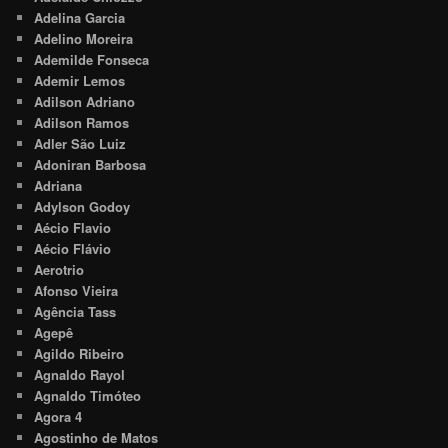
Adelina Garcia
Adelino Moreira
Ademilde Fonseca
Ademir Lemos
Adilson Adriano
Adilson Ramos
Adler São Luiz
Adoniran Barbosa
Adriana
Adylson Godoy
Aécio Flavio
Aécio Flávio
Aerotrio
Afonso Vieira
Agência Tass
Agepê
Agildo Ribeiro
Agnaldo Rayol
Agnaldo Timóteo
Agora 4
Agostinho de Matos