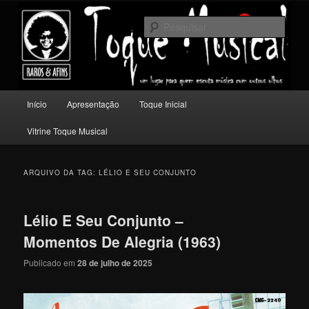
Pular
Pular
Um lugar para quem escuta música com outros olhos.
para
para
Pesqu
o
o
conteúdo
conteúdo
Toque Musical
principal
secundário
Menu
Início
Apresentação
Toque Inicial
principal
Vitrine Toque Musical
ARQUIVO DA TAG:
LÉLIO E SEU CONJUNTO
Lélio E Seu Conjunto –
Momentos De Alegria (1963)
Publicado em
28 de julho de 2025