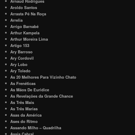
Arnaud Rodrigues
Aroldo Santos
Arrasta Pé Na Roça
Arrelia
Arrigo Barnabé
Arthur Kampela
Arthur Moreira Lima
Artigo 153
Ary Barroso
Ary Cordovil
Ary Lobo
Ary Toledo
As 20 Melhores Para Vizinho Chato
As Frenéticas
As Mãos De Euridice
As Revelações da Grande Chance
As Três Mais
As Três Marias
Asas da América
Ases do Ritmo
Assando Milho – Quadrilha
Assis Cabral