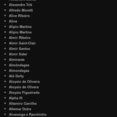
Alexandre Trik
Alfredo Moretti
Alice Ribeiro
Aline
Alípio Martins
Alipio Martins
Almir Ribeiro
Almir Saint-Clair
Almir Santos
Almir Sater
Almirante
Almôndegas
Almondegas
Alô Dolly
Aloysio de Oliveira
Aloysio de Olivera
Aloysio Figueiredo
Alpha III
Altamiro Carrilho
Altemar Dutra
Alvarenga e Ranchinho