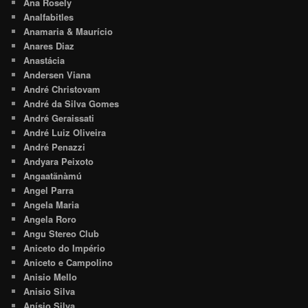
Ana Rosely
Analfabitles
Anamaria & Maurício
Anares Diaz
Anastácia
Andersen Viana
André Christovam
André da Silva Gomes
André Geraissati
André Luiz Oliveira
André Penazzi
Andyara Peixoto
Angaatãnàmú
Angel Parra
Angela Maria
Angela Roro
Angu Stereo Club
Aniceto do Império
Aniceto e Campolino
Anisio Mello
Anisio Silva
Anísio Silva