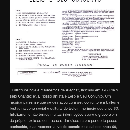
O disco de hoje é “Momentos de Alegria”, lançado em 1963 pelo
selo Chantecler. E nosso artista é Lélio e Seu Conjunto. Um
músico paraense que se destacou com seu conjunto em bailes e
festas na cena social e cultural de Belém, no início dos anos 60.
Infelizmente não temos muitas informações sobre o grupo além
do próprio texto de contracapa. Um disco raro e por certo pouco
conhecido, mas representativo do cenário musical dos anos 60,