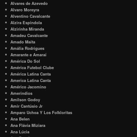
Alvares de Azevedo
Alvaro Moreyra
Alventino Cavalcante
Alzira Espíndola
Alzirinha Miranda
Amadeu Cavalcante
Amado Maita
Amália Rodrigues
Amarante e Amaraí
América Do Sol
América Futebol Clube
América Latina Canta
America Latina Canta
Américo Jacomino
Amerindios
Amilson Godoy
Amir Cantúsio Jr
Amparo Uchoa Y Los Folkloritas
Ana Belen
Ana Flávia Miziara
Ana Lúcia