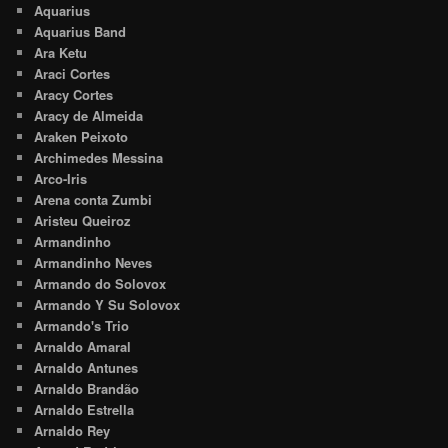
Aquarius
Aquarius Band
Ara Ketu
Araci Cortes
Aracy Cortes
Aracy de Almeida
Araken Peixoto
Archimedes Messina
Arco-Iris
Arena conta Zumbi
Aristeu Queiroz
Armandinho
Armandinho Neves
Armando do Solovox
Armando Y Su Solovox
Armando's Trio
Arnaldo Amaral
Arnaldo Antunes
Arnaldo Brandão
Arnaldo Estrella
Arnaldo Rey