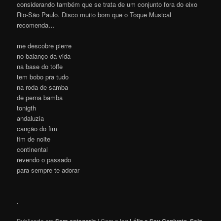
considerando também que se trata de um conjunto fora do eixo
Rio-São Paulo. Disco muito bom que o Toque Musical
recomenda…
me descobre pierre
no balanço da vida
na base do toffe
tem bobo pra tudo
na roda de samba
de perna bamba
tonigth
andaluzia
canção do fim
fim de noite
continental
revendo o passado
para sempre te adorar
.
Publicado em
Sem categoria
|
Com a tag
Lélio e Seu Conjunto
,
Selo