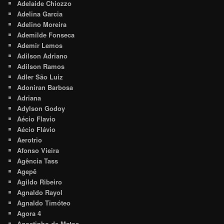
Adelaide Chiozzo
Adelina Garcia
Adelino Moreira
Ademilde Fonseca
Ademir Lemos
Adilson Adriano
Adilson Ramos
Adler São Luiz
Adoniran Barbosa
Adriana
Adylson Godoy
Aécio Flavio
Aécio Flávio
Aerotrio
Afonso Vieira
Agência Tass
Agepê
Agildo Ribeiro
Agnaldo Rayol
Agnaldo Timóteo
Agora 4
Agostinho de Matos