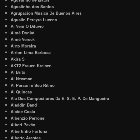
Agostinho dos Santos
Agrupacion Musica De Buenos Aires
Agustin Pereyra Lucena
Aí Vem O Dilúvio
Aimé Doniat
Aimé Vereck
Airto Moreira
Airton Lima Barbosa
Akira S
AKT2 Frauen Kreisen
Al Brito
Al Newman
Al Person e Seu Ritmo
Al Quincas
Ala Dos Compositores Da E. S. E. P. De Mangueira
Aladdin Band
Alaide Costa
Albenzio Perrone
Albert Pavão
Albertinho Fortuna
Alberto Arantes