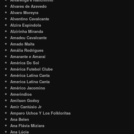
Alvares de Azevedo
Alvaro Moreyra
Alventino Cavalcante
Alzira Espíndola
Alzirinha Miranda
Amadeu Cavalcante
Amado Maita
Amália Rodrigues
Amarante e Amaraí
América Do Sol
América Futebol Clube
América Latina Canta
America Latina Canta
Américo Jacomino
Amerindios
Amilson Godoy
Amir Cantúsio Jr
Amparo Uchoa Y Los Folkloritas
Ana Belen
Ana Flávia Miziara
Ana Lúcia