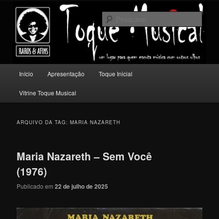
Pular
Pular
Um lugar para quem escuta música com outros olhos.
para
para
Pesqu
o
o
conteúdo
conteúdo
Toque Musical
principal
secundário
Menu
Início
Apresentação
Toque Inicial
principal
Vitrine Toque Musical
ARQUIVO DA TAG:
MARIA NAZARETH
Maria Nazareth – Sem Você
(1976)
Publicado em
22 de julho de 2025