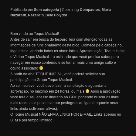
.
Publicado em
Sem categoria
|
Com a tag
Compactos
,
Maria
Nazareth
,
Nazareth
,
Selo Polydor
Bem vindo ao Toque Musical!
Antes de sair em busca do tesouro, leia com atenção todas as
informações de funcionamento deste blog. Comece pelo cabeçalho,
logo acima, abrindo todas as abas: Início, Apresentação, Toque Inicial
e Vitrine Toque Musical. Lá está tudo que você precisa saber para
navegar em nosso conteúdo e se tornar mais uma amigo culto e
oculto associado
A partir da aba TOQUE INICIAL, você poderá solicitar sua
participação no Grupo Toque Musical.
Ao se inscrever você deve fazer a solicitação e aguardar a
aprovação, no máximo em 24 horas, ou mais
Após a aprovação
você terá o seu acesso liberado ao GTM, podendo buscar os links
mais recentes e pesquisar por postagens antigas (enquanto seus
links ainda estiverem ativos).
O Toque Musical NÃO ENVIA LINKS POR E-MAIL. Links apenas no
GTM e por tempo limitado.
———————————————————————————————