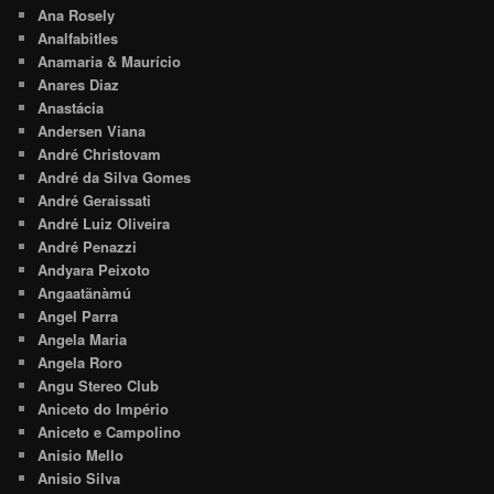
Ana Rosely
Analfabitles
Anamaria & Maurício
Anares Diaz
Anastácia
Andersen Viana
André Christovam
André da Silva Gomes
André Geraissati
André Luiz Oliveira
André Penazzi
Andyara Peixoto
Angaatãnàmú
Angel Parra
Angela Maria
Angela Roro
Angu Stereo Club
Aniceto do Império
Aniceto e Campolino
Anisio Mello
Anisio Silva