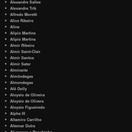
Alexandre Salles
Alexandre Trik
Alfredo Moretti
Alice Ribeiro
Aline
Alípio Martins
Alipio Martins
Almir Ribeiro
Almir Saint-Clair
Almir Santos
Almir Sater
Almirante
Almôndegas
Almondegas
Alô Dolly
Aloysio de Oliveira
Aloysio de Olivera
Aloysio Figueiredo
Alpha III
Altamiro Carrilho
Altemar Dutra
Alvarenga e Ranchinho