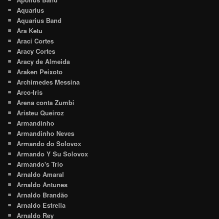
Aquarius
Aquarius Band
Ara Ketu
Araci Cortes
Aracy Cortes
Aracy de Almeida
Araken Peixoto
Archimedes Messina
Arco-Iris
Arena conta Zumbi
Aristeu Queiroz
Armandinho
Armandinho Neves
Armando do Solovox
Armando Y Su Solovox
Armando's Trio
Arnaldo Amaral
Arnaldo Antunes
Arnaldo Brandão
Arnaldo Estrella
Arnaldo Rey