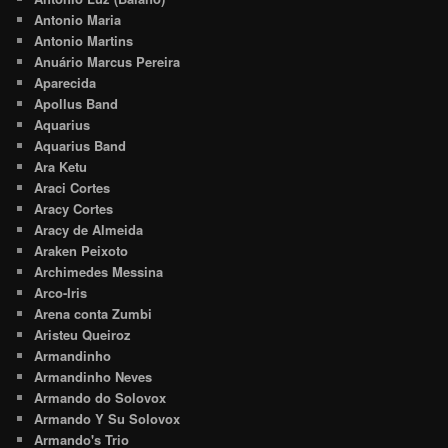
Antonio Maria
Antonio Martins
Anuário Marcus Pereira
Aparecida
Apollus Band
Aquarius
Aquarius Band
Ara Ketu
Araci Cortes
Aracy Cortes
Aracy de Almeida
Araken Peixoto
Archimedes Messina
Arco-Iris
Arena conta Zumbi
Aristeu Queiroz
Armandinho
Armandinho Neves
Armando do Solovox
Armando Y Su Solovox
Armando's Trio