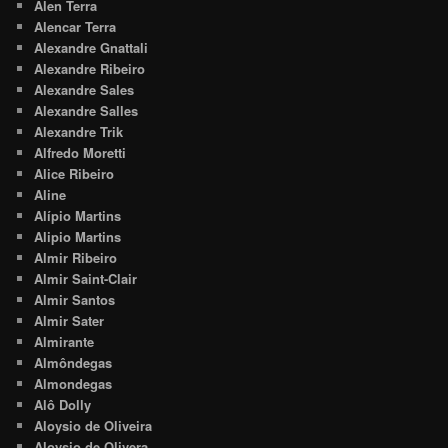
Alen Terra
Alencar Terra
Alexandre Gnattali
Alexandre Ribeiro
Alexandre Sales
Alexandre Salles
Alexandre Trik
Alfredo Moretti
Alice Ribeiro
Aline
Alípio Martins
Alipio Martins
Almir Ribeiro
Almir Saint-Clair
Almir Santos
Almir Sater
Almirante
Almôndegas
Almondegas
Alô Dolly
Aloysio de Oliveira
Aloysio de Olivera