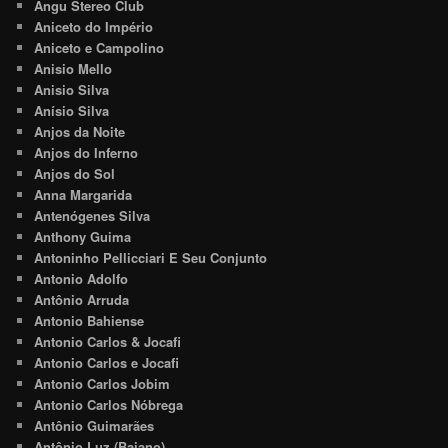
Angu Stereo Club
Aniceto do Império
Aniceto e Campolino
Anisio Mello
Anisio Silva
Anísio Silva
Anjos da Noite
Anjos do Inferno
Anjos do Sol
Anna Margarida
Antenógenes Silva
Anthony Guima
Antoninho Pellicciari E Seu Conjunto
Antonio Adolfo
Antônio Arruda
Antonio Bahiense
Antonio Carlos & Jocafi
Antonio Carlos e Jocafi
Antonio Carlos Jobim
Antonio Carlos Nóbrega
Antônio Guimarães
Antônio Luz (Baiano)