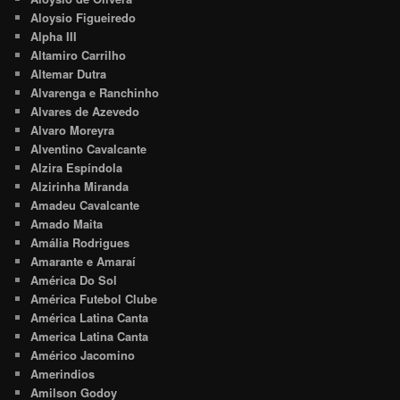
Aloysio Figueiredo
Alpha III
Altamiro Carrilho
Altemar Dutra
Alvarenga e Ranchinho
Alvares de Azevedo
Alvaro Moreyra
Alventino Cavalcante
Alzira Espíndola
Alzirinha Miranda
Amadeu Cavalcante
Amado Maita
Amália Rodrigues
Amarante e Amaraí
América Do Sol
América Futebol Clube
América Latina Canta
America Latina Canta
Américo Jacomino
Amerindios
Amilson Godoy