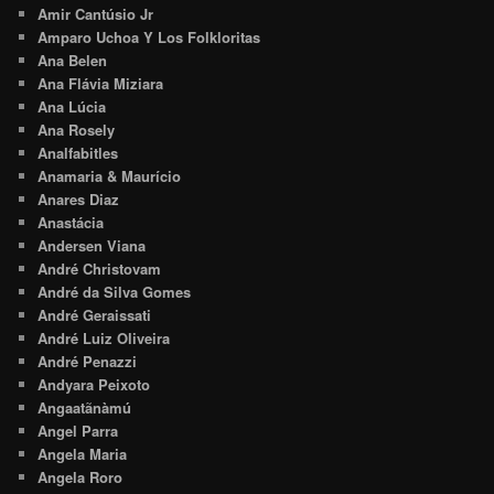
Amir Cantúsio Jr
Amparo Uchoa Y Los Folkloritas
Ana Belen
Ana Flávia Miziara
Ana Lúcia
Ana Rosely
Analfabitles
Anamaria & Maurício
Anares Diaz
Anastácia
Andersen Viana
André Christovam
André da Silva Gomes
André Geraissati
André Luiz Oliveira
André Penazzi
Andyara Peixoto
Angaatãnàmú
Angel Parra
Angela Maria
Angela Roro