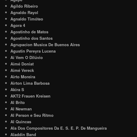
Agildo Ribeiro
Agnaldo Rayol
Agnaldo Timóteo
Agora 4
Agostinho de Matos
Agostinho dos Santos
Agrupacion Musica De Buenos Aires
Agustin Pereyra Lucena
Aí Vem O Dilúvio
Aimé Doniat
Aimé Vereck
Airto Moreira
Airton Lima Barbosa
Akira S
AKT2 Frauen Kreisen
Al Brito
Al Newman
Al Person e Seu Ritmo
Al Quincas
Ala Dos Compositores Da E. S. E. P. De Mangueira
Aladdin Band