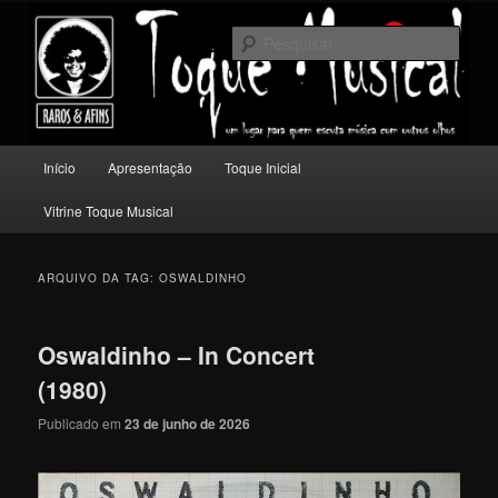
Pular
Pular
Um lugar para quem escuta música com outros olhos.
para
para
Pesqu
o
o
conteúdo
conteúdo
Toque Musical
principal
secundário
Menu
Início
Apresentação
Toque Inicial
principal
Vitrine Toque Musical
ARQUIVO DA TAG:
OSWALDINHO
Oswaldinho – In Concert
(1980)
Publicado em
23 de junho de 2026