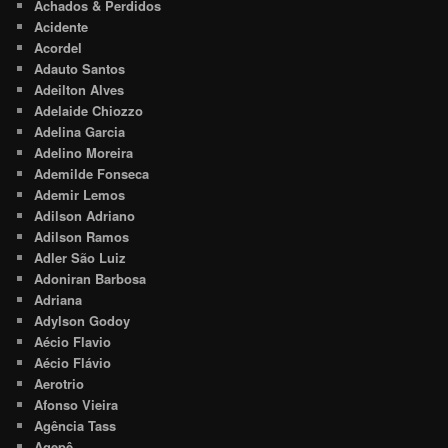
Achados & Perdidos
Acidente
Acordel
Adauto Santos
Adeilton Alves
Adelaide Chiozzo
Adelina Garcia
Adelino Moreira
Ademilde Fonseca
Ademir Lemos
Adilson Adriano
Adilson Ramos
Adler São Luiz
Adoniran Barbosa
Adriana
Adylson Godoy
Aécio Flavio
Aécio Flávio
Aerotrio
Afonso Vieira
Agência Tass
Agepê