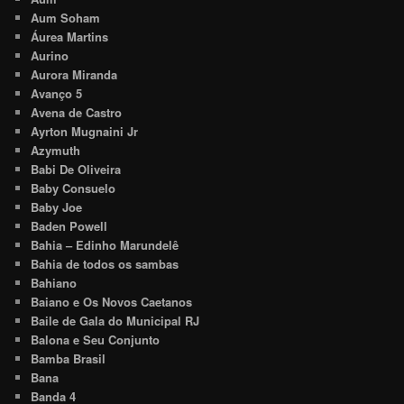
Aum Soham
Áurea Martins
Aurino
Aurora Miranda
Avanço 5
Avena de Castro
Ayrton Mugnaini Jr
Azymuth
Babi De Oliveira
Baby Consuelo
Baby Joe
Baden Powell
Bahia – Edinho Marundelê
Bahia de todos os sambas
Bahiano
Baiano e Os Novos Caetanos
Baile de Gala do Municipal RJ
Balona e Seu Conjunto
Bamba Brasil
Bana
Banda 4