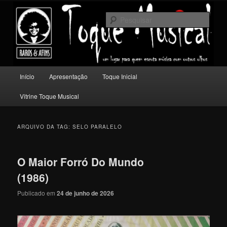
Pular
Pular
Um lugar para quem escuta música com outros olhos.
para
para
Pesqu
o
o
conteúdo
conteúdo
Toque Musical
principal
secundário
Menu
Início
Apresentação
Toque Inicial
principal
Vitrine Toque Musical
ARQUIVO DA TAG:
SELO PARALELO
O Maior Forró Do Mundo
(1986)
Publicado em
24 de junho de 2026