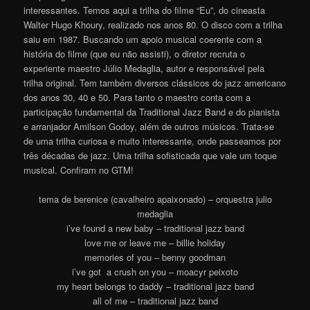
interessantes. Temos aqui a trilha do filme “Eu”, do cineasta
Walter Hugo Khoury, realizado nos anos 80. O disco com a trilha
saiu em 1987. Buscando um apoio musical coerente com a
história do filme (que eu não assisti), o diretor recruta o
experiente maestro Júlio Medaglia, autor e responsável pela
trilha original. Tem também diversos clássicos do jazz americano
dos anos 30, 40 e 50. Para tanto o maestro conta com a
participação fundamental da Traditional Jazz Band e do pianista
e arranjador Amilson Godoy, além de outros músicos. Trata-se
de uma trilha curiosa e muito interessante, onde passeamos por
três décadas de jazz. Uma trilha sofisticada que vale um toque
musical. Confiram no GTM!
tema de berenice (cavalheiro apaixonado) – orquestra julio
medaglia
i’ve found a new baby – traditional jazz band
love me or leave me – billie holiday
memories of you – benny goodman
i’ve got a crush on you – moacyr peixoto
my heart belongs to daddy – traditional jazz band
all of me – traditional jazz band