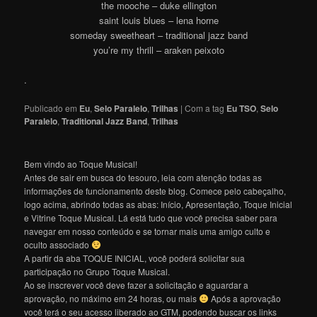
the mooche – duke ellington
saint louis blues – lena horne
someday sweetheart – traditional jazz band
you’re my thrill – araken peixoto
.
Publicado em
Eu
,
Selo Paralelo
,
Trilhas
|
Com a tag
Eu TSO
,
Selo
Paralelo
,
Traditional Jazz Band
,
Trilhas
Bem vindo ao Toque Musical!
Antes de sair em busca do tesouro, leia com atenção todas as
informações de funcionamento deste blog. Comece pelo cabeçalho,
logo acima, abrindo todas as abas: Início, Apresentação, Toque Inicial
e Vitrine Toque Musical. Lá está tudo que você precisa saber para
navegar em nosso conteúdo e se tornar mais uma amigo culto e
oculto associado
A partir da aba TOQUE INICIAL, você poderá solicitar sua
participação no Grupo Toque Musical.
Ao se inscrever você deve fazer a solicitação e aguardar a
aprovação, no máximo em 24 horas, ou mais
Após a aprovação
você terá o seu acesso liberado ao GTM, podendo buscar os links