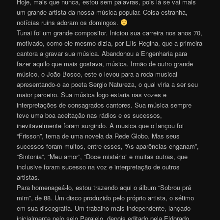
Hoje, mais que nunca, estou sem palavras, pois lá se vai mais
um grande artista da nossa música popular. Coisa estranha,
notícias ruins adoram os domingos.
Tunai foi um grande compositor. Iniciou sua carreira nos anos 70,
motivado, como ele mesmo dizia, por Elis Regina, que a primeira
cantora a gravar sua música. Abandonou a Engenharia para
fazer aquilo que mais gostava, música. Irmão de outro grande
músico, o João Bosco, este o levou para a roda musical
apresentando-o ao poeta Sergio Natureza, o qual viria a ser seu
maior parceiro. Sua música logo estaria nas vozes e
interpretações de consagrados cantores. Sua música sempre
teve uma boa aceitação nas rádios e os sucessos,
inevitavelmente foram surgindo. A musica que o lançou foi
“Frisson”, tema de uma novela da Rede Globo. Mas seus
sucessos foram muitos, entre esses, “As aparências enganam”,
“Sintonia”, “Meu amor”, “Doce mistério” e muitas outras, que
inclusive foram sucesso na voz e interpretação de outros
artistas.
Para homenageá-lo, estou trazendo aqui o álbum “Sobrou prá
mim”, de 88. Um disco produzido pelo próprio artista, o sétimo
em sua discografia. Um trabalho mais independente, lançado
inicialmente pelo selo Paralelo, depois editado pela Eldorado.