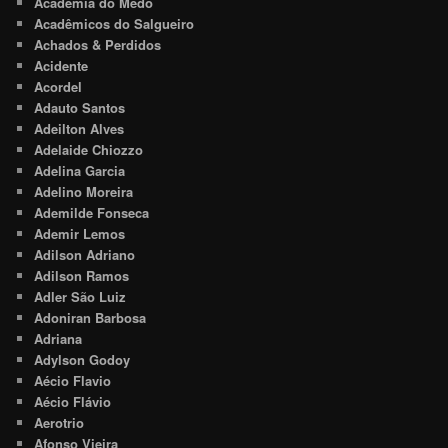
Academia do Medo
Acadêmicos do Salgueiro
Achados & Perdidos
Acidente
Acordel
Adauto Santos
Adeilton Alves
Adelaide Chiozzo
Adelina Garcia
Adelino Moreira
Ademilde Fonseca
Ademir Lemos
Adilson Adriano
Adilson Ramos
Adler São Luiz
Adoniran Barbosa
Adriana
Adylson Godoy
Aécio Flavio
Aécio Flávio
Aerotrio
Afonso Vieira