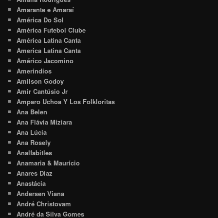
Amarante e Amaraí
América Do Sol
América Futebol Clube
América Latina Canta
America Latina Canta
Américo Jacomino
Amerindios
Amilson Godoy
Amir Cantúsio Jr
Amparo Uchoa Y Los Folkloritas
Ana Belen
Ana Flávia Miziara
Ana Lúcia
Ana Rosely
Analfabitles
Anamaria & Maurício
Anares Diaz
Anastácia
Andersen Viana
André Christovam
André da Silva Gomes