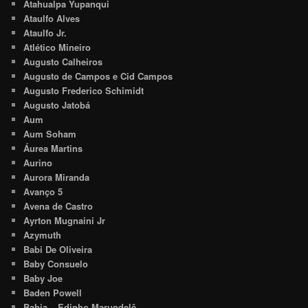
Atahualpa Yupanqui
Ataulfo Alves
Ataulfo Jr.
Atlético Mineiro
Augusto Calheiros
Augusto de Campos e Cid Campos
Augusto Frederico Schimidt
Augusto Jatobá
Aum
Aum Soham
Áurea Martins
Aurino
Aurora Miranda
Avanço 5
Avena de Castro
Ayrton Mugnaini Jr
Azymuth
Babi De Oliveira
Baby Consuelo
Baby Joe
Baden Powell
Bahia – Edinho Marundelê