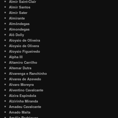
Almir Saint-Clair
Almir Santos
Almir Sater
Almirante
Almôndegas
Almondegas
Alô Dolly
Aloysio de Oliveira
Aloysio de Olivera
Aloysio Figueiredo
Alpha III
Altamiro Carrilho
Altemar Dutra
Alvarenga e Ranchinho
Alvares de Azevedo
Alvaro Moreyra
Alventino Cavalcante
Alzira Espíndola
Alzirinha Miranda
Amadeu Cavalcante
Amado Maita
Amália Rodrigues