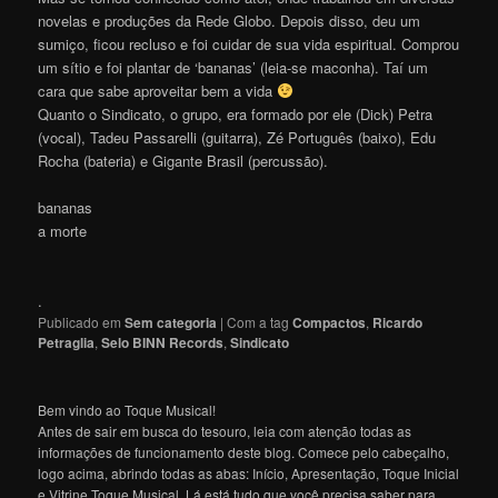
novelas e produções da Rede Globo. Depois disso, deu um
sumiço, ficou recluso e foi cuidar de sua vida espiritual. Comprou
um sítio e foi plantar de ‘bananas’ (leia-se maconha). Taí um
cara que sabe aproveitar bem a vida
Quanto o Sindicato, o grupo, era formado por ele (Dick) Petra
(vocal), Tadeu Passarelli (guitarra), Zé Português (baixo), Edu
Rocha (bateria) e Gigante Brasil (percussão).
bananas
a morte
.
Publicado em
Sem categoria
|
Com a tag
Compactos
,
Ricardo
Petraglia
,
Selo BINN Records
,
Sindicato
Bem vindo ao Toque Musical!
Antes de sair em busca do tesouro, leia com atenção todas as
informações de funcionamento deste blog. Comece pelo cabeçalho,
logo acima, abrindo todas as abas: Início, Apresentação, Toque Inicial
e Vitrine Toque Musical. Lá está tudo que você precisa saber para