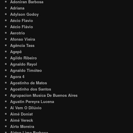
Adoniran Barbosa
Adriana
Adylson Godoy
Aécio Flavio
Aécio Flávio
Aerotrio
Afonso Vieira
Agência Tass
Agepê
Agildo Ribeiro
Agnaldo Rayol
Agnaldo Timóteo
Agora 4
Agostinho de Matos
Agostinho dos Santos
Agrupacion Musica De Buenos Aires
Agustin Pereyra Lucena
Aí Vem O Dilúvio
Aimé Doniat
Aimé Vereck
Airto Moreira
Airton Lima Barbosa