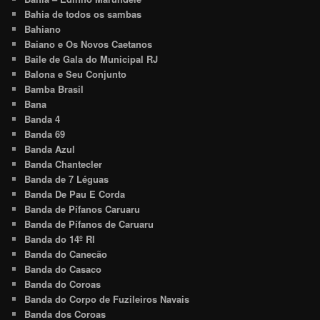
Bahia de todos os sambas
Bahiano
Baiano e Os Novos Caetanos
Baile de Gala do Municipal RJ
Balona e Seu Conjunto
Bamba Brasil
Bana
Banda 4
Banda 69
Banda Azul
Banda Chantecler
Banda de 7 Léguas
Banda De Pau E Corda
Banda de Pífanos Caruaru
Banda de Pífanos de Caruaru
Banda do 14º RI
Banda do Canecão
Banda do Casaco
Banda do Coroas
Banda do Corpo de Fuzileiros Navais
Banda dos Coroas