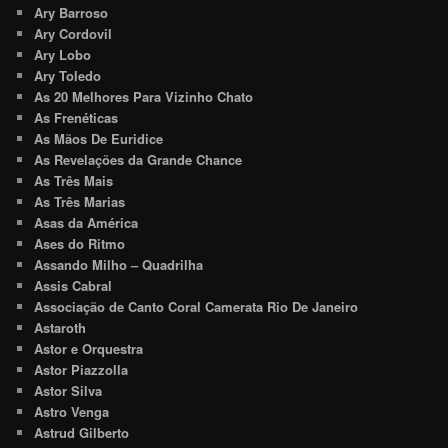
Ary Barroso
Ary Cordovil
Ary Lobo
Ary Toledo
As 20 Melhores Para Vizinho Chato
As Frenéticas
As Mãos De Euridice
As Revelações da Grande Chance
As Três Mais
As Três Marias
Asas da América
Ases do Ritmo
Assando Milho – Quadrilha
Assis Cabral
Associação de Canto Coral Camerata Rio De Janeiro
Astaroth
Astor e Orquestra
Astor Piazzolla
Astor Silva
Astro Venga
Astrud Gilberto