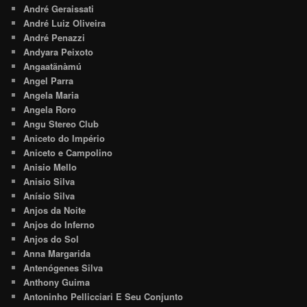
André Geraissati
André Luiz Oliveira
André Penazzi
Andyara Peixoto
Angaatãnàmú
Angel Parra
Angela Maria
Angela Roro
Angu Stereo Club
Aniceto do Império
Aniceto e Campolino
Anisio Mello
Anisio Silva
Anísio Silva
Anjos da Noite
Anjos do Inferno
Anjos do Sol
Anna Margarida
Antenógenes Silva
Anthony Guima
Antoninho Pellicciari E Seu Conjunto