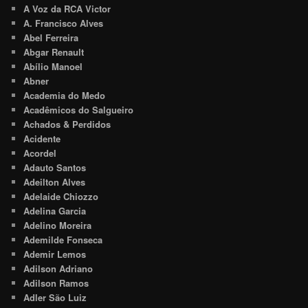
A Voz da RCA Victor
A. Francisco Alves
Abel Ferreira
Abgar Renault
Abílio Manoel
Abner
Academia do Medo
Acadêmicos do Salgueiro
Achados & Perdidos
Acidente
Acordel
Adauto Santos
Adeilton Alves
Adelaide Chiozzo
Adelina Garcia
Adelino Moreira
Ademilde Fonseca
Ademir Lemos
Adilson Adriano
Adilson Ramos
Adler São Luiz