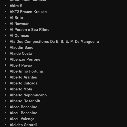
Akira S
AKT2 Frauen Kreisen
Al Brito
Al Newman
Al Person e Seu Ritmo
Al Quincas
Ala Dos Compositores Da E. S. E. P. De Mangueira
Aladdin Band
Alaide Costa
Albenzio Perrone
Albert Pavão
Albertinho Fortuna
Alberto Arantes
Alberto Calçada
Alberto Mota
Alberto Nepomuceno
Alberto Rosenblit
Alceo Bocchino
Alceu Bocchino
Alceu Valença
Alcides Gerardi