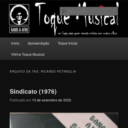
Pular
Pular
Um lugar para quem escuta música com outros olhos.
para
para
Pesqu
o
o
conteúdo
conteúdo
Toque Musical
principal
secundário
Menu
Início
Apresentação
Toque Inicial
principal
Vitrine Toque Musical
ARQUIVO DA TAG:
RICARDO PETRAGLIA
Sindicato (1976)
Publicado em
13 de setembro de 2025