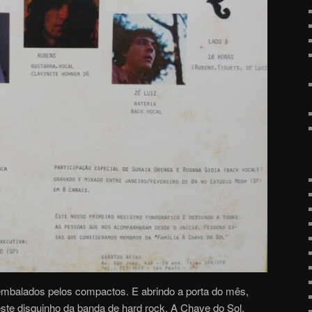
embalados pelos compactos. E abrindo a porta do mês,
e disquinho da banda de hard rock, A Chave do Sol,