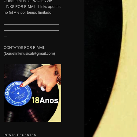
O Toque Musical NÃO ENVIA
LINKS POR E-MAIL. Links apenas
no GTM e por tempo limitado.
———————————————
———————————————
—
CONTATOS POR E-MAIL
(toquelinkmusical@gmail.com)
POSTS RECENTES