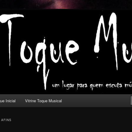
ica com outros olhos.
l
ue Inicial
Vitrine Toque Musical
 AFINS