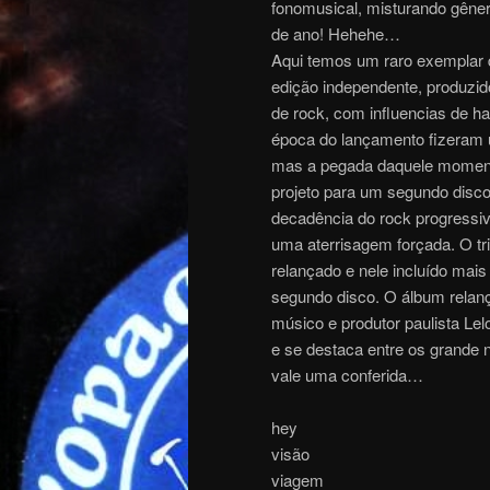
fonomusical, misturando gênero
de ano! Hehehe…
Aqui temos um raro exemplar 
edição independente, produzido
de rock, com influencias de ha
época do lançamento fizeram 
mas a pegada daquele momento 
projeto para um segundo disc
decadência do rock progressiv
uma aterrisagem forçada. O tri
relançado e nele incluído mais
segundo disco. O álbum relanç
músico e produtor paulista Lel
e se destaca entre os grande 
vale uma conferida…
hey
visão
viagem