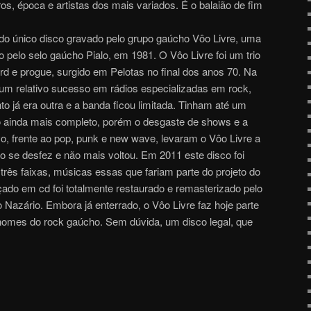
s, época e artistas dos mais variados. É o balaião de fim
do único disco gravado pelo grupo gaúcho Vôo Livre, uma
 pelo selo gaúcho Pialo, em 1981. O Vôo Livre foi um trio
rd e progue, surgido em Pelotas no final dos anos 70. Na
um relativo sucesso em rádios especializadas em rock,
já era outra e a banda ficou limitada. Tinham até um
o ainda mais completo, porém o desgaste de shows e a
o, frente ao pop, punk e new wave, levaram o Vôo Livre a
o se desfez e não mais voltou. Em 2011 este disco foi
 três faixas, músicas essas que fariam parte do projeto do
ado em cd foi totalmente restaurado e remasterizado pelo
o Nazário. Embora já enterrado, o Vôo Livre faz hoje parte
nomes do rock gaúcho. Sem dúvida, um disco legal, que