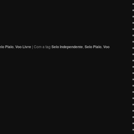
elo Pialo
,
Voo Livre
|
Com a tag
Selo Independente
,
Selo Pialo
,
Voo