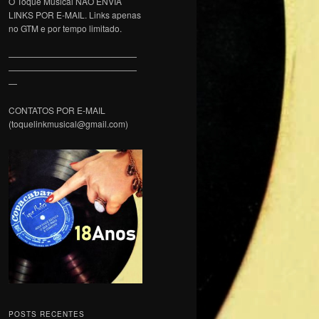
O Toque Musical NÃO ENVIA
LINKS POR E-MAIL. Links apenas
no GTM e por tempo limitado.
———————————————
———————————————
—
CONTATOS POR E-MAIL
(toquelinkmusical@gmail.com)
POSTS RECENTES