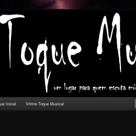
ica com outros olhos.
l
ue Inicial
Vitrine Toque Musical