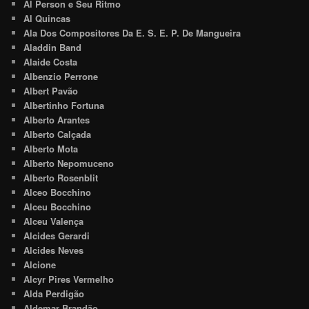
Al Person e Seu Ritmo
Al Quincas
Ala Dos Compositores Da E. S. E. P. De Mangueira
Aladdin Band
Alaide Costa
Albenzio Perrone
Albert Pavão
Albertinho Fortuna
Alberto Arantes
Alberto Calçada
Alberto Mota
Alberto Nepomuceno
Alberto Rosenblit
Alceo Bocchino
Alceu Bocchino
Alceu Valença
Alcides Gerardi
Alcides Neves
Alcione
Alcyr Pires Vermelho
Alda Perdigão
Aldemar Brandão