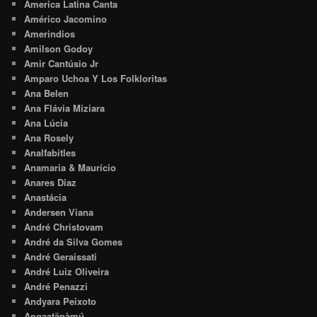
America Latina Canta
Américo Jacomino
Amerindios
Amilson Godoy
Amir Cantúsio Jr
Amparo Uchoa Y Los Folkloritas
Ana Belen
Ana Flávia Miziara
Ana Lúcia
Ana Rosely
Analfabitles
Anamaria & Maurício
Anares Diaz
Anastácia
Andersen Viana
André Christovam
André da Silva Gomes
André Geraissati
André Luiz Oliveira
André Penazzi
Andyara Peixoto
Angaatãnàmú