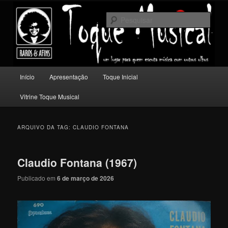
Pular
Pular
Um lugar para quem escuta música com outros olhos.
para
para
Pesqu
o
o
conteúdo
conteúdo
Toque Musical
principal
secundário
Menu
Início
Apresentação
Toque Inicial
principal
Vitrine Toque Musical
ARQUIVO DA TAG:
CLAUDIO FONTANA
Claudio Fontana (1967)
Publicado em
6 de março de 2026