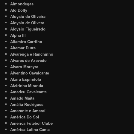
Almondegas
Alô Dolly
Aloysio de Oliveira
Aloysio de Olivera
Aloysio Figueiredo
Alpha III
Altamiro Carrilho
Altemar Dutra
Alvarenga e Ranchinho
Alvares de Azevedo
Alvaro Moreyra
Alventino Cavalcante
Alzira Espíndola
Alzirinha Miranda
Amadeu Cavalcante
Amado Maita
Amália Rodrigues
Amarante e Amaraí
América Do Sol
América Futebol Clube
América Latina Canta