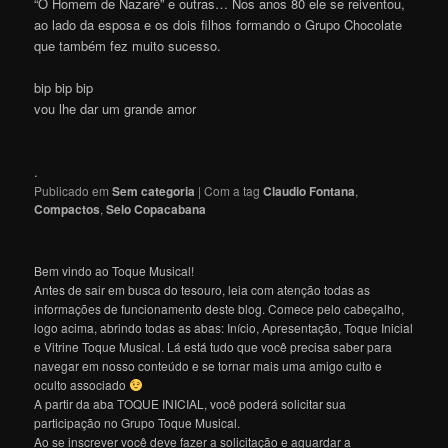
“O Homem de Nazaré” e outras… Nos anos 80 ele se reiventou,
ao lado da esposa e os dois filhos formando o Grupo Chocolate
que também fez muito sucesso.
bip bip bip
vou lhe dar um grande amor
.
Publicado em
Sem categoria
|
Com a tag
Claudio Fontana
,
Compactos
,
Selo Copacabana
Bem vindo ao Toque Musical!
Antes de sair em busca do tesouro, leia com atenção todas as
informações de funcionamento deste blog. Comece pelo cabeçalho,
logo acima, abrindo todas as abas: Início, Apresentação, Toque Inicial
e Vitrine Toque Musical. Lá está tudo que você precisa saber para
navegar em nosso conteúdo e se tornar mais uma amigo culto e
oculto associado
A partir da aba TOQUE INICIAL, você poderá solicitar sua
participação no Grupo Toque Musical.
Ao se inscrever você deve fazer a solicitação e aguardar a