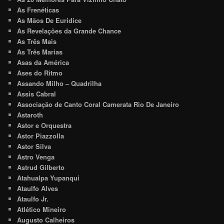
As Frenéticas
As Mãos De Euridice
As Revelações da Grande Chance
As Três Mais
As Três Marias
Asas da América
Ases do Ritmo
Assando Milho – Quadrilha
Assis Cabral
Associação de Canto Coral Camerata Rio De Janeiro
Astaroth
Astor e Orquestra
Astor Piazzolla
Astor Silva
Astro Venga
Astrud Gilberto
Atahualpa Yupanqui
Ataulfo Alves
Ataulfo Jr.
Atlético Mineiro
Augusto Calheiros