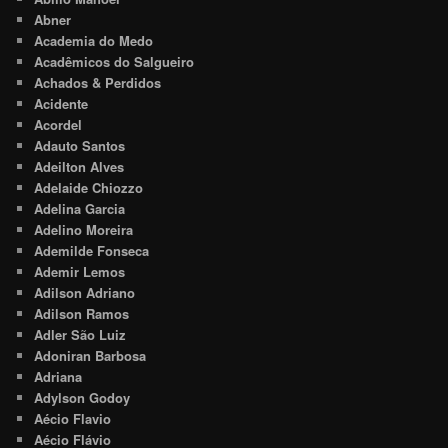
Abner
Academia do Medo
Acadêmicos do Salgueiro
Achados & Perdidos
Acidente
Acordel
Adauto Santos
Adeilton Alves
Adelaide Chiozzo
Adelina Garcia
Adelino Moreira
Ademilde Fonseca
Ademir Lemos
Adilson Adriano
Adilson Ramos
Adler São Luiz
Adoniran Barbosa
Adriana
Adylson Godoy
Aécio Flavio
Aécio Flávio