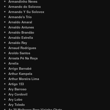
Armandinho Neves
Armando do Solovox
Armando Y Su Solovox
Armando's Trio
Arnaldo Amaral
Arnaldo Antunes
Arnaldo Brandão
Arnaldo Estrella
Arnaldo Rey
Arnaud Rodrigues
Aroldo Santos
Arrasta Pé Na Roça
Arrelia
Arrigo Barnabé
Arthur Kampela
Arthur Moreira Lima
Artigo 153
Ary Barroso
Ary Cordovil
Ary Lobo
Ary Toledo
As 20 Melhores Para Vizinho Chato