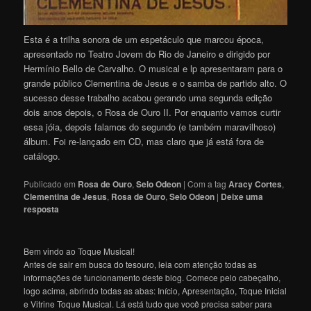
Esta é a trilha sonora de um espetáculo que marcou época,
apresentado no Teatro Jovem do Rio de Janeiro e dirigido por
Hermínio Bello de Carvalho. O musical e lp apresentaram para o
grande público Clementina de Jesus e o samba de partido alto. O
sucesso desse trabalho acabou gerando uma segunda edição
dois anos depois, o Rosa de Ouro II. Por enquanto vamos curtir
essa jóia, depois falamos do segundo (e também maravilhoso)
álbum. Foi re-lançado em CD, mas claro que já está fora de
catálogo.
Publicado em
Rosa de Ouro
,
Selo Odeon
|
Com a tag
Aracy Cortes
,
Clementina de Jesus
,
Rosa de Ouro
,
Selo Odeon
|
Deixe uma
resposta
Bem vindo ao Toque Musical!
Antes de sair em busca do tesouro, leia com atenção todas as
informações de funcionamento deste blog. Comece pelo cabeçalho,
logo acima, abrindo todas as abas: Início, Apresentação, Toque Inicial
e Vitrine Toque Musical. Lá está tudo que você precisa saber para