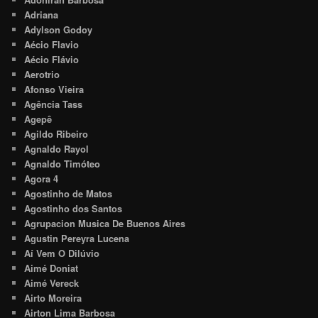
Adriana
Adylson Godoy
Aécio Flavio
Aécio Flávio
Aerotrio
Afonso Vieira
Agência Tass
Agepê
Agildo Ribeiro
Agnaldo Rayol
Agnaldo Timóteo
Agora 4
Agostinho de Matos
Agostinho dos Santos
Agrupacion Musica De Buenos Aires
Agustin Pereyra Lucena
Aí Vem O Dilúvio
Aimé Doniat
Aimé Vereck
Airto Moreira
Airton Lima Barbosa