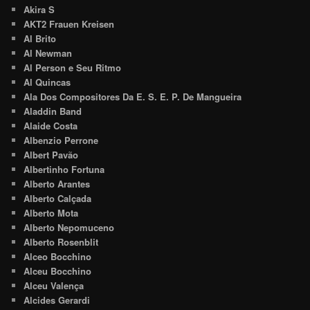
Akira S
AKT2 Frauen Kreisen
Al Brito
Al Newman
Al Person e Seu Ritmo
Al Quincas
Ala Dos Compositores Da E. S. E. P. De Mangueira
Aladdin Band
Alaide Costa
Albenzio Perrone
Albert Pavão
Albertinho Fortuna
Alberto Arantes
Alberto Calçada
Alberto Mota
Alberto Nepomuceno
Alberto Rosenblit
Alceo Bocchino
Alceu Bocchino
Alceu Valença
Alcides Gerardi