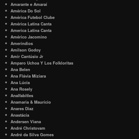
Amarante e Amaraí
América Do Sol
América Futebol Clube
América Latina Canta
America Latina Canta
Américo Jacomino
Amerindios
Amilson Godoy
Amir Cantúsio Jr
Amparo Uchoa Y Los Folkloritas
Ana Belen
Ana Flávia Miziara
Ana Lúcia
Ana Rosely
Analfabitles
Anamaria & Maurício
Anares Diaz
Anastácia
Andersen Viana
André Christovam
André da Silva Gomes