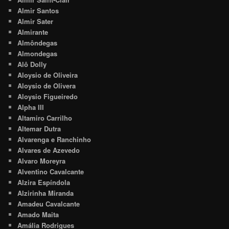
Almir Santos
Almir Sater
Almirante
Almôndegas
Almondegas
Alô Dolly
Aloysio de Oliveira
Aloysio de Olivera
Aloysio Figueiredo
Alpha III
Altamiro Carrilho
Altemar Dutra
Alvarenga e Ranchinho
Alvares de Azevedo
Alvaro Moreyra
Alventino Cavalcante
Alzira Espíndola
Alzirinha Miranda
Amadeu Cavalcante
Amado Maita
Amália Rodrigues