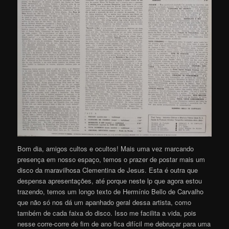
Bom dia, amigos cultos e ocultos! Mais uma vez marcando
presença em nosso espaço, temos o prazer de postar mais um
disco da maravilhosa Clementina de Jesus. Esta é outra que
despensa apresentações, até porque neste lp que agora estou
trazendo, temos um longo texto de Hermínio Bello de Carvalho
que não só nos dá um apanhado geral dessa artista, como
também de cada faixa do disco. Isso me facilita a vida, pois
nesse corre-corre de fim de ano fica difícil me debruçar para uma