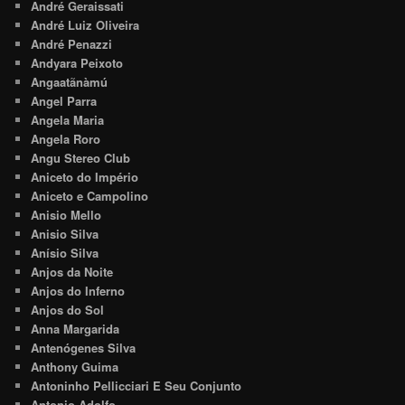
André Geraissati
André Luiz Oliveira
André Penazzi
Andyara Peixoto
Angaatãnàmú
Angel Parra
Angela Maria
Angela Roro
Angu Stereo Club
Aniceto do Império
Aniceto e Campolino
Anisio Mello
Anisio Silva
Anísio Silva
Anjos da Noite
Anjos do Inferno
Anjos do Sol
Anna Margarida
Antenógenes Silva
Anthony Guima
Antoninho Pellicciari E Seu Conjunto
Antonio Adolfo