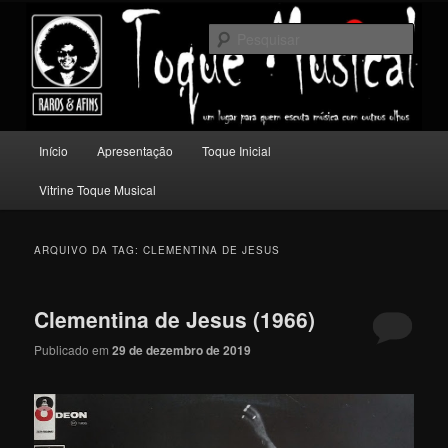
Pular
Pular
Um lugar para quem escuta música com outros olhos.
para
para
Pesqu
o
o
conteúdo
conteúdo
Toque Musical
principal
secundário
Menu
Início
Apresentação
Toque Inicial
principal
Vitrine Toque Musical
ARQUIVO DA TAG:
CLEMENTINA DE JESUS
Clementina de Jesus (1966)
Publicado em
29 de dezembro de 2019