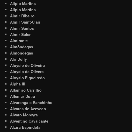
Alípio Martins
Alipio Martins
Almir Ribeiro
Almir Saint-Clair
Almir Santos
Almir Sater
Almirante
Almôndegas
Almondegas
Alô Dolly
Aloysio de Oliveira
Aloysio de Olivera
Aloysio Figueiredo
Alpha III
Altamiro Carrilho
Altemar Dutra
Alvarenga e Ranchinho
Alvares de Azevedo
Alvaro Moreyra
Alventino Cavalcante
Alzira Espíndola