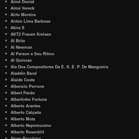
Aimé Doniat
Aimé Vereck
Airto Moreira
Airton Lima Barbosa
Akira S
AKT2 Frauen Kreisen
Al Brito
Al Newman
Al Person e Seu Ritmo
Al Quincas
Ala Dos Compositores Da E. S. E. P. De Mangueira
Aladdin Band
Alaide Costa
Albenzio Perrone
Albert Pavão
Albertinho Fortuna
Alberto Arantes
Alberto Calçada
Alberto Mota
Alberto Nepomuceno
Alberto Rosenblit
Alceo Bocchino