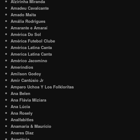
Alzirinha Miranda
Amadeu Cavalcante
Amado Maita
Amália Rodrigues
Amarante e Amaraí
América Do Sol
América Futebol Clube
América Latina Canta
America Latina Canta
Américo Jacomino
Amerindios
Amilson Godoy
Amir Cantúsio Jr
Amparo Uchoa Y Los Folkloritas
Ana Belen
Ana Flávia Miziara
Ana Lúcia
Ana Rosely
Analfabitles
Anamaria & Maurício
Anares Diaz
Anastácia