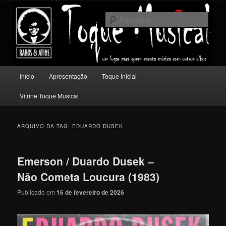
Pular
Pular
Um lugar para quem escuta música com outros olhos.
para
para
Pesqu
o
o
conteúdo
conteúdo
Toque Musical
principal
secundário
Menu
Início
Apresentação
Toque Inicial
principal
Vitrine Toque Musical
ARQUIVO DA TAG:
EDUARDO DUSEK
Emerson / Duardo Dusek –
Não Cometa Loucura (1983)
Publicado em
16 de fevereiro de 2026