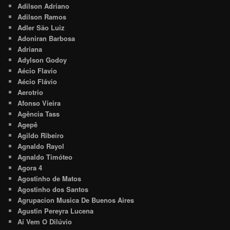
Adilson Adriano
Adilson Ramos
Adler São Luiz
Adoniran Barbosa
Adriana
Adylson Godoy
Aécio Flavio
Aécio Flávio
Aerotrio
Afonso Vieira
Agência Tass
Agepê
Agildo Ribeiro
Agnaldo Rayol
Agnaldo Timóteo
Agora 4
Agostinho de Matos
Agostinho dos Santos
Agrupacion Musica De Buenos Aires
Agustin Pereyra Lucena
Aí Vem O Dilúvio