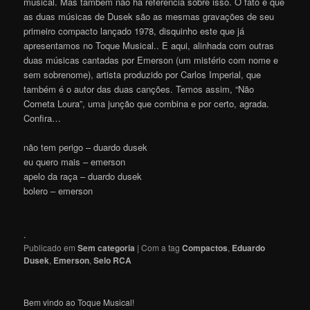
musical. Mas também não há referência sobre isso. O fato é que
as duas músicas de Dusek são as mesmas gravações de seu
primeiro compacto lançado 1978, disquinho este que já
apresentamos no Toque Musical.. E aqui, alinhada com outras
duas músicas cantadas por Emerson (um mistério com nome e
sem sobrenome), artista produzido por Carlos Imperial, que
também é o autor das duas canções. Temos assim, “Não
Cometa Loura”, uma junção que combina e por certo, agrada.
Confira…
não tem perigo – duardo dusek
eu quero mais – emerson
apelo da raça – duardo dusek
bolero – emerson
.
Publicado em
Sem categoria
|
Com a tag
Compactos
,
Eduardo
Dusek
,
Emerson
,
Selo RCA
Bem vindo ao Toque Musical!