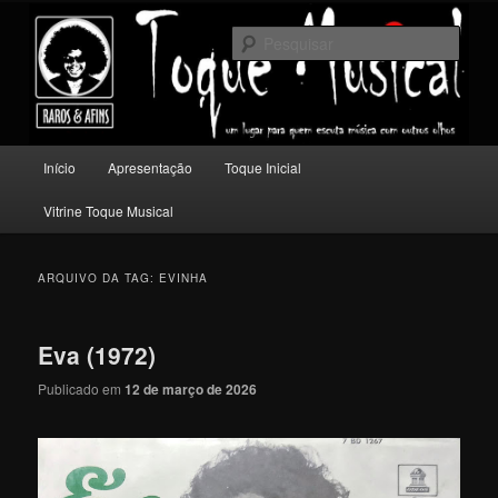
Pular
Pular
Um lugar para quem escuta música com outros olhos.
para
para
Pesqu
o
o
conteúdo
conteúdo
Toque Musical
principal
secundário
Menu
Início
Apresentação
Toque Inicial
principal
Vitrine Toque Musical
ARQUIVO DA TAG:
EVINHA
Eva (1972)
Publicado em
12 de março de 2026