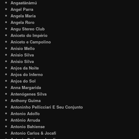
Angaatãnàmú
Angel Parra
Angela Maria
Angela Roro
Angu Stereo Club
Aniceto do Império
Aniceto e Campolino
Anisio Mello
Anisio Silva
Anísio Silva
Anjos da Noite
Anjos do Inferno
Anjos do Sol
Anna Margarida
Antenógenes Silva
Anthony Guima
Antoninho Pellicciari E Seu Conjunto
Antonio Adolfo
Antônio Arruda
Antonio Bahiense
Antonio Carlos & Jocafi