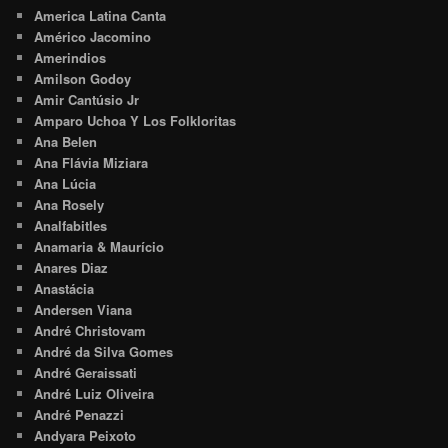
America Latina Canta
Américo Jacomino
Amerindios
Amilson Godoy
Amir Cantúsio Jr
Amparo Uchoa Y Los Folkloritas
Ana Belen
Ana Flávia Miziara
Ana Lúcia
Ana Rosely
Analfabitles
Anamaria & Maurício
Anares Diaz
Anastácia
Andersen Viana
André Christovam
André da Silva Gomes
André Geraissati
André Luiz Oliveira
André Penazzi
Andyara Peixoto