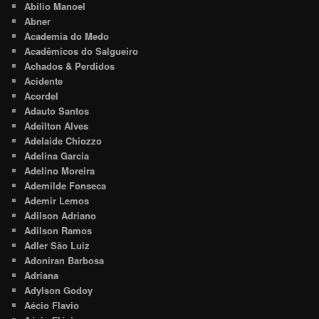
Abílio Manoel
Abner
Academia do Medo
Acadêmicos do Salgueiro
Achados & Perdidos
Acidente
Acordel
Adauto Santos
Adeilton Alves
Adelaide Chiozzo
Adelina Garcia
Adelino Moreira
Ademilde Fonseca
Ademir Lemos
Adilson Adriano
Adilson Ramos
Adler São Luiz
Adoniran Barbosa
Adriana
Adylson Godoy
Aécio Flavio