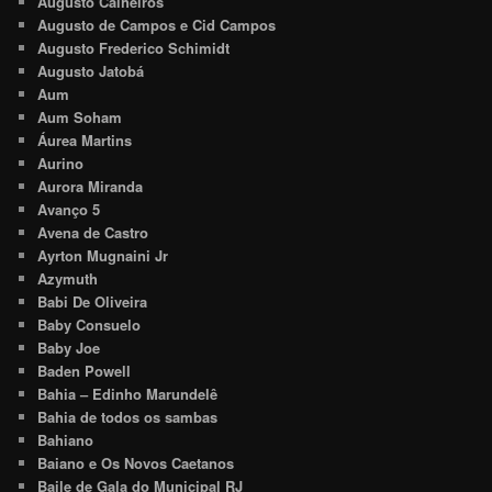
Augusto Calheiros
Augusto de Campos e Cid Campos
Augusto Frederico Schimidt
Augusto Jatobá
Aum
Aum Soham
Áurea Martins
Aurino
Aurora Miranda
Avanço 5
Avena de Castro
Ayrton Mugnaini Jr
Azymuth
Babi De Oliveira
Baby Consuelo
Baby Joe
Baden Powell
Bahia – Edinho Marundelê
Bahia de todos os sambas
Bahiano
Baiano e Os Novos Caetanos
Baile de Gala do Municipal RJ