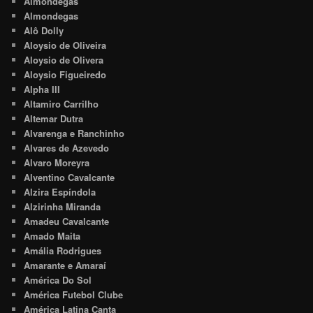
Almôndegas
Almondegas
Alô Dolly
Aloysio de Oliveira
Aloysio de Olivera
Aloysio Figueiredo
Alpha III
Altamiro Carrilho
Altemar Dutra
Alvarenga e Ranchinho
Alvares de Azevedo
Alvaro Moreyra
Alventino Cavalcante
Alzira Espíndola
Alzirinha Miranda
Amadeu Cavalcante
Amado Maita
Amália Rodrigues
Amarante e Amaraí
América Do Sol
América Futebol Clube
América Latina Canta