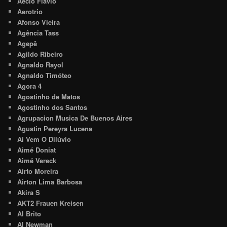
Aécio Flávio
Aerotrio
Afonso Vieira
Agência Tass
Agepê
Agildo Ribeiro
Agnaldo Rayol
Agnaldo Timóteo
Agora 4
Agostinho de Matos
Agostinho dos Santos
Agrupacion Musica De Buenos Aires
Agustin Pereyra Lucena
Aí Vem O Dilúvio
Aimé Doniat
Aimé Vereck
Airto Moreira
Airton Lima Barbosa
Akira S
AKT2 Frauen Kreisen
Al Brito
Al Newman