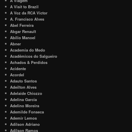
A Viagem
A Visit to Brazil
A Voz da RCA Victor
A. Francisco Alves
Abel Ferreira
Abgar Renault
Abílio Manoel
Abner
Academia do Medo
Acadêmicos do Salgueiro
Achados & Perdidos
Acidente
Acordel
Adauto Santos
Adeilton Alves
Adelaide Chiozzo
Adelina Garcia
Adelino Moreira
Ademilde Fonseca
Ademir Lemos
Adilson Adriano
Adilson Ramos