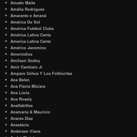
Amado Maita
Amália Rodrigues
Amarante e Amaraí
América Do Sol
América Futebol Clube
América Latina Canta
America Latina Canta
Américo Jacomino
Amerindios
Amilson Godoy
Amir Cantúsio Jr
Amparo Uchoa Y Los Folkloritas
Ana Belen
Ana Flávia Miziara
Ana Lúcia
Ana Rosely
Analfabitles
Anamaria & Maurício
Anares Diaz
Anastácia
Andersen Viana