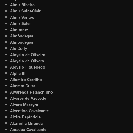
Almir Ribeiro
Almir Saint-Clair
Almir Santos
Almir Sater
Almirante
Almôndegas
Almondegas
Alô Dolly
Aloysio de Oliveira
Aloysio de Olivera
Aloysio Figueiredo
Alpha III
Altamiro Carrilho
Altemar Dutra
Alvarenga e Ranchinho
Alvares de Azevedo
Alvaro Moreyra
Alventino Cavalcante
Alzira Espíndola
Alzirinha Miranda
Amadeu Cavalcante