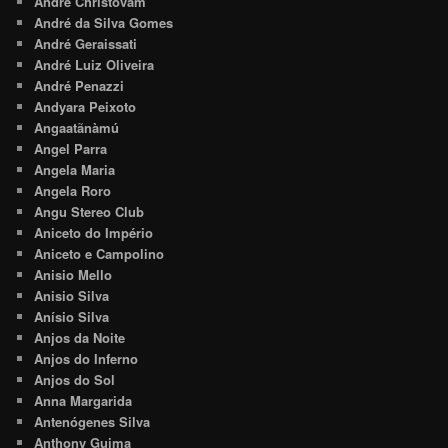
André Christovam
André da Silva Gomes
André Geraissati
André Luiz Oliveira
André Penazzi
Andyara Peixoto
Angaatãnàmú
Angel Parra
Angela Maria
Angela Roro
Angu Stereo Club
Aniceto do Império
Aniceto e Campolino
Anisio Mello
Anisio Silva
Anísio Silva
Anjos da Noite
Anjos do Inferno
Anjos do Sol
Anna Margarida
Antenógenes Silva
Anthony Guima