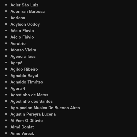
Adler São Luiz
Adoniran Barbosa
Adriana
Adylson Godoy
Aécio Flavio
Aécio Flávio
Aerotrio
Afonso Vieira
Agência Tass
Agepê
Agildo Ribeiro
Agnaldo Rayol
Agnaldo Timóteo
Agora 4
Agostinho de Matos
Agostinho dos Santos
Agrupacion Musica De Buenos Aires
Agustin Pereyra Lucena
Aí Vem O Dilúvio
Aimé Doniat
Aimé Vereck