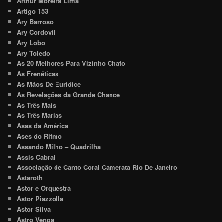
Arthur Moreira Lima
Artigo 153
Ary Barroso
Ary Cordovil
Ary Lobo
Ary Toledo
As 20 Melhores Para Vizinho Chato
As Frenéticas
As Mãos De Euridice
As Revelações da Grande Chance
As Três Mais
As Três Marias
Asas da América
Ases do Ritmo
Assando Milho – Quadrilha
Assis Cabral
Associação de Canto Coral Camerata Rio De Janeiro
Astaroth
Astor e Orquestra
Astor Piazzolla
Astor Silva
Astro Venga