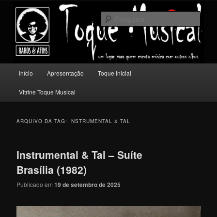
Pular
Pular
Um lugar para quem escuta música com outros olhos.
para
para
Pesqu
o
o
conteúdo
conteúdo
Toque Musical
principal
secundário
Menu
Início
Apresentação
Toque Inicial
principal
Vitrine Toque Musical
ARQUIVO DA TAG:
INSTRUMENTAL & TAL
Instrumental & Tal – Suíte
Brasília (1982)
Publicado em
19 de setembro de 2025