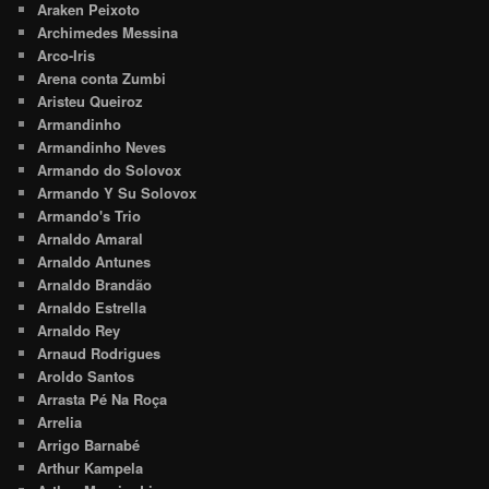
Araken Peixoto
Archimedes Messina
Arco-Iris
Arena conta Zumbi
Aristeu Queiroz
Armandinho
Armandinho Neves
Armando do Solovox
Armando Y Su Solovox
Armando's Trio
Arnaldo Amaral
Arnaldo Antunes
Arnaldo Brandão
Arnaldo Estrella
Arnaldo Rey
Arnaud Rodrigues
Aroldo Santos
Arrasta Pé Na Roça
Arrelia
Arrigo Barnabé
Arthur Kampela