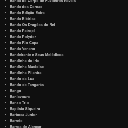
Banda do Corpo de Fuzileiros Navais
Banda dos Coroas
Banda Edição Extra
Banda Elétrica
Banda Os Dragões do Rei
Banda Patropi
Banda Polydor
Banda Rio Copa
Banda Veneno
Bandeirante e Seus Melódicos
Bandinha do Irio
Bandinha Musidisc
Bandinha Pilantra
Bando da Lua
Bando de Tangarás
Bango
Banlavoura
Banzo Trio
Baptista Siqueira
Barbosa Junior
Barreto
Barros de Alencar