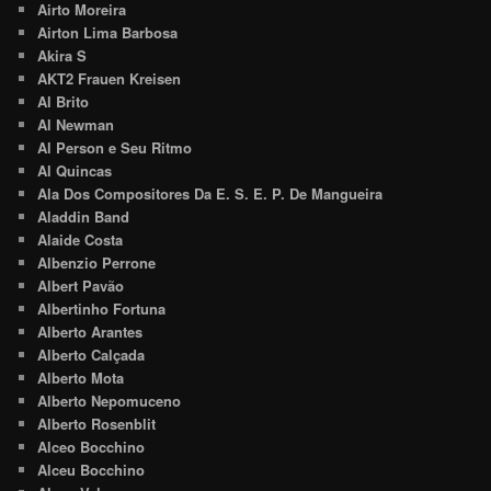
Airto Moreira
Airton Lima Barbosa
Akira S
AKT2 Frauen Kreisen
Al Brito
Al Newman
Al Person e Seu Ritmo
Al Quincas
Ala Dos Compositores Da E. S. E. P. De Mangueira
Aladdin Band
Alaide Costa
Albenzio Perrone
Albert Pavão
Albertinho Fortuna
Alberto Arantes
Alberto Calçada
Alberto Mota
Alberto Nepomuceno
Alberto Rosenblit
Alceo Bocchino
Alceu Bocchino