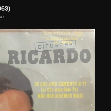
963)
025