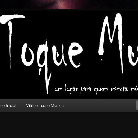
ica com outros olhos.
l
ue Inicial
Vitrine Toque Musical