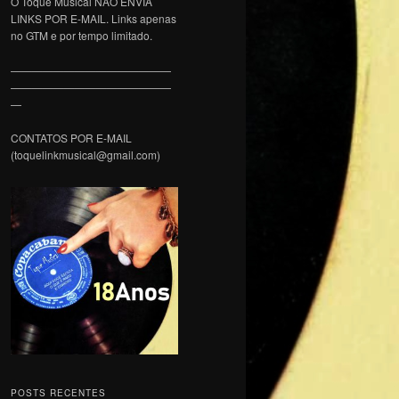
O Toque Musical NÃO ENVIA
LINKS POR E-MAIL. Links apenas
no GTM e por tempo limitado.
———————————————
———————————————
—
CONTATOS POR E-MAIL
(toquelinkmusical@gmail.com)
POSTS RECENTES