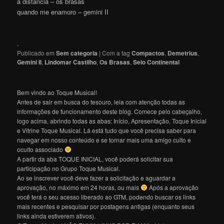
a distância – os brasas
quando me enamoro – gemini II
.
Publicado em
Sem categoria
|
Com a tag
Compactos
,
Demetrius
,
Gemini II
,
Lindomar Castilho
,
Os Brasas
,
Selo Continental
Bem vindo ao Toque Musical!
Antes de sair em busca do tesouro, leia com atenção todas as
informações de funcionamento deste blog. Comece pelo cabeçalho,
logo acima, abrindo todas as abas: Início, Apresentação, Toque Inicial
e Vitrine Toque Musical. Lá está tudo que você precisa saber para
navegar em nosso conteúdo e se tornar mais uma amigo culto e
oculto associado
A partir da aba TOQUE INICIAL, você poderá solicitar sua
participação no Grupo Toque Musical.
Ao se inscrever você deve fazer a solicitação e aguardar a
aprovação, no máximo em 24 horas, ou mais
Após a aprovação
você terá o seu acesso liberado ao GTM, podendo buscar os links
mais recentes e pesquisar por postagens antigas (enquanto seus
links ainda estiverem ativos).