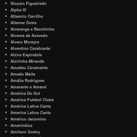
Aloysio Figueiredo
Alpha III
Altamiro Carrilho
Altemar Dutra
Alvarenga e Ranchinho
Alvares de Azevedo
Alvaro Moreyra
Alventino Cavalcante
Alzira Espíndola
Alzirinha Miranda
Amadeu Cavalcante
Amado Maita
Amália Rodrigues
Amarante e Amaraí
América Do Sol
América Futebol Clube
América Latina Canta
America Latina Canta
Américo Jacomino
Amerindios
Amilson Godoy