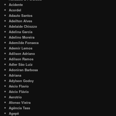
Acidente
Acordel
Adauto Santos
Adeilton Alves
Adelaide Chiozzo
Adelina Garcia
Adelino Moreira
Ademilde Fonseca
Ademir Lemos
Adilson Adriano
Adilson Ramos
Adler São Luiz
Adoniran Barbosa
Adriana
Adylson Godoy
Aécio Flavio
Aécio Flávio
Aerotrio
Afonso Vieira
Agência Tass
Agepê