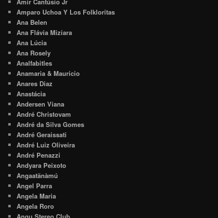
Amir Cantúsio Jr
Amparo Uchoa Y Los Folkloritas
Ana Belen
Ana Flávia Miziara
Ana Lúcia
Ana Rosely
Analfabitles
Anamaria & Maurício
Anares Diaz
Anastácia
Andersen Viana
André Christovam
André da Silva Gomes
André Geraissati
André Luiz Oliveira
André Penazzi
Andyara Peixoto
Angaatãnàmú
Angel Parra
Angela Maria
Angela Roro
Angu Stereo Club