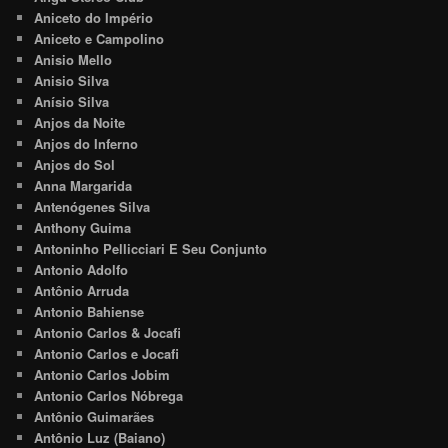
Aniceto do Império
Aniceto e Campolino
Anisio Mello
Anisio Silva
Anísio Silva
Anjos da Noite
Anjos do Inferno
Anjos do Sol
Anna Margarida
Antenógenes Silva
Anthony Guima
Antoninho Pellicciari E Seu Conjunto
Antonio Adolfo
Antônio Arruda
Antonio Bahiense
Antonio Carlos & Jocafi
Antonio Carlos e Jocafi
Antonio Carlos Jobim
Antonio Carlos Nóbrega
Antônio Guimarães
Antônio Luz (Baiano)