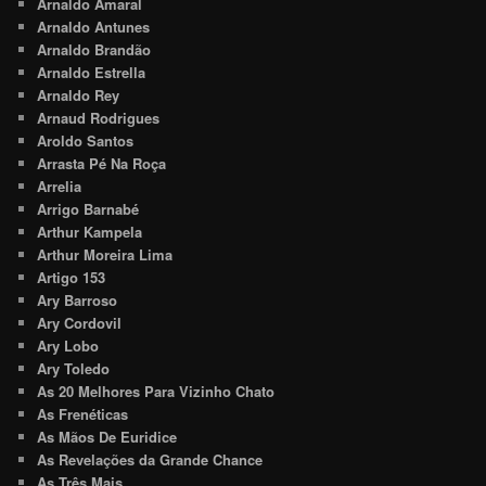
Arnaldo Amaral
Arnaldo Antunes
Arnaldo Brandão
Arnaldo Estrella
Arnaldo Rey
Arnaud Rodrigues
Aroldo Santos
Arrasta Pé Na Roça
Arrelia
Arrigo Barnabé
Arthur Kampela
Arthur Moreira Lima
Artigo 153
Ary Barroso
Ary Cordovil
Ary Lobo
Ary Toledo
As 20 Melhores Para Vizinho Chato
As Frenéticas
As Mãos De Euridice
As Revelações da Grande Chance
As Três Mais