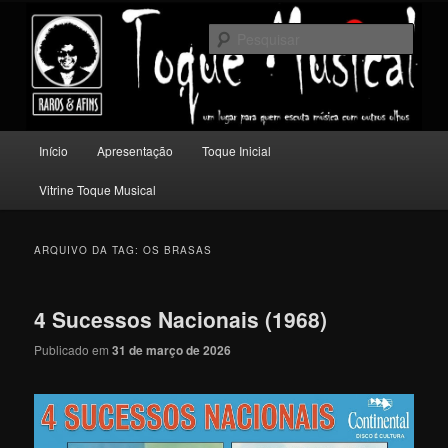
Pular
Pular
Um lugar para quem escuta música com outros olhos.
para
para
Pesqu
o
o
conteúdo
conteúdo
Toque Musical
principal
secundário
Menu
Início
Apresentação
Toque Inicial
principal
Vitrine Toque Musical
ARQUIVO DA TAG:
OS BRASAS
4 Sucessos Nacionais (1968)
Publicado em
31 de março de 2026