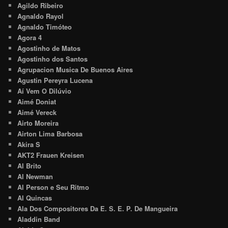
Agildo Ribeiro
Agnaldo Rayol
Agnaldo Timóteo
Agora 4
Agostinho de Matos
Agostinho dos Santos
Agrupacion Musica De Buenos Aires
Agustin Pereyra Lucena
Aí Vem O Dilúvio
Aimé Doniat
Aimé Vereck
Airto Moreira
Airton Lima Barbosa
Akira S
AKT2 Frauen Kreisen
Al Brito
Al Newman
Al Person e Seu Ritmo
Al Quincas
Ala Dos Compositores Da E. S. E. P. De Mangueira
Aladdin Band