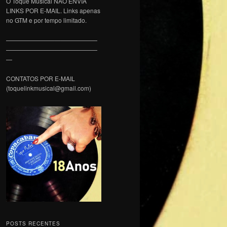
O Toque Musical NÃO ENVIA
LINKS POR E-MAIL. Links apenas
no GTM e por tempo limitado.
———————————————
———————————————
—
CONTATOS POR E-MAIL
(toquelinkmusical@gmail.com)
POSTS RECENTES