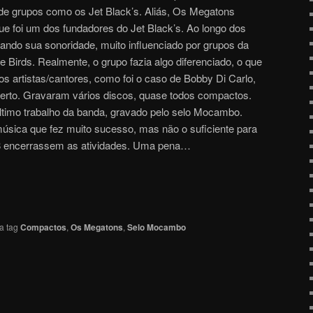
a de grupos como os Jet Black’s. Aliás, Os Megatons
ue foi um dos fundadores do Jet Black’s. Ao longo dos
ndo sua sonoridade, muito influenciado por grupos da
 Birds. Realmente, o grupo fazia algo diferenciado, o que
os artistas/cantores, como foi o caso de Bobby Di Carlo,
rto. Gravaram vários discos, quase todos compactos.
ltimo trabalho da banda, gravado pelo selo Mocambo.
úsica que fez muito sucesso, mas não o suficiente para
 encerrassem as atividades. Uma pena…
a tag
Compactos
,
Os Megatons
,
Selo Mocambo