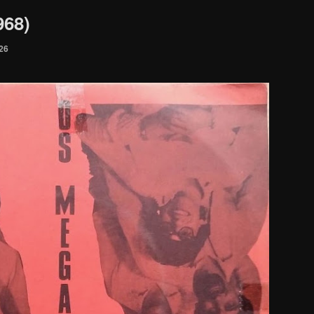
968)
026