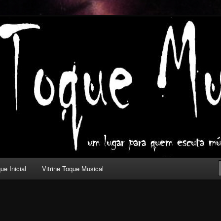
ica com outros olhos.
l
ue Inicial
Vitrine Toque Musical