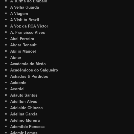
A Turma do Embalo
A Velha Guarda
A Viagem
A Visit to Brazil
A Voz da RCA Victor
A. Francisco Alves
Abel Ferreira
Abgar Renault
Abílio Manoel
Abner
Academia do Medo
Acadêmicos do Salgueiro
Achados & Perdidos
Acidente
Acordel
Adauto Santos
Adeilton Alves
Adelaide Chiozzo
Adelina Garcia
Adelino Moreira
Ademilde Fonseca
Ademir Lemos