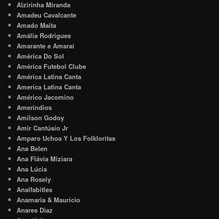
Alzirinha Miranda
Amadeu Cavalcante
Amado Maita
Amália Rodrigues
Amarante e Amaraí
América Do Sol
América Futebol Clube
América Latina Canta
America Latina Canta
Américo Jacomino
Amerindios
Amilson Godoy
Amir Cantúsio Jr
Amparo Uchoa Y Los Folkloritas
Ana Belen
Ana Flávia Miziara
Ana Lúcia
Ana Rosely
Analfabitles
Anamaria & Maurício
Anares Diaz