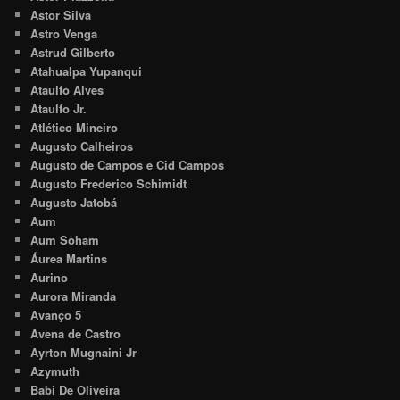
Astor Silva
Astro Venga
Astrud Gilberto
Atahualpa Yupanqui
Ataulfo Alves
Ataulfo Jr.
Atlético Mineiro
Augusto Calheiros
Augusto de Campos e Cid Campos
Augusto Frederico Schimidt
Augusto Jatobá
Aum
Aum Soham
Áurea Martins
Aurino
Aurora Miranda
Avanço 5
Avena de Castro
Ayrton Mugnaini Jr
Azymuth
Babi De Oliveira