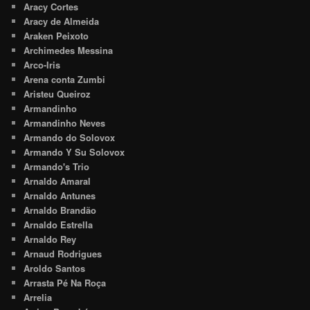
Aracy Cortes
Aracy de Almeida
Araken Peixoto
Archimedes Messina
Arco-Iris
Arena conta Zumbi
Aristeu Queiroz
Armandinho
Armandinho Neves
Armando do Solovox
Armando Y Su Solovox
Armando's Trio
Arnaldo Amaral
Arnaldo Antunes
Arnaldo Brandão
Arnaldo Estrella
Arnaldo Rey
Arnaud Rodrigues
Aroldo Santos
Arrasta Pé Na Roça
Arrelia