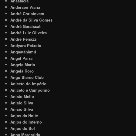
Anastácia
Andersen Viana
André Christovam
André da Silva Gomes
André Geraissati
André Luiz Oliveira
André Penazzi
Andyara Peixoto
Angaatãnàmú
Angel Parra
Angela Maria
Angela Roro
Angu Stereo Club
Aniceto do Império
Aniceto e Campolino
Anisio Mello
Anisio Silva
Anísio Silva
Anjos da Noite
Anjos do Inferno
Anjos do Sol
Anna Margarida