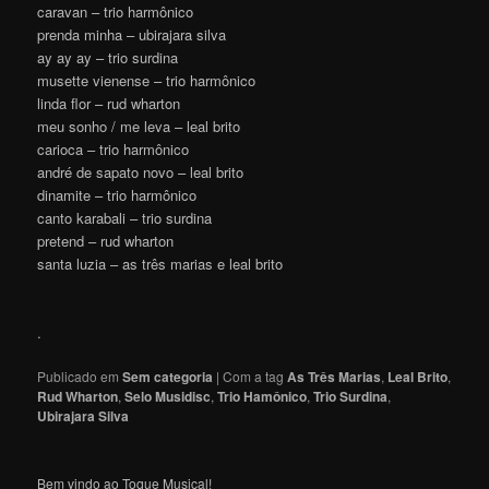
caravan – trio harmônico
prenda minha – ubirajara silva
ay ay ay – trio surdina
musette vienense – trio harmônico
linda flor – rud wharton
meu sonho / me leva – leal brito
carioca – trio harmônico
andré de sapato novo – leal brito
dinamite – trio harmônico
canto karabali – trio surdina
pretend – rud wharton
santa luzia – as três marias e leal brito
.
Publicado em
Sem categoria
|
Com a tag
As Três Marias
,
Leal Brito
,
Rud Wharton
,
Selo Musidisc
,
Trio Hamônico
,
Trio Surdina
,
Ubirajara Silva
Bem vindo ao Toque Musical!