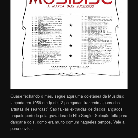
Quase fechando o mês, segue aqui uma coletânea da Musidisc
lançada em 1956 em lp de 12 polegadas trazendo alguns dos
artistas de seu ‘cast’. São faixas extraídas de discos lançados
naquele período pela gravadora de Nilo Sergio. Seleção feita para
dançar a dois, como era muito comum naqueles tempos. Vale a
pena ouvir…