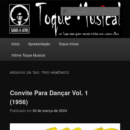
Pular
Pular
Um lugar para quem escuta música com outros olhos.
para
para
Pesqu
o
o
conteúdo
conteúdo
Toque Musical
principal
secundário
Menu
Início
Apresentação
Toque Inicial
principal
Vitrine Toque Musical
ARQUIVO DA TAG:
TRIO HAMÔNICO
Convite Para Dançar Vol. 1
(1956)
Publicado em
30 de março de 2024