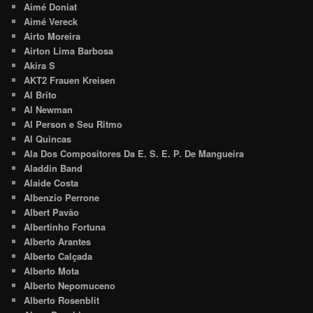
Aimé Doniat
Aimé Vereck
Airto Moreira
Airton Lima Barbosa
Akira S
AKT2 Frauen Kreisen
Al Brito
Al Newman
Al Person e Seu Ritmo
Al Quincas
Ala Dos Compositores Da E. S. E. P. De Mangueira
Aladdin Band
Alaide Costa
Albenzio Perrone
Albert Pavão
Albertinho Fortuna
Alberto Arantes
Alberto Calçada
Alberto Mota
Alberto Nepomuceno
Alberto Rosenblit