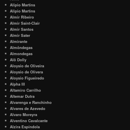
Alípio Martins
Alipio Martins
Almir Ribeiro
Almir Saint-Clair
Almir Santos
Almir Sater
Almirante
Almôndegas
Almondegas
Alô Dolly
Aloysio de Oliveira
Aloysio de Olivera
Aloysio Figueiredo
Alpha III
Altamiro Carrilho
Altemar Dutra
Alvarenga e Ranchinho
Alvares de Azevedo
Alvaro Moreyra
Alventino Cavalcante
Alzira Espíndola